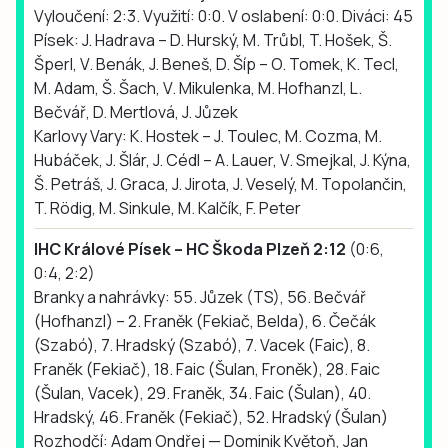
Vyloučení: 2:3. Využití: 0:0. V oslabení: 0:0. Diváci: 45
Písek: J. Hadrava – D. Hurský, M. Trůbl, T. Hošek, Š.
Šperl, V. Benák, J. Beneš, D. Šíp – O. Tomek, K. Tecl,
M. Adam, Š. Šach, V. Mikulenka, M. Hofhanzl, L.
Bečvář, D. Mertlová, J. Jůzek
Karlovy Vary: K. Hostek – J. Toulec, M. Cozma, M.
Hubáček, J. Šlár, J. Cédl – A. Lauer, V. Smejkal, J. Kýna,
Š. Petráš, J. Graca, J. Jirota, J. Veselý, M. Topolančin,
T. Rödig, M. Sinkule, M. Kalčík, F. Peter
IHC Králové Písek – HC Škoda Plzeň 2:12
(0:6,
0:4, 2:2)
Branky a nahrávky: 55. Jůzek (TS), 56. Bečvář
(Hofhanzl) – 2. Franěk (Fekiač, Belda), 6. Čečák
(Szabó), 7. Hradský (Szabó), 7. Vacek (Faic), 8.
Franěk (Fekiač), 18. Faic (Šulan, Froněk), 28. Faic
(Šulan, Vacek), 29. Franěk, 34. Faic (Šulan), 40.
Hradský, 46. Franěk (Fekiač), 52. Hradský (Šulan)
Rozhodčí: Adam Ondřej — Dominik Květoň, Jan