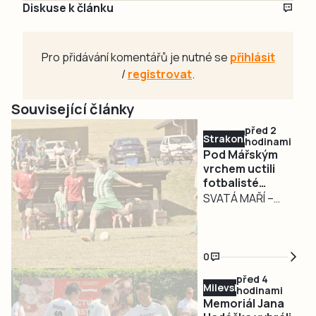
Diskuse k článku
Pro přidávání komentářů je nutné se
přihlásit
/
registrovat
.
Související články
před 2
Strakonicko
hodinami
Pod Mářským
vrchem uctili
fotbalisté
památku
SVATÁ MAŘÍ –
tragicky
Fotbal, vzpomínka
zesnulého Petra
na někdejšího
Krejsy
spoluhráče i
0
poslední prověrka
před 4
před startem
Milevsko
hodinami
nové sezony. Na
Memoriál Jana