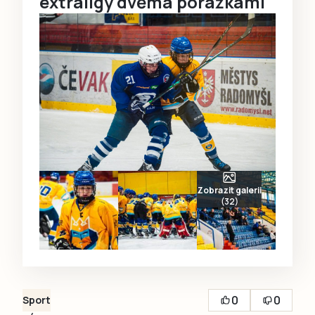
extraligy dvěma porážkami
Zobrazit galerii
(32)
0
0
Sport