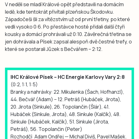
V neděli se mladí Králové opět představili na domácím
ledě, kde tentokrát přivítali plzeňskou Škodovku.
Západočeši šli za vítězstvím už od první třetiny, po které
vedli vysoko 0:6. Po přestávce hosté přidali další čtyři
kousky a domácí prohrávali už 0:10. Závěrečná třetina se
jen dohrávala a Písek zapsal alespoň dvě čestné trefy, o
které se postarali Jůzek s Bečvářem – 2:12.
IHC Králové Písek – HC Energie Karlovy Vary 2:8
(0:2, 1:1, 1:5)
Branky a nahrávky: 22. Mikulenka (Šach, Hofhanzl),
44. Bečvář (Adam) – 12. Petráš (Hubáček, Jirota),
20. Jirota (Sinkule), 26. Topolančin (Šlár), 41.
Hubáček (Sinkule, Jirota), 48. Sinkule (Kalčík), 48.
Sinkule (Hubáček, Kalčík), 51. Sinkule (Jirota,
Petráš), 56. Topolančin (Peter)
Rozhodčí: Adam Ondřej — Michal Diviš, Pavel Mašek.