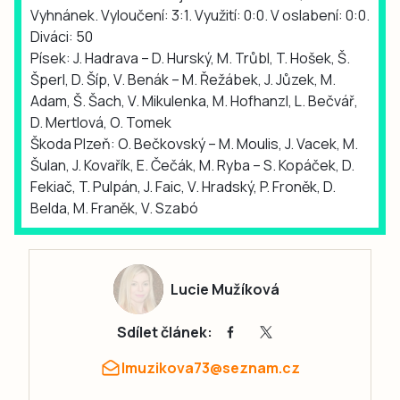
Vyhnánek. Vyloučení: 3:1. Využití: 0:0. V oslabení: 0:0.
Diváci: 50
Písek: J. Hadrava – D. Hurský, M. Trůbl, T. Hošek, Š.
Šperl, D. Šíp, V. Benák – M. Řežábek, J. Jůzek, M.
Adam, Š. Šach, V. Mikulenka, M. Hofhanzl, L. Bečvář,
D. Mertlová, O. Tomek
Škoda Plzeň: O. Bečkovský – M. Moulis, J. Vacek, M.
Šulan, J. Kovařík, E. Čečák, M. Ryba – S. Kopáček, D.
Fekiač, T. Pulpán, J. Faic, V. Hradský, P. Froněk, D.
Belda, M. Franěk, V. Szabó
Lucie Mužíková
Sdílet článek:
lmuzikova73@seznam.cz