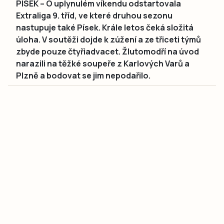
PÍSEK – O uplynulém víkendu odstartovala
Extraliga 9. tříd, ve které druhou sezonu
nastupuje také Písek. Krále letos čeká složitá
úloha. V soutěži dojde k zúžení a ze třiceti týmů
zbyde pouze čtyřiadvacet. Žlutomodří na úvod
narazili na těžké soupeře z Karlových Varů a
Plzně a bodovat se jim nepodařilo.