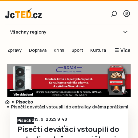
Všechny regiony
E-mail
Více
Zprávy
Doprava
Krimi
Sport
Kultura
Heslo
Blogy
Obnovit heslo
Inspirace
Čtenáři píší
Přihlásit se
Speciální přílohy
Písecko
Přihlásit se přes Facebook
Inzerce
Písečtí deváťáci vstoupili do extraligy dvěma porážkami
Ještě nemám účet, chci se
Registrovat
15. 9. 2025 9:48
Písecko
Písečtí deváťáci vstoupili do