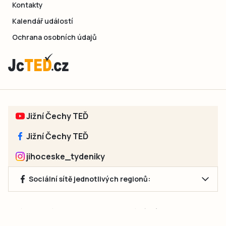
Kontakty
Kalendář událostí
Ochrana osobních údajů
Jižní Čechy TEĎ
Jižní Čechy TEĎ
jihoceske_tydeniky
Sociální sítě jednotlivých regionů:
Jakékoliv užití obsahu, včetně převzetí článků, je bez souhlasu
společnosti Jihočeské týdeníky s.r.o. zakázáno. Souhlas lze