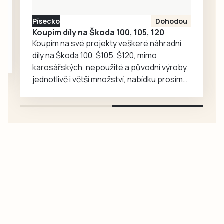
Písecko
Dohodou
Koupím díly na Škoda 100, 105, 120
Koupím na své projekty veškeré náhradní
díly na Škoda 100, Š105, Š120, mimo
karosářských, nepoužité a původní výroby,
jednotlivě i větší množství, nabídku prosím
pouze na e-mail: svorpi@seznam.cz.