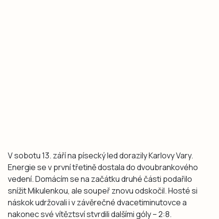
V sobotu 13. září na písecký led dorazily Karlovy Vary.
Energie se v první třetině dostala do dvoubrankového
vedení. Domácím se na začátku druhé části podařilo
snížit Mikulenkou, ale soupeř znovu odskočil. Hosté si
náskok udržovali i v závěrečné dvacetiminutovce a
nakonec své vítěztsví stvrdili dalšími góly – 2:8.