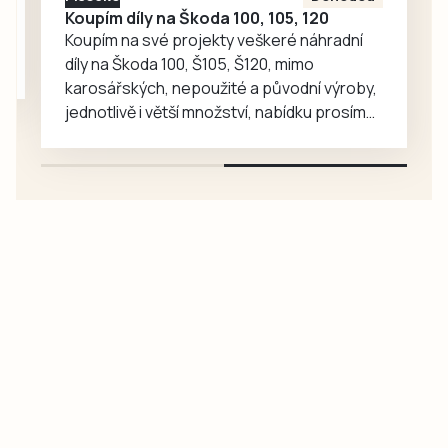
Koupím díly na Škoda 100, 105, 120
Koupím na své projekty veškeré náhradní
díly na Škoda 100, Š105, Š120, mimo
karosářských, nepoužité a původní výroby,
jednotlivě i větší množství, nabídku prosím
pouze na e-mail: svorpi@seznam.cz.