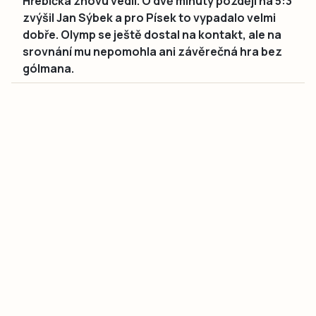
Hřebíčka znovu vedli. O dvě minuty později na 5:3
zvýšil Jan Sýbek a pro Písek to vypadalo velmi
dobře. Olymp se ještě dostal na kontakt, ale na
srovnání mu nepomohla ani závěrečná hra bez
gólmana.