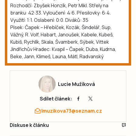
Rozhodčí: Zbyšek Honzík, Petr Mikl. Střely na
branku: 42:33. Vyloučení: 4:6. Přesilovky: 6:4.
Využití: 1:1. Oslabení: 0:0. Diváků: 35
Písek: Čapek – Hřebíček, Kozák, Šindelář, Sup,
Vážný, R. Volf, Habart, Janoušek, Kabele, Kubeš,
Kubiš, Rychlík, Skala, Švamberk, Sýbek, Vittek
Jindřichův Hradec: Kvapil – Čapek, Duba, Kudrna,
Beke, Jann, Klimeš, Launa, Mátl, Radvanský
Lucie Mužíková
Sdílet článek:
lmuzikova73@seznam.cz
Diskuse k článku