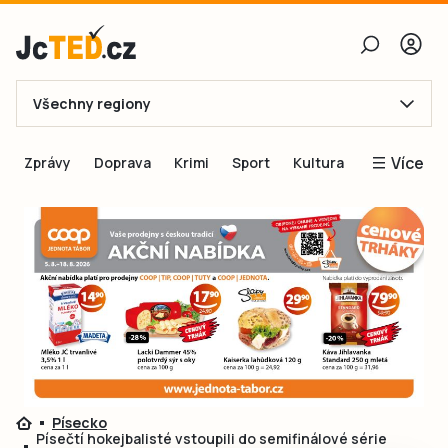
Všechny regiony
E-mail
Více
Zprávy
Doprava
Krimi
Sport
Kultura
Heslo
Blogy
Obnovit heslo
Inspirace
Čtenáři píší
Přihlásit se
Speciální přílohy
Přihlásit se přes Facebook
Inzerce
Ještě nemám účet, chci se
Registrovat
Písecko
Písečtí hokejbalisté vstoupili do semifinálové série