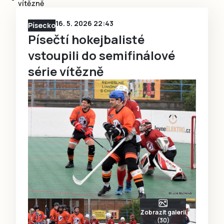
vítězně
16. 5. 2026 22:43
Písecko
Písečtí hokejbalisté
vstoupili do semifinálové
série vítězně
Zobrazit galerii
(30)