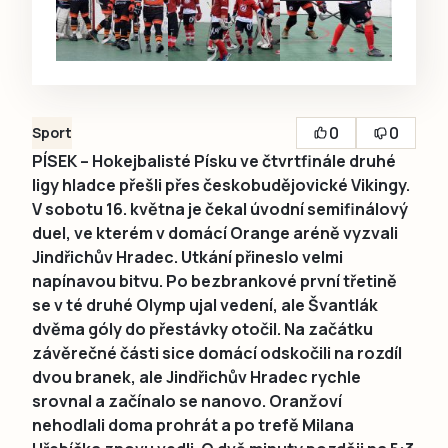
0
0
Sport
PÍSEK – Hokejbalisté Písku ve čtvrtfinále druhé
ligy hladce přešli přes českobudějovické Vikingy.
V sobotu 16. května je čekal úvodní semifinálový
duel, ve kterém v domácí Orange aréně vyzvali
Jindřichův Hradec. Utkání přineslo velmi
napínavou bitvu. Po bezbrankové první třetině
se v té druhé Olymp ujal vedení, ale Švantlák
dvěma góly do přestávky otočil. Na začátku
závěrečné části sice domácí odskočili na rozdíl
dvou branek, ale Jindřichův Hradec rychle
srovnal a začínalo se nanovo. Oranžoví
nehodlali doma prohrát a po trefě Milana