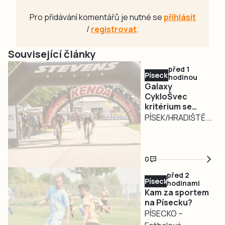
Pro přidávání komentářů je nutné se
přihlásit
/
registrovat
.
Související články
před 1
Písecko
hodinou
Galaxy
CykloŠvec
kritérium se
vrací na Hradiště
PÍSEK/HRADIŠTĚ –
Motokárový areál
na Hradišti v Písku
bude v neděli 9.
0
srpna dějištěm
před 2
tradičního Galaxy
Písecko
hodinami
CykloŠvec kritéria
Kam za sportem
Hradiště 2026.
na Písecku?
PÍSECKO –
Oblíbený silniční