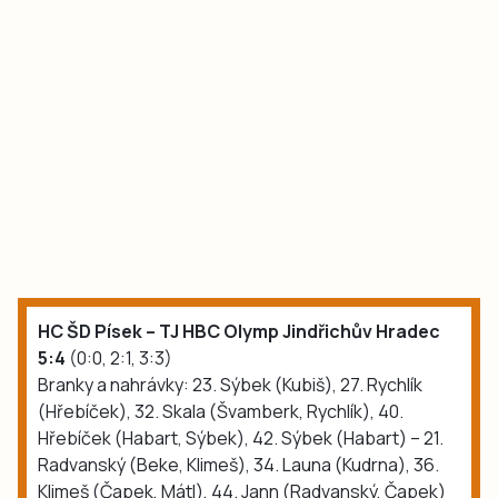
HC ŠD Písek – TJ HBC Olymp Jindřichův Hradec
5:4
(0:0, 2:1, 3:3)
Branky a nahrávky: 23. Sýbek (Kubiš), 27. Rychlík
(Hřebíček), 32. Skala (Švamberk, Rychlík), 40.
Hřebíček (Habart, Sýbek), 42. Sýbek (Habart) – 21.
Radvanský (Beke, Klimeš), 34. Launa (Kudrna), 36.
Klimeš (Čapek, Mátl), 44. Jann (Radvanský, Čapek)