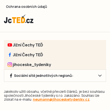
Ochrana osobních údajů
Jižní Čechy TEĎ
Jižní Čechy TEĎ
jihoceske_tydeniky
Sociální sítě jednotlivých regionů:
Jakékoliv užití obsahu, včetně převzetí článků, je bez souhlasu
společnosti Jihočeské týdeníky s.r.o. zakázáno. Souhlas lze
získat na e-mailu:
neumann@jihocesketydeniky.cz
.