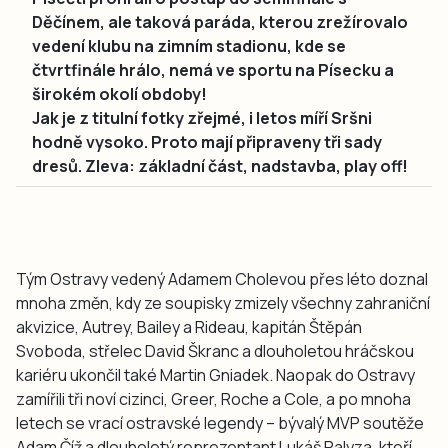
Děčínem, ale taková paráda, kterou zrežírovalo
vedení klubu na zimním stadionu, kde se
čtvrtfinále hrálo, nemá ve sportu na Písecku a
širokém okolí obdoby!
Jak je z titulní fotky zřejmé, i letos míří Sršni
hodně vysoko. Proto mají připraveny tři sady
dresů. Zleva: základní část, nadstavba, play off!
Tým Ostravy vedený Adamem Cholevou přes léto doznal
mnoha změn, kdy ze soupisky zmizely všechny zahraniční
akvizice, Autrey, Bailey a Rideau, kapitán Štěpán
Svoboda, střelec David Škranc a dlouholetou hráčskou
kariéru ukončil také Martin Gniadek. Naopak do Ostravy
zamířili tři noví cizinci, Greer, Roche a Cole, a po mnoha
letech se vrací ostravské legendy – bývalý MVP soutěže
Adam Číž a dlouholetý reprezentant Lukáš Palyza, kteří