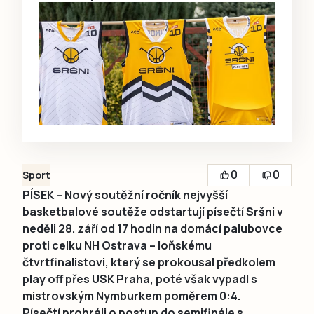
0
0
Sport
PÍSEK – Nový soutěžní ročník nejvyšší
basketbalové soutěže odstartují písečtí Sršni v
neděli 28. září od 17 hodin na domácí palubovce
proti celku NH Ostrava – loňskému
čtvrtfinalistovi, který se prokousal předkolem
play off přes USK Praha, poté však vypadl s
mistrovským Nymburkem poměrem 0:4.
Písečtí prohráli o postup do semifinále s