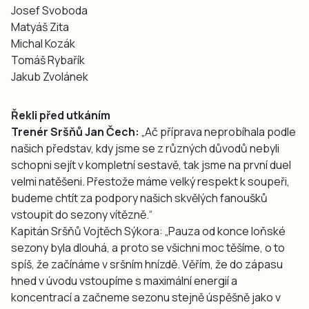
Josef Svoboda
Matyáš Zita
Michal Kozák
Tomáš Rybařík
Jakub Zvolánek
Řekli před utkáním
Trenér Sršňů Jan Čech:
„Ač příprava neprobíhala podle
našich představ, kdy jsme se z různých důvodů nebyli
schopni sejít v kompletní sestavě, tak jsme na první duel
velmi natěšeni. Přestože máme velký respekt k soupeři,
budeme chtít za podpory našich skvělých fanoušků
vstoupit do sezony vítězně.“
Kapitán Sršňů Vojtěch Sýkora: „Pauza od konce loňské
sezony byla dlouhá, a proto se všichni moc těšíme, o to
spíš, že začínáme v sršním hnízdě. Věřím, že do zápasu
hned v úvodu vstoupíme s maximální energií a
koncentrací a začneme sezonu stejně úspěšně jako v