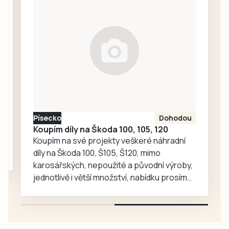
výborně, pražskou
singla šel jako
Admiru…
nejvýše nasazený
Jiří Kubeš z
Lokomotivy Zdice
(1995) a došel až
do finále, kam
vstupoval jako
favorit proti
čtyřce turnaje
Písecko
Dohodou
Tomáši Vencovi z
Koupím díly na Škoda 100, 105, 120
LTC Humpolec….
Koupím na své projekty veškeré náhradní
díly na Škoda 100, Š105, Š120, mimo
karosářských, nepoužité a původní výroby,
jednotlivě i větší množství, nabídku prosím
pouze na e-mail: svorpi@seznam.cz.