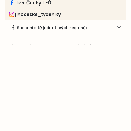
Jižní Čechy TEĎ
jihoceske_tydeniky
Sociální sítě jednotlivých regionů:
Jakékoliv užití obsahu, včetně převzetí článků, je bez souhlasu
společnosti Jihočeské týdeníky s.r.o. zakázáno. Souhlas lze
získat na e-mailu:
neumann@jihocesketydeniky.cz
.
2026 © Copyright Jihočeské týdeníky s.r.o.
Pravidla vkládání Inzerátů a zpracování osobních
údajů
Pravidla vkládání příspěvků
Hlavním cílem projektu „Nový vizuál webových stránek pro Jihočeské
týdeníky s.r.o." je optimalizace vizuálního stylu stávající značky a
modernizace grafického designu webu
jcted.cz
. Akcentována je funkčnost