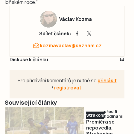
loňském roce.“
Václav Kozma
Sdílet článek:
kozmavaclav@seznam.cz
Diskuse k článku
Pro přidávání komentářů je nutné se
přihlásit
/
registrovat
.
Související články
před 6
Strakonicko
hodinami
Premiéra se
nepovedla,
Strakonice