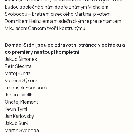
budou společně s nám dobře známým Michalem
Svobodou – bratrem píseckého Martina, pivotem
Dominikem Heinzlem a mládežnickým reprezentantem
Mikulášem Čankem tvořit kostru týmu.
Domácí Sršni jsou po zdravotní stránce v pořádku a
do premiéry nastoupí kompletní:
Jakub Šimonek
Petr Šlechta
Matěj Burda
Vojtěch Sýkora
František Suchánek
Johan Haiblík
Ondřej Klement
Kevin Týml
Jan Karlovský
Jakub Šurý
Martin Svoboda