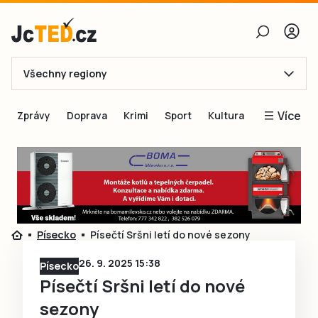
Všechny regiony
E-mail
Více
Zprávy
Doprava
Krimi
Sport
Kultura
Heslo
Blogy
Obnovit heslo
Inspirace
Čtenáři píší
Přihlásit se
Speciální přílohy
Písecko
Písečtí Sršni letí do nové sezony
Přihlásit se přes Facebook
Inzerce
26. 9. 2025 15:38
Písecko
Ještě nemám účet, chci se
Registrovat
Písečtí Sršni letí do nové
sezony