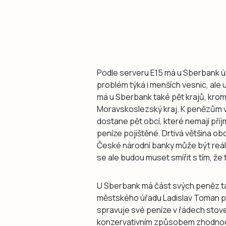
Podle serveru E15 má u Sberbank účt
problém týká i menších vesnic, ale 
má u Sberbank také pět krajů, krom
Moravskoslezský kraj. K penězům 
dostane pět obcí, které nemají příjmy
peníze pojištěné. Drtivá většina obc
České národní banky může být reáln
se ale budou muset smířit s tím, že 
U Sberbank má část svých peněz t
městského úřadu Ladislav Toman pr
spravuje své peníze v řádech stove
konzervativním způsobem zhodnoco