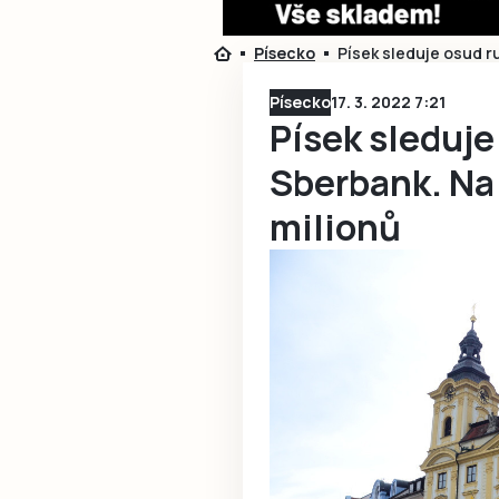
Písecko
Písek sleduje osud r
Písecko
17. 3. 2022 7:21
Písek sleduje
Sberbank. Na 
milionů