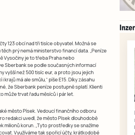
y 123 obcí nad tři tisíce obyvatel. Možná se
u těch prý nemá ministerstvo financí data. „Peníze
ě Vysočiny je to třeba Praha nebo
ve Sberbank se podle současných informací
 vyšší než 500 tisíc eur, a proto jsou jejich
í i krajů má ale smůlu,“ píše E15. Díky zásahu
é, že Sberbank peníze postupně splatí. Klienti
to může trvat řadu měsíců i pár let.
Milevsko
Zdarma / za odvoz
aké město Písek. Vedoucí finančního odboru
Daruji do dobrých
o redakci uvedl, že město Písek dlouhodobě
rukou kotě
k milionů korun. „Tyto prostředky se snažíme
Daruji do dobrých rukou
vat. Využíváme tak spořicí účty, krátkodobé
kotě-kočka, odčervené,