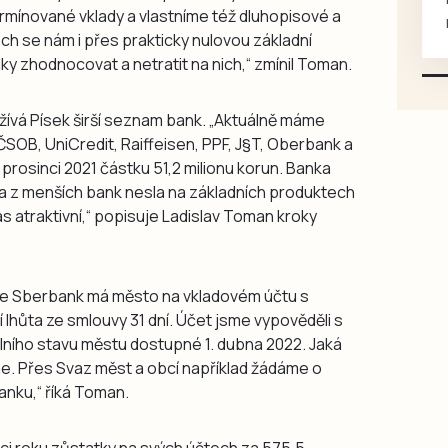
rmínované vklady a vlastníme též dluhopisové a
mazlivé, ihned k odběru.
ech se nám i přes prakticky nulovou základní
y zhodnocovat a netratit na nich,“ zmínil Toman.
využívá Písek širší seznam bank. „Aktuálně máme
ČSOB, UniCredit, Raiffeisen, PPF, J§T, Oberbank a
 prosinci 2021 částku 51,2 milionu korun. Banka
na z menších bank nesla na základních produktech
ás atraktivní,“ popisuje Ladislav Toman kroky
 ve Sberbank má město na vkladovém účtu s
 lhůta ze smlouvy 31 dní. Účet jsme vypověděli s
álního stavu městu dostupné 1. dubna 2022. Jaká
e. Přes Svaz měst a obcí například žádáme o
anku,“ říká Toman.