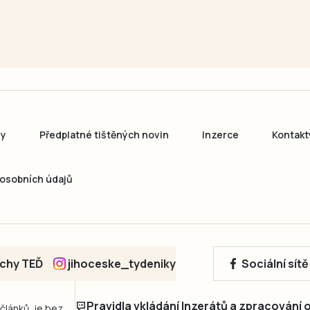
ny
Předplatné tištěných novin
Inzerce
Kontakt
osobních údajů
echy TEĎ
jihoceske_tydeniky
Sociální sít
Pravidla vkládání Inzerátů a zpracování
 článků, je bez