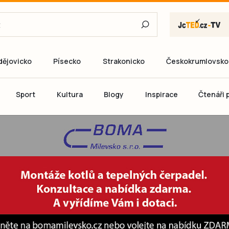
dějovicko
Písecko
Strakonicko
Českokrumlovsko
E-mail
Sport
Kultura
Blogy
Inspirace
Čtenáři p
Heslo
P
Přihlás
Ještě nemám ú