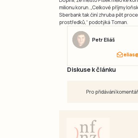
Doplnil, že město Písek mělo ke ko
milionu korun. „Celkové příjmy loňs
Sberbank tak činí zhruba pět proce
prostředků,“ podotýká Toman.
Petr Eliáš
elias
Diskuse k článku
Pro přidávání komentář