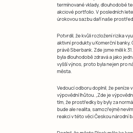
termínované vklady, dlouhodobé te
akciové portfolio. V posledních let
úrokovou sazbu daří naše prostředk
Potvrdil, že kvůli rozložení rizika 
aktivní produkty u Komerční banky, 
právě Sberbank. Zde jsme měli k 31.
byla dlouhodobě zdravá a jako jed
vyšší výnos, proto byla nejen pro n
města.
Vedoucí odboru doplnil, že peníze
výpovědní lhůtou. „Zde je výpovědní
tím, že prostředky by byly za norm
bude ale realita, samozřejmě nevím
reakci v této věci Českou národní b