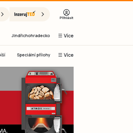
Přihlásit
Více
Jindřichohradecko
Více
íší
Speciální přílohy
Prachaticko
Inzerce
Obnovit heslo
řihlásit se
it se přes Facebook
čet, chci se
Registrovat