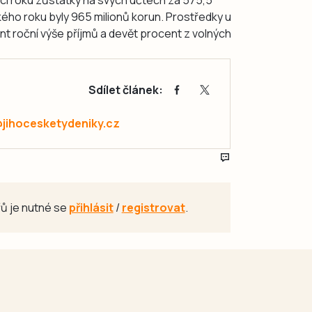
nci roku zůstatky na svých účtech za 575,5
kého roku byly 965 milionů korun. Prostředky u
nt roční výše příjmů a devět procent z volných
Sdílet článek:
@jihocesketydeniky.cz
ů je nutné se
přihlásit
/
registrovat
.