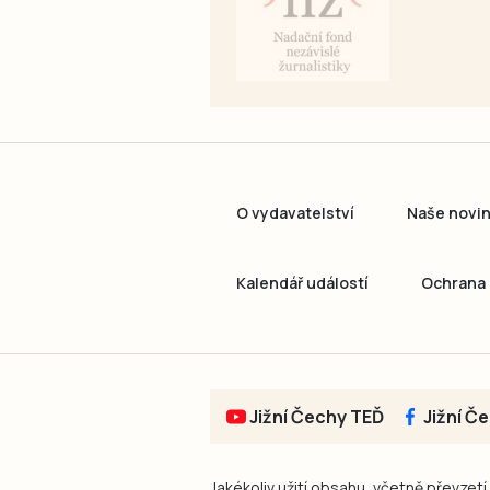
O vydavatelství
Naše novi
Kalendář událostí
Ochrana 
Jižní Čechy TEĎ
Jižní Č
Jakékoliv užití obsahu, včetně převzetí