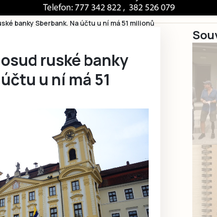
uské banky Sberbank. Na účtu u ní má 51 milionů
Souv
 osud ruské banky
účtu u ní má 51