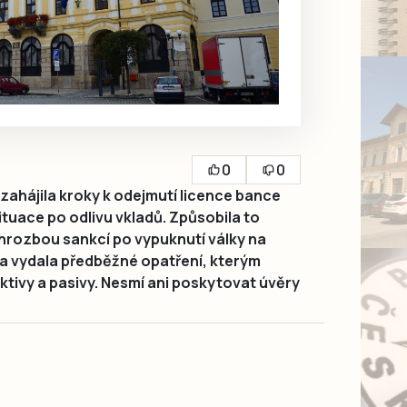
0
0
zahájila kroky k odejmutí licence bance
ituace po odlivu vkladů. Způsobila to
s hrozbou sankcí po vypuknutí války na
a vydala předběžné opatření, kterým
ktivy a pasivy. Nesmí ani poskytovat úvěry