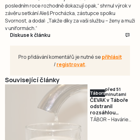
posledním roce rozhodně dokazují opak,“ shrnul výrok v
závěru setkání Aleš Procházka, zástupce spolku
Svornost, a dodal: „Takže díky za vaši službu – ženy a muži
v uniformách.“
Diskuse k článku
Pro přidávání komentářů je nutné se
přihlásit
/
registrovat
.
Související články
před 51
Táborsko
minutami
ČEVAK v Táboře
odstranil
rozsáhlou
havárii a v půl
TÁBOR – Havárie
osmé spustil
vodovodu, po
vodu
které se dnes