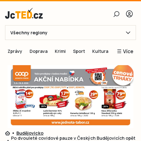
Všechny regiony
E-mail
Více
Zprávy
Doprava
Krimi
Sport
Kultura
Heslo
Blogy
Obnovit heslo
Inspirace
Čtenáři píší
Přihlásit se
Speciální přílohy
Přihlásit se přes Facebook
Inzerce
Ještě nemám účet, chci se
Registrovat
Budějovicko
Po dvouleté covidové pauze v Českých Budějovicích opět