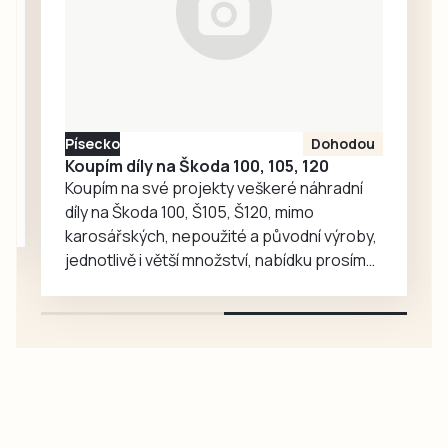
Jesličky Milísek.
Děti přinášejí do
života seniorů
radost, ti jim na
oplátku vyprávějí
zajímavé příběhy.
Písecko
Dohodou
Koupím díly na Škoda 100, 105, 120
Koupím na své projekty veškeré náhradní
díly na Škoda 100, Š105, Š120, mimo
karosářských, nepoužité a původní výroby,
jednotlivě i větší množství, nabídku prosím
pouze na e-mail: svorpi@seznam.cz.