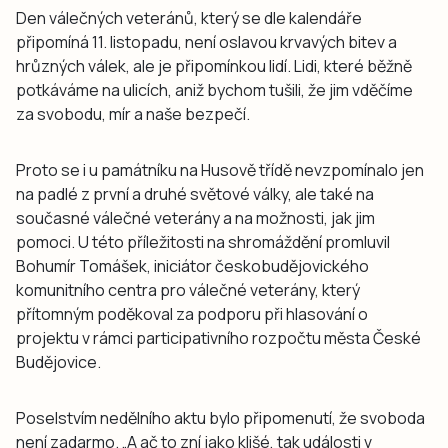
Den válečných veteránů, který se dle kalendáře
připomíná 11. listopadu, není oslavou krvavých bitev a
hrůzných válek, ale je připomínkou lidí. Lidi, které běžně
potkáváme na ulicích, aniž bychom tušili, že jim vděčíme
za svobodu, mír a naše bezpečí.
Proto se i u památníku na Husově třídě nevzpomínalo jen
na padlé z první a druhé světové války, ale také na
současné válečné veterány a na možnosti, jak jim
pomoci. U této příležitosti na shromáždění promluvil
Bohumír Tomášek, iniciátor českobudějovického
komunitního centra pro válečné veterány, který
přítomným poděkoval za podporu při hlasování o
projektu v rámci participativního rozpočtu města České
Budějovice.
Poselstvím nedělního aktu bylo připomenutí, že svoboda
není zadarmo. „A ač to zní jako klišé, tak události v