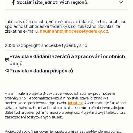
Sociální sítě jednotlivých regionů:
Jakékoliv užití obsahu, včetně převzetí článků, je bez souhlasu
společnosti Jihočeské týdeníky s.r.o. zakázáno. Souhlas lze
získat na e-mailu:
neumann@jihocesketydeniky.cz
.
2026 © Copyright Jihočeské týdeníky s.r.o.
Pravidla vkládání Inzerátů a zpracování osobních
údajů
Pravidla vkládání příspěvků
Hlavním cílem projektu „Nový vizuál webových stránek pro Jihočeské
týdeníky s.r.o." je optimalizace vizuálního stylu stávající značky a
modernizace grafického designu webu
jcted.cz
. Akcentována je funkčnost
uživatelského rozhraní webu, aby se stal moderním a přehledným zdrojem
důležitých a ověřených informací pro veřejnost. Projekt má zvýšit efektivitu a
zabezpečení poskytovaných služeb.
Projekt byl spolufinancován Evropskou unií z nástroje NextGenerationEU.