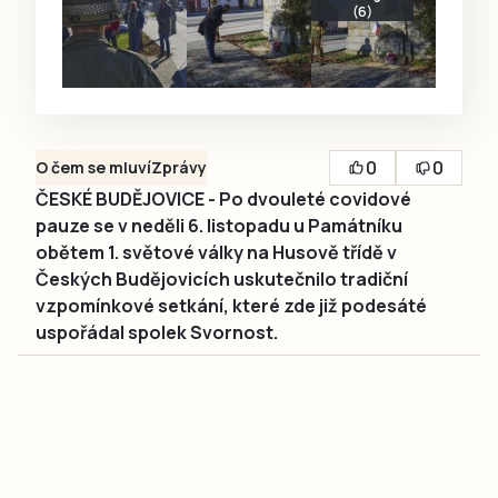
(6)
0
0
O čem se mluví
Zprávy
ČESKÉ BUDĚJOVICE - Po dvouleté covidové
pauze se v neděli 6. listopadu u Památníku
obětem 1. světové války na Husově třídě v
Českých Budějovicích uskutečnilo tradiční
vzpomínkové setkání, které zde již podesáté
uspořádal spolek Svornost.