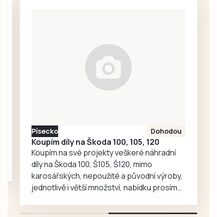
Popsala podrobně
jednotlivé
události, aby se
další lidé nenechali
napálit. Podvodníci
neustále rozšiřují
portfolium svých
lákadel. V
nejnovějších třech
případech
poškození přišli o
Písecko
Dohodou
více než tři miliony
Koupím díly na Škoda 100, 105, 120
korun.
Koupím na své projekty veškeré náhradní
díly na Škoda 100, Š105, Š120, mimo
karosářských, nepoužité a původní výroby,
jednotlivě i větší množství, nabídku prosím
pouze na e-mail: svorpi@seznam.cz.