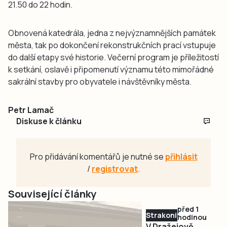
21.50 do 22 hodin.
Obnovená katedrála, jedna z nejvýznamnějších památek
města, tak po dokončení rekonstrukčních prací vstupuje
do další etapy své historie. Večerní program je příležitostí
k setkání, oslavě i připomenutí významu této mimořádné
sakrální stavby pro obyvatele i návštěvníky města.
Petr Lamač
Diskuse k článku
Pro přidávání komentářů je nutné se
přihlásit
/
registrovat
.
Související články
před 1
Strakonicko
hodinou
V Dražejově