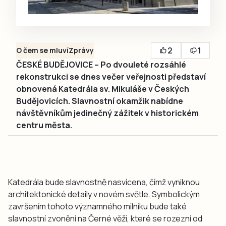
2
1
O čem se mluví
Zprávy
ČESKÉ BUDĚJOVICE – Po dvouleté rozsáhlé
rekonstrukci se dnes večer veřejnosti představí
obnovená Katedrála sv. Mikuláše v Českých
Budějovicích. Slavnostní okamžik nabídne
návštěvníkům jedinečný zážitek v historickém
centru města.
Katedrála bude slavnostně nasvícena, čímž vyniknou
architektonické detaily v novém světle. Symbolickým
završením tohoto významného milníku bude také
slavnostní zvonění na Černé věži, které se rozezní od