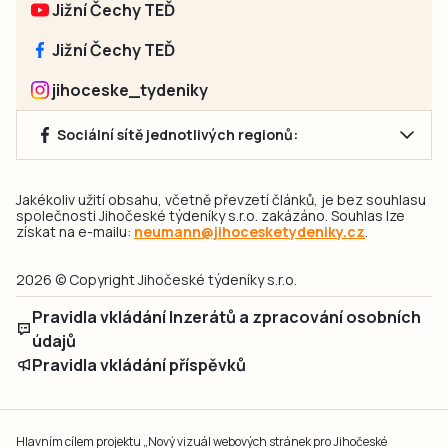
Jižní Čechy TEĎ
Jižní Čechy TEĎ
jihoceske_tydeniky
Sociální sítě jednotlivých regionů:
Jakékoliv užití obsahu, včetně převzetí článků, je bez souhlasu
společnosti Jihočeské týdeníky s.r.o. zakázáno. Souhlas lze
získat na e-mailu:
neumann@jihocesketydeniky.cz
.
2026 © Copyright Jihočeské týdeníky s.r.o.
Pravidla vkládání Inzerátů a zpracování osobních
údajů
Pravidla vkládání příspěvků
Hlavním cílem projektu „Nový vizuál webových stránek pro Jihočeské