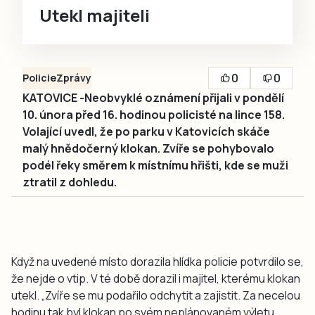
Utekl majiteli
0
0
Policie
Zprávy
KATOVICE -Neobvyklé oznámení přijali v pondělí
10. února před 16. hodinou policisté na lince 158.
Volající uvedl, že po parku v Katovicích skáče
malý hnědočerný klokan. Zvíře se pohybovalo
podél řeky směrem k místnímu hřišti, kde se muži
ztratil z dohledu.
Když na uvedené místo dorazila hlídka policie potvrdilo se,
že nejde o vtip. V té době dorazil i majitel, kterému klokan
utekl. „Zvíře se mu podařilo odchytit a zajistit. Za necelou
hodinu tak byl klokan po svém neplánovaném výletu