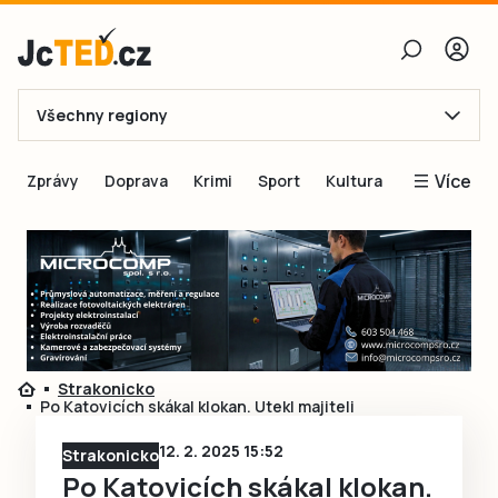
Všechny regiony
E-mail
Více
Zprávy
Doprava
Krimi
Sport
Kultura
Heslo
Blogy
Obnovit heslo
Inspirace
Čtenáři píší
Přihlásit se
Speciální přílohy
Přihlásit se přes Facebook
Inzerce
Strakonicko
Po Katovicích skákal klokan. Utekl majiteli
Ještě nemám účet, chci se
Registrovat
12. 2. 2025 15:52
Strakonicko
Po Katovicích skákal klokan.