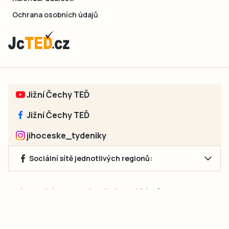
Ochrana osobních údajů
Jižní Čechy TEĎ
Jižní Čechy TEĎ
jihoceske_tydeniky
Sociální sítě jednotlivých regionů:
Jakékoliv užití obsahu, včetně převzetí článků, je bez souhlasu
společnosti Jihočeské týdeníky s.r.o. zakázáno. Souhlas lze
získat na e-mailu:
neumann@jihocesketydeniky.cz
.