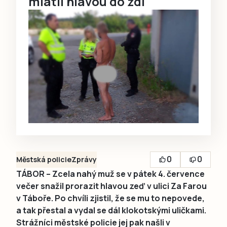
mlátil hlavou do zdi
0
0
Městská policie
Zprávy
TÁBOR – Zcela nahý muž se v pátek 4. července
večer snažil prorazit hlavou zeď v ulici Za Farou
v Táboře. Po chvíli zjistil, že se mu to nepovede,
a tak přestal a vydal se dál klokotskými uličkami.
Strážníci městské policie jej pak našli v