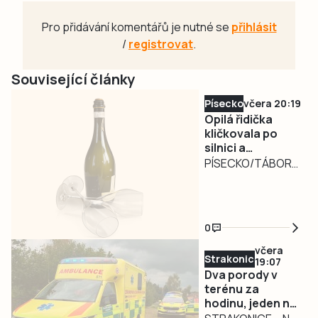
Pro přidávání komentářů je nutné se
přihlásit
/
registrovat
.
Související články
Písecko
včera 20:19
Opilá řidička
kličkovala po
silnici a
ohrožovala
PÍSECKO/TÁBORSKO
ostatní.
– Nebezpečně
Nadýchala téměř
kličkující osobní
3,3 promile
automobil
0
zaměstnal ve
středu v poledne
včera
Strakonicko
19:07
písecké policisty.
Dva porody v
Řidiči jedoucí po
terénu za
silnici I/29 ve
hodinu, jeden na
směru od Záhoří
čerpací stanici