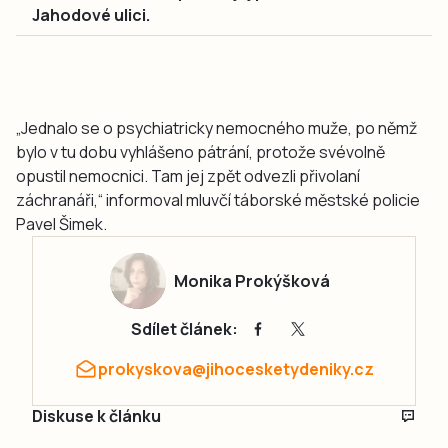
Jahodové ulici.
„Jednalo se o psychiatricky nemocného muže, po němž
bylo v tu dobu vyhlášeno pátrání, protože svévolně
opustil nemocnici. Tam jej zpět odvezli přivolaní
záchranáři,“ informoval mluvčí táborské městské policie
Pavel Šimek.
Monika Prokýšková
Sdílet článek:
prokyskova@jihocesketydeniky.cz
Diskuse k článku