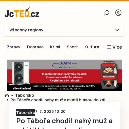
Všechny regiony
E-mail
Více
Zprávy
Doprava
Krimi
Sport
Kultura
Heslo
Blogy
Obnovit heslo
Inspirace
Čtenáři píší
Přihlásit se
Speciální přílohy
Táborsko
Přihlásit se přes Facebook
Inzerce
Po Táboře chodil nahý muž a mlátil hlavou do zdi
Ještě nemám účet, chci se
Registrovat
7. 7. 2025 10:20
Táborsko
Po Táboře chodil nahý muž a