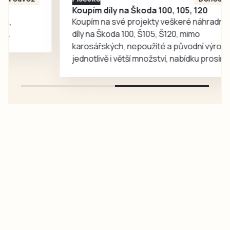
je zájemcům
Koupím díly na Škoda 100, 105, 120
představí
Koupím na své projekty veškeré náhradní
mnohem…
díly na Škoda 100, Š105, Š120, mimo
karosářských, nepoužité a původní výroby,
jednotlivě i větší množství, nabídku prosím
pouze na e-mail: svorpi@seznam.cz.