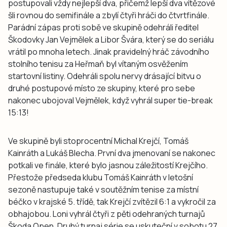
postupovali vždy nejlepší dva, přičemž lepší dva vítězové
šli rovnou do semifinále a zbylí čtyři hráči do čtvrtfinále.
Parádní zápas proti sobě ve skupině odehráli ředitel
Škodovky Jan Vejmělek a Libor Švára, který se do seriálu
vrátil po mnoha letech. Jinak pravidelný hráč závodního
stolního tenisu za Heřmaň byl vítaným osvěžením
startovní listiny. Odehráli spolu nervy drásající bitvu o
druhé postupové místo ze skupiny, které pro sebe
nakonec ubojoval Vejmělek, když vyhrál super tie-break
15:13!
Ve skupině byli stoprocentní Michal Krejčí, Tomáš
Kainráth a Lukáš Blecha. První dva jmenovaní se nakonec
potkali ve finále, které bylo jasnou záležitostí Krejčího.
Přestože předseda klubu Tomáš Kainráth v letošní
sezoně nastupuje také v soutěžním tenise za místní
béčko v krajské 5. třídě, tak Krejčí zvítězil 6:1 a vykročil za
obhajobou. Loni vyhrál čtyři z pěti odehraných turnajů
Škoda Open. Druhý turnaj série se uskuteční v sobotu 27.