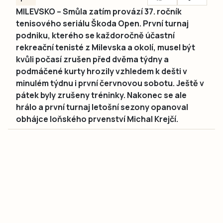
MILEVSKO – Smůla zatím provází 37. ročník
tenisového seriálu Škoda Open. První turnaj
podniku, kterého se každoročně účastní
rekreační tenisté z Milevska a okolí, musel být
kvůli počasí zrušen před dvěma týdny a
podmáčené kurty hrozily vzhledem k dešti v
minulém týdnu i první červnovou sobotu. Ještě v
pátek byly zrušeny tréninky. Nakonec se ale
hrálo a první turnaj letošní sezony opanoval
obhájce loňského prvenství Michal Krejčí.