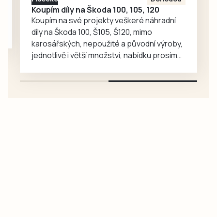
CykloŠvec
Koupím díly na Škoda 100, 105, 120
kritérium Hradiště
Koupím na své projekty veškeré náhradní
2026. Příprava…
díly na Škoda 100, Š105, Š120, mimo
karosářských, nepoužité a původní výroby,
jednotlivě i větší množství, nabídku prosím
pouze na e-mail: svorpi@seznam.cz.