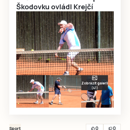
Škodovku ovládl Krejčí
Zobrazit galerii
(41)
0
0
Sport