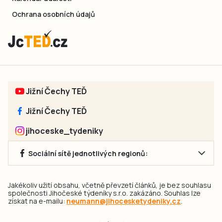
Ochrana osobních údajů
Jižní Čechy TEĎ
Jižní Čechy TEĎ
jihoceske_tydeniky
Sociální sítě jednotlivých regionů:
Jakékoliv užití obsahu, včetně převzetí článků, je bez souhlasu
společnosti Jihočeské týdeníky s.r.o. zakázáno. Souhlas lze
získat na e-mailu:
neumann@jihocesketydeniky.cz
.