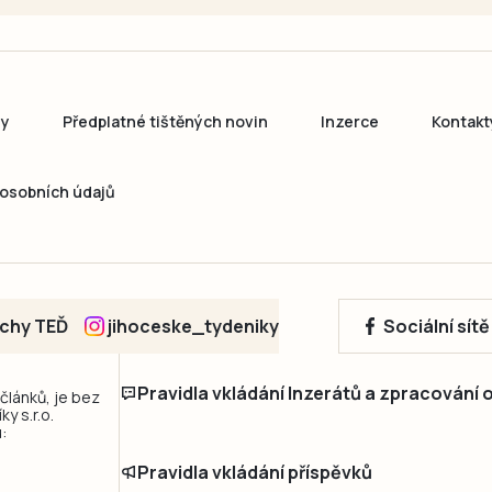
ny
Předplatné tištěných novin
Inzerce
Kontakt
osobních údajů
echy TEĎ
jihoceske_tydeniky
Sociální sít
Pravidla vkládání Inzerátů a zpracování
 článků, je bez
y s.r.o.
:
Pravidla vkládání příspěvků