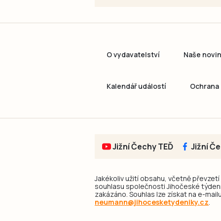
O vydavatelství
Naše novi
Kalendář událostí
Ochrana 
Jižní Čechy TEĎ
Jižní Č
Jakékoliv užití obsahu, včetně převzetí
souhlasu společnosti Jihočeské týdeník
zakázáno. Souhlas lze získat na e-mailu
neumann@jihocesketydeniky.cz
.