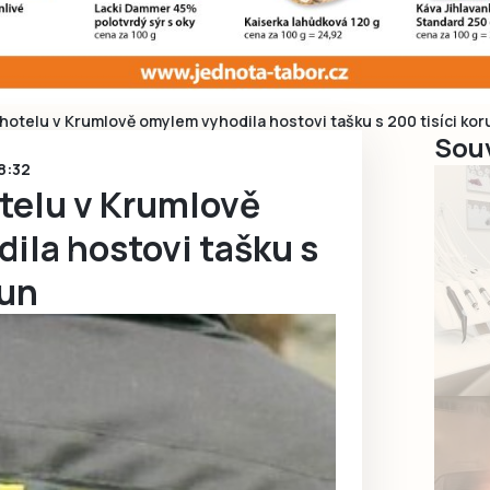
 hotelu v Krumlově omylem vyhodila hostovi tašku s 200 tisíci kor
Souv
 8:32
otelu v Krumlově
ila hostovi tašku s
run