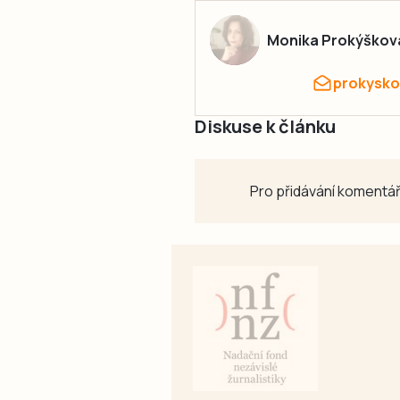
Monika Prokýškov
prokysko
Diskuse k článku
Pro přidávání komentář