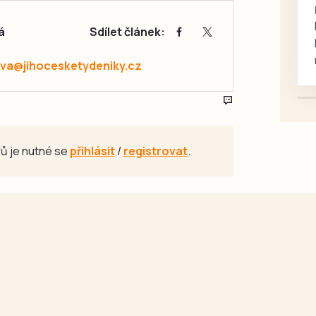
rukou kotě
Daruji do dobrých rukou
á
Sdílet článek:
kotě-kočka, odčervené,
mazlivé, ihned k odběru.
va@jihocesketydeniky.cz
ů je nutné se
přihlásit
/
registrovat
.