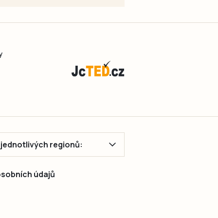
cévní
mozkové
příhody.
Řada
y
lidí
přitom
o
svém
onemocnění
dlouhou
dobu
vůbec
ě jednotlivých regionů:
neví.
V…
 osobních údajů