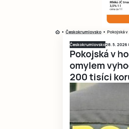
Českokrumlovsko
Pokojská v
Českokrumlovsko
28. 5. 2026
Pokojská v h
omylem vyhod
200 tisíci ko