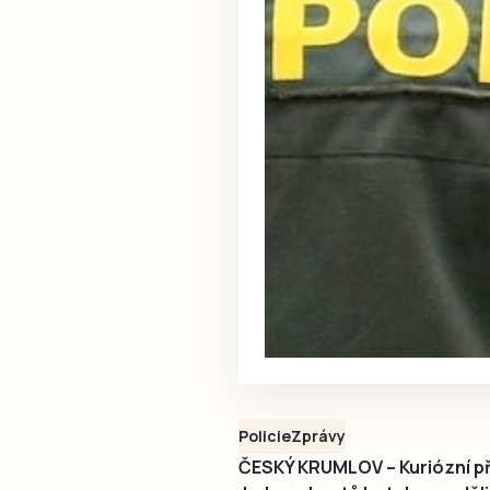
Policie
Zprávy
ČESKÝ KRUMLOV – Kuriózní pří