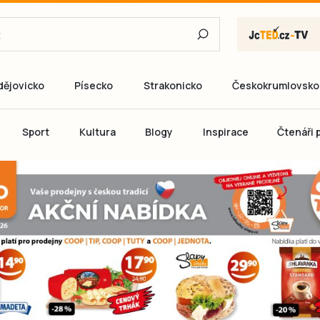
dějovicko
Písecko
Strakonicko
Českokrumlovsko
E-mail
Sport
Kultura
Blogy
Inspirace
Čtenáři p
Heslo
P
Přihlás
Ještě nemám ú