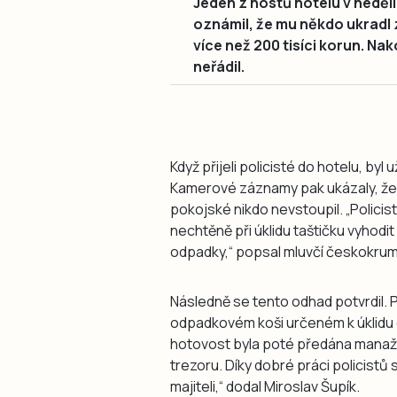
Jeden z hostů hotelu v neděl
oznámil, že mu někdo ukradl z
více než 200 tisíci korun. Na
neřádil.
Když přijeli policisté do hotelu, byl
Kamerové záznamy pak ukázaly, že
pokojské nikdo nevstoupil. „Policis
nechtěně při úklidu taštičku vyhodi
odpadky,“ popsal mluvčí českokruml
Následně se tento odhad potvrdil. P
odpadkovém koši určeném k úklidu 
hotovost byla poté předána manažer
trezoru. Díky dobré práci policis
majiteli,“ dodal Miroslav Šupík.