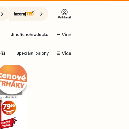
Přihlásit
Více
Jindřichohradecko
Více
íší
Speciální přílohy
Prachaticko
Inzerce
Obnovit heslo
řihlásit se
it se přes Facebook
čet, chci se
Registrovat