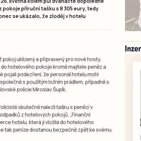
i 26. května kolem půl dvanácté dopoledne
 pokoje příruční tašku s 8 305 eury, tedy
konec se ukázalo, že zloděj v hotelu
 už pokoj uklizený a připravený pro nové hosty.
 do hotelového pokoje kromě majitele peněz a
té pojali podezření, že personál hotelu mohl
t společně s použitým ložním prádlem, případně s
ovské policie Miroslav Šupík.
olicisté skutečně nalezli tašku s penězi v
odpadků z hotelových pokojů. „Finanční
ce hotelu, která ji vložila do hotelového
Milevsko
tů se tak peníze dostanou bezpečně zpět ke svému
Zdarma / za odvoz
Daruji do dobrých