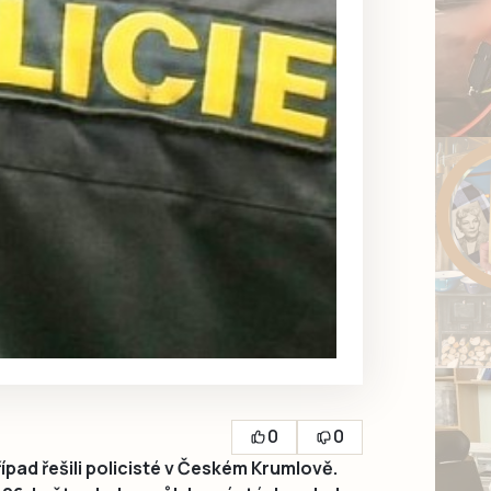
0
0
pad řešili policisté v Českém Krumlově.