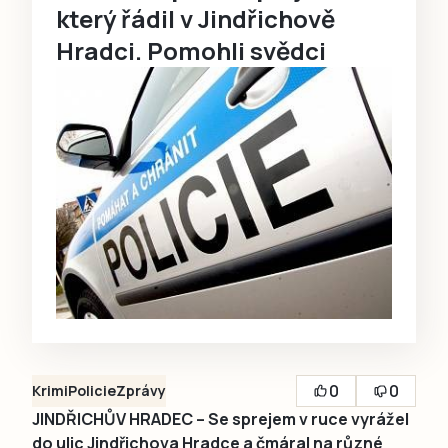
který řádil v Jindřichově
Hradci. Pomohli svědci
0
0
Krimi
Policie
Zprávy
JINDŘICHŮV HRADEC – Se sprejem v ruce vyrážel
do ulic Jindřichova Hradce a čmáral na různé