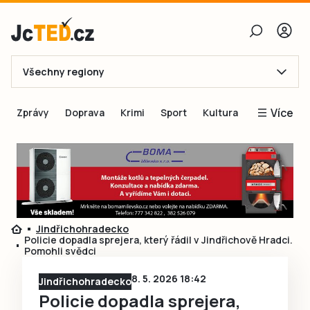
Všechny regiony
E-mail
Více
Zprávy
Doprava
Krimi
Sport
Kultura
Heslo
Blogy
Obnovit heslo
Inspirace
Čtenáři píší
Přihlásit se
Speciální přílohy
Jindřichohradecko
Přihlásit se přes Facebook
Inzerce
Policie dopadla sprejera, který řádil v Jindřichově Hradci.
Pomohli svědci
Ještě nemám účet, chci se
Registrovat
8. 5. 2026 18:42
Jindřichohradecko
Policie dopadla sprejera,