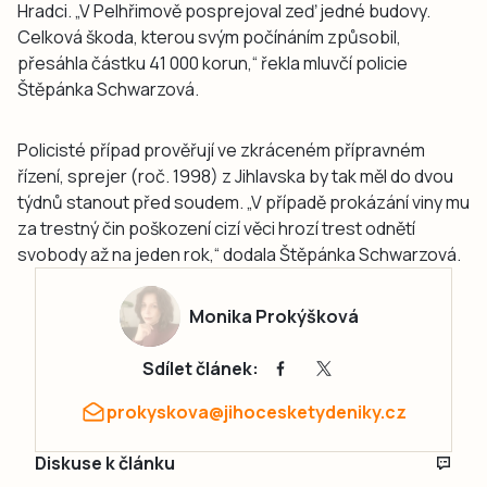
Hradci. „V Pelhřimově posprejoval zeď jedné budovy.
Celková škoda, kterou svým počínáním způsobil,
přesáhla částku 41 000 korun,“ řekla mluvčí policie
Štěpánka Schwarzová.
Policisté případ prověřují ve zkráceném přípravném
řízení, sprejer (roč. 1998) z Jihlavska by tak měl do dvou
týdnů stanout před soudem. „V případě prokázání viny mu
za trestný čin poškození cizí věci hrozí trest odnětí
svobody až na jeden rok,“ dodala Štěpánka Schwarzová.
Monika Prokýšková
Sdílet článek:
prokyskova@jihocesketydeniky.cz
Diskuse k článku