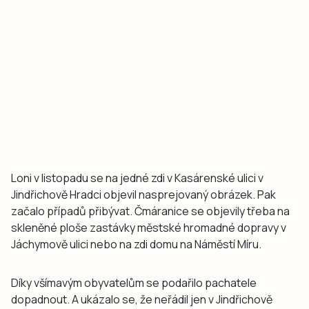
Loni v listopadu se na jedné zdi v Kasárenské ulici v
Jindřichově Hradci objevil nasprejovaný obrázek. Pak
začalo případů přibývat. Čmáranice se objevily třeba na
skleněné ploše zastávky městské hromadné dopravy v
Jáchymově ulici nebo na zdi domu na Náměstí Míru.
Díky všímavým obyvatelům se podařilo pachatele
dopadnout. A ukázalo se, že neřádil jen v Jindřichově