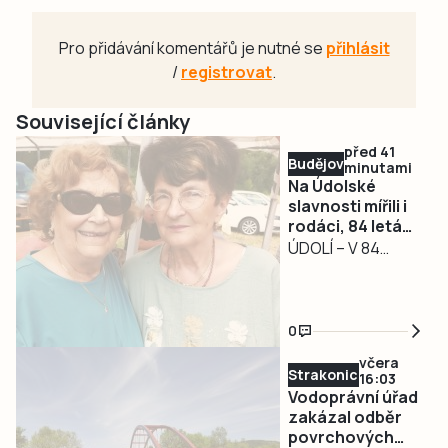
Pro přidávání komentářů je nutné se
přihlásit
/
registrovat
.
Související články
před 41
Budějovicko
minutami
Na Údolské
slavnosti mířili i
rodáci, 84 letá
Jana Hlaváčová
ÚDOLÍ – V 84
vážila cestu ze
letech urazila 300
Zlína, aby objala
kilometrů ze Zlína
spolužačku
a na srazu rodáků
0
u Nových Hradů se
včera
objala se
Strakonicko
16:03
spolužačkou.
Vodoprávní úřad
Vztah ke kraji pod
zakázal odběr
povrchových
Novohradskými