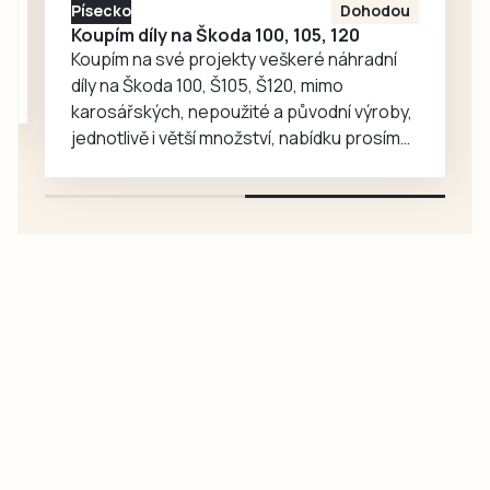
Písecko
Dohodou
Koupím díly na Škoda 100, 105, 120
Koupím na své projekty veškeré náhradní
díly na Škoda 100, Š105, Š120, mimo
karosářských, nepoužité a původní výroby,
jednotlivě i větší množství, nabídku prosím
pouze na e-mail: svorpi@seznam.cz.