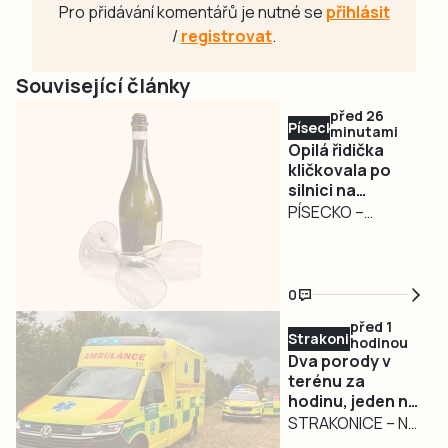
Pro přidávání komentářů je nutné se
přihlásit
/
registrovat
.
Související články
před 26
Písecko
minutami
Opilá řidička
kličkovala po
silnici na
Táborsku.
PÍSECKO –
Nadýchala téměř
Nebezpečně
3,3 promile
kličkující osobní
automobil
0
zaměstnal ve
před 1
středu poledne
Strakonicko
hodinou
písecké policisty.
Dva porody v
Řidiči jedoucí po
terénu za
hodinu, jeden na
silnici I/29 ve
čerpací stanici
STRAKONICE – Na
směru od Záhoří
výjezdy k