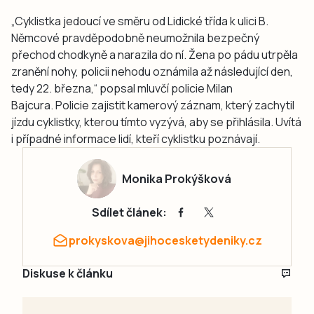
„Cyklistka jedoucí ve směru od Lidické třída k ulici B.
Němcové pravděpodobně neumožnila bezpečný
přechod chodkyně a narazila do ní. Žena po pádu utrpěla
zranění nohy, policii nehodu oznámila až následující den,
tedy 22. března,“ popsal mluvčí policie Milan
Bajcura. Policie zajistit kamerový záznam, který zachytil
jízdu cyklistky, kterou tímto vyzývá, aby se přihlásila. Uvítá
i případné informace lidí, kteří cyklistku poznávají.
Monika Prokýšková
Sdílet článek:
prokyskova@jihocesketydeniky.cz
Diskuse k článku