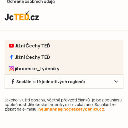
Ochrana osobních údajů
Jižní Čechy TEĎ
Jižní Čechy TEĎ
jihoceske_tydeniky
Sociální sítě jednotlivých regionů:
Jakékoliv užití obsahu, včetně převzetí článků, je bez souhlasu
společnosti Jihočeské týdeníky s.r.o. zakázáno. Souhlas lze
získat na e-mailu:
neumann@jihocesketydeniky.cz
.
2026 © Copyright Jihočeské týdeníky s.r.o.