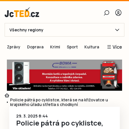
Všechny regiony
E-mail
Více
Zprávy
Doprava
Krimi
Sport
Kultura
Heslo
Blogy
Obnovit heslo
Inspirace
Čtenáři píší
Přihlásit se
Speciální přílohy
Přihlásit se přes Facebook
Inzerce
Policie pátrá po cyklistce, která se na křižovatce u
krajského úřadu střetla s chodkyní
Ještě nemám účet, chci se
Registrovat
29. 3. 2025 8:44
Policie pátrá po cyklistce,