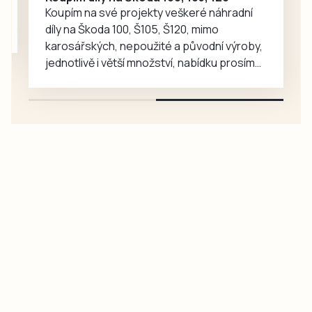
představí
Koupím na své projekty veškeré náhradní
mnohem…
díly na Škoda 100, Š105, Š120, mimo
karosářských, nepoužité a původní výroby,
jednotlivě i větší množství, nabídku prosím
pouze na e-mail: svorpi@seznam.cz.