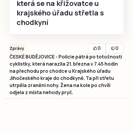
která se na křižovatce u
krajského úřadu střetla s
chodkyní
0
0
Zprávy
ČESKÉ BUDĚJOVICE - Policie pátrá po totožnosti
cyklistky, která narazila 21. března v 7.45 hodin
na přechodu pro chodce u Krajského úřadu
Jihočeského kraje do chodkyně. Ta při střetu
utrpěla zranění nohy. Žena na kole po chvíli
odjela z místa nehody pryč.