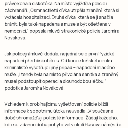
právě konala diskotéka. Na místo vyjížděla policie i
záchranáři. „Osmnáctiletá dívka utrpěla zranění, která si
vyžádala hospitalizaci. Druhá dívka, která se jí snažila
bránit, byla také napadena a musela být ošetřena v
nemocnici,“ popsala mluvčí strakonické policie Jaromíra
Nováková.
Jak policejní mluvčí dodala, nejedná se o první fyzické
napadení před diskotékou. Od konce loňského roku
kriminalisté vyšetřuje i jiný případ – napadení mladého
muže. „I tehdy byla na místo přivolána sanitka a zraněný
musel podstoupit operaci a dlouhodobou léčbu,“
podotkla Jaromíra Nováková.
Vzhledem k probíhajícímu vyšetřování policie bližší
informace k sobotnímu útoku neuvedla. „V současné
době shromažďují policisté informace. Žádají každého,
kdo se v danou dobu pohyboval v okolí Husova náměstí a