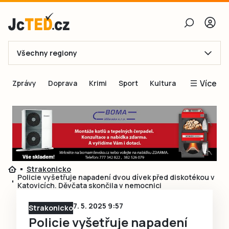
Všechny regiony
E-mail
Více
Zprávy
Doprava
Krimi
Sport
Kultura
Heslo
Blogy
Obnovit heslo
Inspirace
Čtenáři píší
Přihlásit se
Speciální přílohy
Strakonicko
Přihlásit se přes Facebook
Inzerce
Policie vyšetřuje napadení dvou dívek před diskotékou v
Katovicích. Děvčata skončila v nemocnici
Ještě nemám účet, chci se
Registrovat
7. 5. 2025 9:57
Strakonicko
Policie vyšetřuje napadení