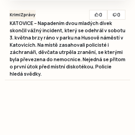
0
0
Krimi
Zprávy
KATOVICE – Napadením dvou mladých dívek
skončil vážný incident, který se odehrál v sobotu
3. května brzy ráno v parku na Husově náměstí v
Katovicích. Na místě zasahovali policisté i
záchranáři, děvčata utrpěla zranění, se kterými
byla převezena do nemocnice. Nejedná se přitom
o první útok před místní diskotékou. Policie
hledá svědky.