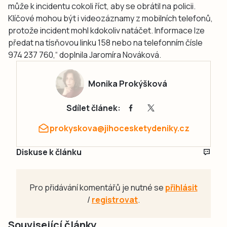
může k incidentu cokoli říct, aby se obrátil na policii.
Klíčové mohou být i videozáznamy z mobilních telefonů,
protože incident mohl kdokoliv natáčet. Informace lze
předat na tísňovou linku 158 nebo na telefonním čísle
974 237 760,“ doplnila Jaromíra Nováková.
Monika Prokýšková
Sdílet článek:
prokyskova@jihocesketydeniky.cz
Diskuse k článku
Pro přidávání komentářů je nutné se
přihlásit
/
registrovat
.
Související články