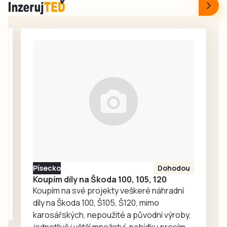
spolužačkou.
tradiční hudby
Vztah ke kraji pod
stále rezonuje
Novohradskými
téma jihočeské
horami Janu
stanice Českého
Hlaváčovou
rozhlasu, kde se
neopouští ani v
rozhodli zkrátit
seniorském věku.
dvouhodinový
A není sama. I
pořad věnovaný
takové příběhy
právě dechovkám
nabídlo setkání
na…
rodáků v Údolí při
22. ročníku
Údolských
slavností a…
Písecko
Dohodou
Koupím díly na Škoda 100, 105, 120
Koupím na své projekty veškeré náhradní
díly na Škoda 100, Š105, Š120, mimo
karosářských, nepoužité a původní výroby,