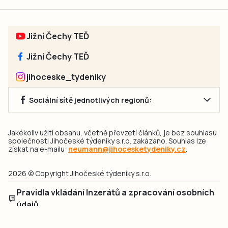
Jižní Čechy TEĎ
Jižní Čechy TEĎ
jihoceske_tydeniky
Sociální sítě jednotlivých regionů:
Jakékoliv užití obsahu, včetně převzetí článků, je bez souhlasu
společnosti Jihočeské týdeníky s.r.o. zakázáno. Souhlas lze
získat na e-mailu:
neumann@jihocesketydeniky.cz
.
2026 © Copyright Jihočeské týdeníky s.r.o.
Pravidla vkládání Inzerátů a zpracování osobních
údajů
Pravidla vkládání příspěvků