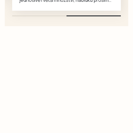
jednotlivě i větší množství, nabídku prosím
pouze na e-mail: svorpi@seznam.cz.