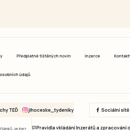
ny
Předplatné tištěných novin
Inzerce
Kontakt
osobních údajů
echy TEĎ
jihoceske_tydeniky
Sociální sít
Pravidla vkládání Inzerátů a zpracování
 článků, je bez