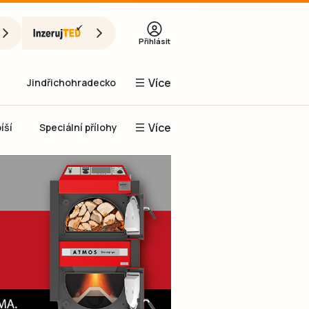
Přihlásit
Více
Jindřichohradecko
Více
íší
Speciální přílohy
Prachaticko
Inzerce
Obnovit heslo
řihlásit se
it se přes Facebook
čet, chci se
Registrovat