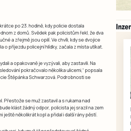
 krátce po 23. hodině, kdy policie dostala
jednom z domů. Svědek pak policistům řekl, že dva
učné a zřejmě jsou opilí. Ve chvíli, kdy se dvojice
o příjezdu policejní hlídky, začala z místa utíkat.
ydali a opakovaně je vyzývali, aby zastavili. Na
onásledování pokračovalo několika ulicemi,“ popsala
icie Štěpánka Schwarzová. Podrobnosti se
Milevsko
hl. Přestože se muž zastavil a s rukama nad
Zdarma / za odvoz
ude klást žádný odpor, policista jej srazil na zem
Daruji do dobrých
 ještě několikrát kopl a přidal i další rány pěstí.
rukou kotě
Daruji do dobrých rukou
kotě-kočka, odčervené,
 situaci, kdy muž již nepředstavoval žádné