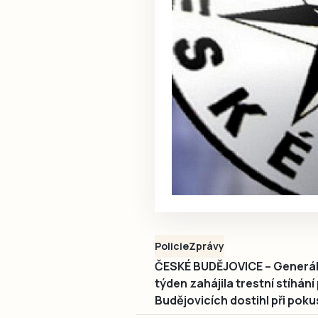
Policie
Zprávy
ČESKÉ BUDĚJOVICE – Generál
týden zahájila trestní stíhání
Budějovicích dostihl při pokus