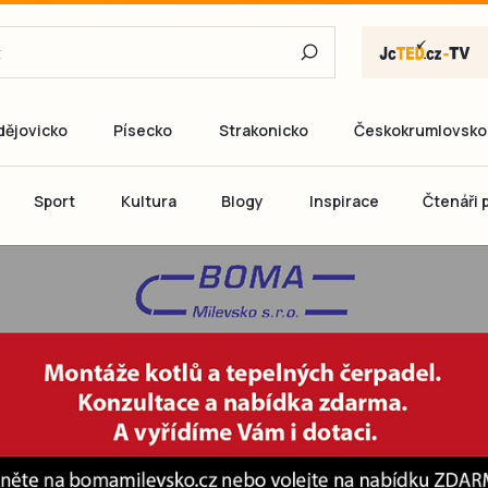
dějovicko
Písecko
Strakonicko
Českokrumlovsko
E-mail
Sport
Kultura
Blogy
Inspirace
Čtenáři p
Heslo
P
Přihlás
Ještě nemám ú