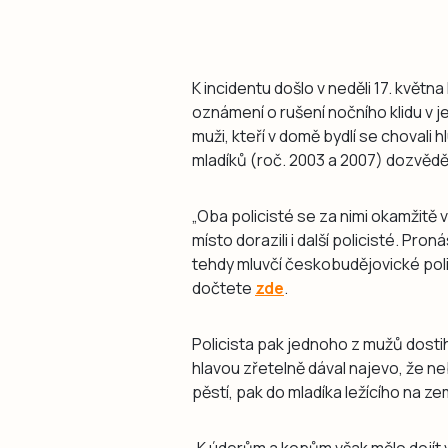
K incidentu došlo v neděli 17. května
oznámení o rušení nočního klidu v 
muži, kteří v domě bydlí se chovali hl
mladíků (roč. 2003 a 2007) dozvěděla 
„Oba policisté se za nimi okamžitě v
místo dorazili i další policisté. Pr
tehdy mluvčí českobudějovické pol
dočtete
zde
.
Policista pak jednoho z mužů dosti
hlavou zřetelně dával najevo, že neb
pěstí, pak do mladíka ležícího na zemi
„K úderům a kopům však mělo dojít v