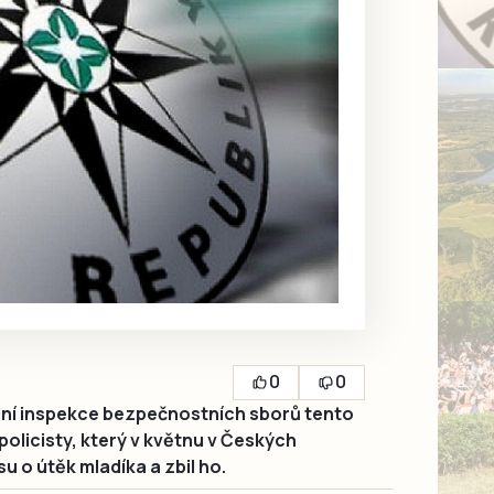
0
0
ní inspekce bezpečnostních sborů tento
 policisty, který v květnu v Českých
u o útěk mladíka a zbil ho.