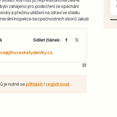
mazlivé, ihned k odběru.
í bylo zahájeno pro podezření ze spáchání
soby a přečinu ublížení na zdraví ve stádiu
enerální inspekce bezpečnostních sborů Jakub
á
Sdílet článek:
va@jihocesketydeniky.cz
ů je nutné se
přihlásit
/
registrovat
.