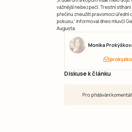
vážnější nebezpečí. Trestní stíhán
přečinu zneužití pravomoci úřední o
pokusu,“ informoval dnes mluvčí G
Augusta.
Monika Prokýškov
prokysko
Diskuse k článku
Pro přidávání komentář