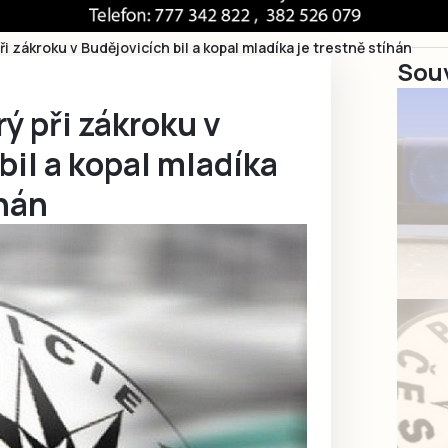
při zákroku v Budějovicích bil a kopal mladíka je trestně stíhán
Souv
rý při zákroku v
bil a kopal mladíka
íhán