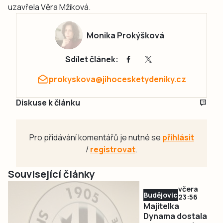
uzavřela Věra Mžiková.
Monika Prokýšková
Sdílet článek:
prokyskova@jihocesketydeniky.cz
Diskuse k článku
Pro přidávání komentářů je nutné se
přihlásit
/
registrovat
.
Související články
včera
Budějovicko
23:56
Majitelka
Dynama dostala