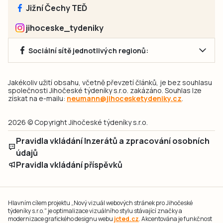
Jižní Čechy TEĎ
jihoceske_tydeniky
Sociální sítě jednotlivých regionů:
Jakékoliv užití obsahu, včetně převzetí článků, je bez souhlasu
společnosti Jihočeské týdeníky s.r.o. zakázáno. Souhlas lze
získat na e-mailu:
neumann@jihocesketydeniky.cz
.
2026 © Copyright Jihočeské týdeníky s.r.o.
Pravidla vkládání Inzerátů a zpracování osobních
údajů
Pravidla vkládání příspěvků
Hlavním cílem projektu „Nový vizuál webových stránek pro Jihočeské
týdeníky s.r.o." je optimalizace vizuálního stylu stávající značky a
modernizace grafického designu webu
jcted.cz
. Akcentována je funkčnost