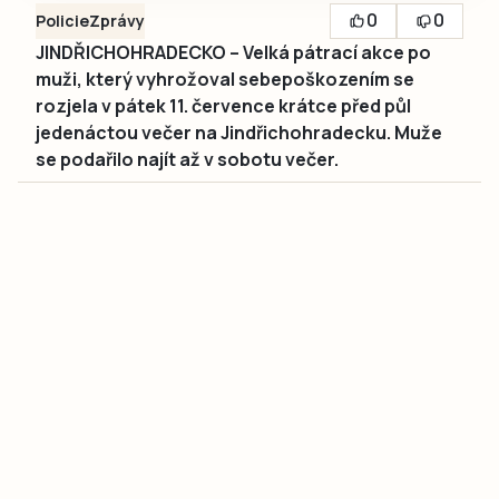
0
0
Policie
Zprávy
JINDŘICHOHRADECKO – Velká pátrací akce po
muži, který vyhrožoval sebepoškozením se
rozjela v pátek 11. července krátce před půl
jedenáctou večer na Jindřichohradecku. Muže
se podařilo najít až v sobotu večer.