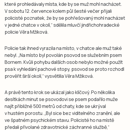
které prohledávaly místa, kde by se muž mohl nacházet.
V sobotu 12. července kolem půl šesté večer přijali
policisté poznatek, že by se pohřešovaný mohl nacházet
v jedné chatce v okolí,“ sdělila mluvčí jindřichohradecké
policie Věra Mžiková.
Policie tak ihned vyrazila na místo, v chatce ale muž také
nebyl. „Na místo byl povolán psovod se služebním psem
Bornem. Kvůli pohybu dalších osob nebylo možné použít
psa k vyhledání pachové stopy, psovod se proto rozhodl
prověřit širší okolí,“ vysvětlila Věra Mžiková.
A právě tento krok se ukázal jako klíčový. Po několika
desítkách minut se psovodovi se psem podařilo muže
najít přibližně 500 metrů od chaty, kde se ukrýval
v hustém porostu. „Byl sice bez viditelného zranění, ale
ve špatném psychickém stavu. Policisté ho na místě
předali přivolané zdravotnické záchranné službě,“