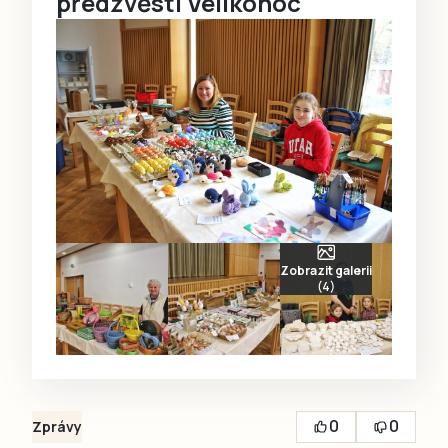
předzvěstí Velikonoc
Zobrazit galerii
(4)
0
0
Zprávy