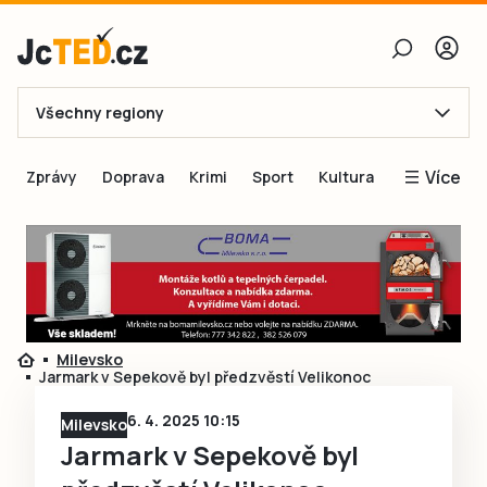
Všechny regiony
E-mail
Více
Zprávy
Doprava
Krimi
Sport
Kultura
Heslo
Blogy
Obnovit heslo
Inspirace
Čtenáři píší
Přihlásit se
Speciální přílohy
Milevsko
Přihlásit se přes Facebook
Inzerce
Jarmark v Sepekově byl předzvěstí Velikonoc
Ještě nemám účet, chci se
Registrovat
6. 4. 2025 10:15
Milevsko
Jarmark v Sepekově byl