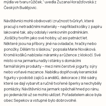
mýdla ve tvaru růžiček,“ uvedla Zuzana Horažďovská z
Českých Budějovic.
Návštěvníci mohli obdivovat i zručnost tvůrkyň, které
pracují s netradičními materiály – například košíky z papíru
lakované tak, aby odolaly i venkovním podmínkám.
„Košíčky tvořím jako své hobby, už asi patnáct let.
Některé jsou na příbory, jiné na ovladače, hračky nebo
ponožky. Dělám to s láskou,“ popsala Marie Nováková.
Kromě košíků nabízela i náramky a růžence z klokočí. Své
místo si na jarmarku našly i stánky s domácími
farmářskými produkty – mezi nimi čerstvé jogurty, sýry
nebo voňavé mazance. Nabídku doplňovaly keramické
figurky v podobě zajíců a andělů, dekorace z lité sádry,
které se dají vybarvit a ručně tvořené šperky a nechyběly
pomlázky. Návštěvníci na jarmark spěchali hned po ránu,
po jedenácté už se mohlo uklízet. Pořadatelem akce byla
obec Sepekov a vstupné bylo dobrovolné.