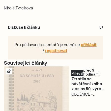
Nikola Tvrdíková
Diskuse k článku
Pro přidávání komentářů je nutné se
přihlásit
/
registrovat
.
Související články
před 5
Milevsko
hodinami
Ztratila se
návštěvní kniha
z oslav 50. výročí
filmu Na samotě
OBDĚNICE –
u lesa.
Nepříjemná
Pořadatelé prosí
událost
o její vrácení