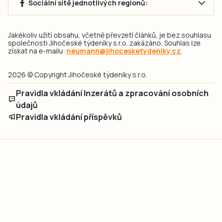
Sociální sítě jednotlivých regionů:
Jakékoliv užití obsahu, včetně převzetí článků, je bez souhlasu
společnosti Jihočeské týdeníky s.r.o. zakázáno. Souhlas lze
získat na e-mailu:
neumann@jihocesketydeniky.cz
.
2026 © Copyright Jihočeské týdeníky s.r.o.
Pravidla vkládání Inzerátů a zpracování osobních
údajů
Pravidla vkládání příspěvků
Hlavním cílem projektu „Nový vizuál webových stránek pro Jihočeské
týdeníky s.r.o." je optimalizace vizuálního stylu stávající značky a
modernizace grafického designu webu
jcted.cz
. Akcentována je funkčnost
uživatelského rozhraní webu, aby se stal moderním a přehledným zdrojem
důležitých a ověřených informací pro veřejnost. Projekt má zvýšit efektivitu a
zabezpečení poskytovaných služeb.
Projekt byl spolufinancován Evropskou unií z nástroje NextGenerationEU.