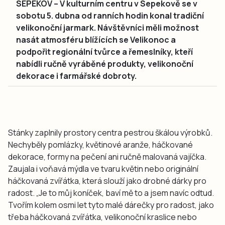
SEPEKOV – V kulturním centru v Sepekově se v
sobotu 5. dubna od ranních hodin konal tradiční
velikonoční jarmark. Návštěvníci měli možnost
nasát atmosféru blížících se Velikonoc a
podpořit regionální tvůrce a řemeslníky, kteří
nabídli ručně vyráběné produkty, velikonoční
dekorace i farmářské dobroty.
Stánky zaplnily prostory centra pestrou škálou výrobků.
Nechyběly pomlázky, květinové aranže, háčkované
dekorace, formy na pečení ani ručně malovaná vajíčka.
Zaujala i voňavá mýdla ve tvaru květin nebo originální
háčkovaná zvířátka, která slouží jako drobné dárky pro
radost. „Je to můj koníček, baví mě to a jsem navíc odtud.
Tvořím kolem osmi let tyto malé dárečky pro radost, jako
třeba háčkovaná zvířátka, velikonoční kraslice nebo