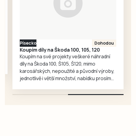
Ředitelka odboru
komunikace Nela
Friebová
odpověděla.
Písecko
Dohodou
Koupím díly na Škoda 100, 105, 120
Koupím na své projekty veškeré náhradní
díly na Škoda 100, Š105, Š120, mimo
karosářských, nepoužité a původní výroby,
jednotlivě i větší množství, nabídku prosím
pouze na e-mail: svorpi@seznam.cz.