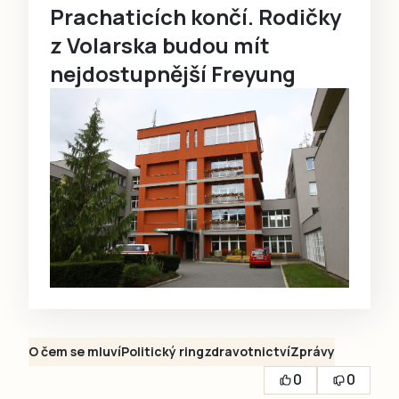
Prachaticích končí. Rodičky
z Volarska budou mít
nejdostupnější Freyung
O čem se mluví
Politický ring
zdravotnictví
Zprávy
0
0