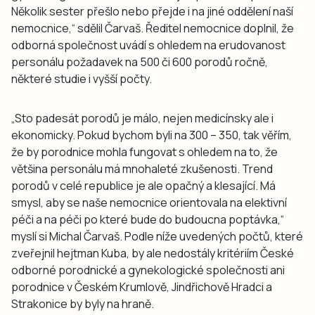
Několik sester přešlo nebo přejde i na jiné oddělení naší
nemocnice,“ sdělil Čarvaš. Ředitel nemocnice doplnil, že
odborná společnost uvádí s ohledem na erudovanost
personálu požadavek na 500 či 600 porodů ročně,
některé studie i vyšší počty.
„Sto padesát porodů je málo, nejen medicínsky ale i
ekonomicky. Pokud bychom byli na 300 – 350, tak věřím,
že by porodnice mohla fungovat s ohledem na to, že
většina personálu má mnohaleté zkušenosti. Trend
porodů v celé republice je ale opačný a klesající. Má
smysl, aby se naše nemocnice orientovala na elektivní
péči a na péči po které bude do budoucna poptávka,“
myslí si Michal Čarvaš. Podle níže uvedených počtů, které
zveřejnil hejtman Kuba, by ale nedostály kritériím České
odborné porodnické a gynekologické společnosti ani
porodnice v Českém Krumlově, Jindřichově Hradci a
Strakonice by byly na hraně.