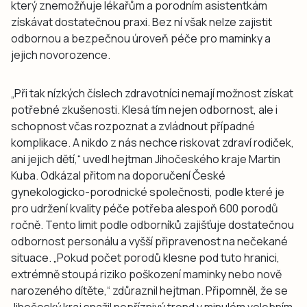
který znemožňuje lékařům a porodním asistentkám
získávat dostatečnou praxi. Bez ní však nelze zajistit
odbornou a bezpečnou úroveň péče pro maminky a
jejich novorozence.
„Při tak nízkých číslech zdravotníci nemají možnost získat
potřebné zkušenosti. Klesá tím nejen odbornost, ale i
schopnost včas rozpoznat a zvládnout případné
komplikace. A nikdo z nás nechce riskovat zdraví rodiček,
ani jejich dětí,“ uvedl hejtman Jihočeského kraje Martin
Kuba. Odkázal přitom na doporučení České
gynekologicko-porodnické společnosti, podle které je
pro udržení kvality péče potřeba alespoň 600 porodů
ročně. Tento limit podle odborníků zajišťuje dostatečnou
odbornost personálu a vyšší připravenost na nečekané
situace. „Pokud počet porodů klesne pod tuto hranici,
extrémně stoupá riziko poškození maminky nebo nově
narozeného dítěte,“ zdůraznil hejtman. Připomněl, že se
Jihočeský kraj snažil nepříznivý trend v minulém volebním