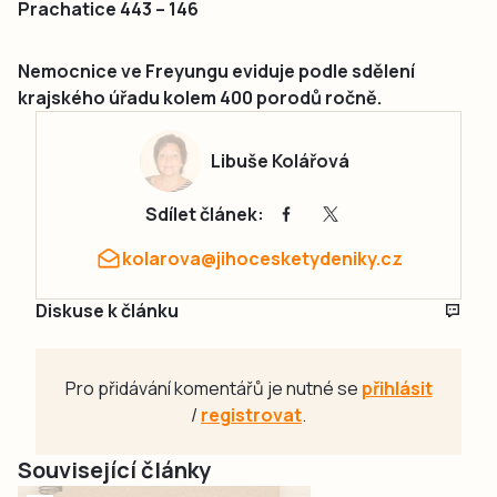
Prachatice 443 – 146
Nemocnice ve Freyungu eviduje podle sdělení
krajského úřadu kolem 400 porodů ročně.
Libuše Kolářová
Sdílet článek:
kolarova@jihocesketydeniky.cz
Diskuse k článku
Pro přidávání komentářů je nutné se
přihlásit
/
registrovat
.
Související články