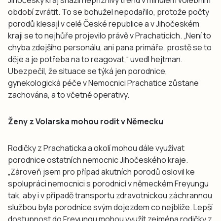
období zvrátit. To se bohužel nepodařilo, protože počty
porodů klesají v celé České republice a v Jihočeském
kraji se to nejhůře projevilo právě v Prachaticích. „Není to
chyba zdejšího personálu, ani pana primáře, prostě se to
děje a je potřeba na to reagovat,“ uvedl hejtman.
Ubezpečil, že situace se týká jen porodnice,
gynekologická péče v Nemocnici Prachatice zůstane
zachována, a to včetně operativy.
Ženy z Volarska mohou rodit v Německu
Rodičky z Prachaticka a okolí mohou dále využívat
porodnice ostatních nemocnic Jihočeského kraje.
„Zároveň jsem pro případ akutních porodů oslovil ke
spolupráci nemocnici s porodnicí v německém Freyungu
tak, aby i v případě transportu zdravotnickou záchrannou
službou byla porodnice svým dojezdem co nejblíže. Lepší
dostupnost do Freyungu mohou využít zejména rodičky z