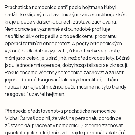
Prachatická nemocnice patří podle hejtmana Kuby i
nadále ke klíčovým zdravotnickým zařízením Jihočeského
kraje a péče v dalších oborech zůstává zachována.
Nemocnice se významně a dlouhodobě profiluje
například díky ortopedii a ortopedickému programu
operací totálních endoprotéz. A počty ortopedických
výkonů hodlá dál navyšovat. „Zdravotnictví se prostě
mění jako celek, je úplně jiné, než před dvaceti lety. Běžné
jsou jednodenní operace, doby hospitalizací se zkracují.
Pokud chceme všechny nemocnice zachovat a zajistit
jejich odborné fungování tak, abychom Jihočechům
nabízeli tu nejlepší možnou péči, musíme na tyto trendy
reagovat,“ uzavřel hejtman.
Předseda představenstva prachatické nemocnice
Michal Čarvaš doplnil, že většina personálu porodnice
zůstane dál pracovat v nemocnici. „Chceme zachovat
gynekologické oddělení a zde najde personál uplatnění.