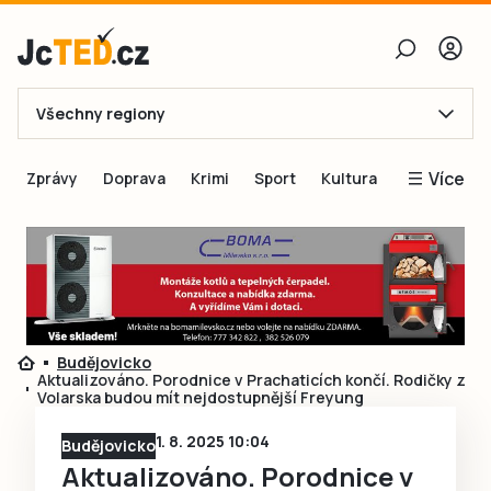
Všechny regiony
E-mail
Více
Zprávy
Doprava
Krimi
Sport
Kultura
Heslo
Blogy
Obnovit heslo
Inspirace
Čtenáři píší
Přihlásit se
Speciální přílohy
Budějovicko
Přihlásit se přes Facebook
Inzerce
Aktualizováno. Porodnice v Prachaticích končí. Rodičky z
Volarska budou mít nejdostupnější Freyung
Ještě nemám účet, chci se
Registrovat
1. 8. 2025 10:04
Budějovicko
Aktualizováno. Porodnice v