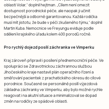
oblasti Volar,“ doplnil hejtman. „Cílem není omezit
dostupnost porodnické péče, ale naopak ji učinit
bezpečnější a odborně garantovanou. Každá rodička
musí mít jistotu, že bude v péči zkušeného týmu,“ doplnil
Martin Kuba. Nemocnice ve Freyungu eviduje podle
sdělení krajského úřadu kolem 400 porodů ročně.
Pro rychlý dojezd posílí záchranka ve Vimperku
Kraj zároveň připravil i posílení přednemocniční péče. Ve
spolupráci se Zdravotnickou záchrannou službou
Jihočeského kraje nastavil plán operačního řízení a
směřování pacientek z prachatického okresu do cílové
porodnice. Současně se personálně posílí výjezdová
základna záchranky ve Vimperku, aby bylo možné rychle
reagovat i na akutní situace a minimalizoval se dopad
změn na rodičky ze spádové oblasti.