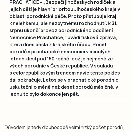
PRACHATICE – „Bezpečí jihočeských rodiček a
jejich dětí je hlavní prioritou Jihočeského kraje v
oblasti porodnické péče. Proto přistupuje kraj
k nelehkému, ale nezbytnému rozhodnutí: k 31.
srpnu ukončí provoz porodnického oddělení
Nemocnice Prachatice,“ uvádí tisková zpráva,
která dnes přišla z krajského úřadu. Počet
porodů v prachatické nemocnici v minulých
letech klesl pod 150 ročně, což je nejméně ze
všech porodnic v České republice. V souladu
s celorepublikovým trendem navíc tento pokles
dál pokračuje. Letos se v prachatické porodnici
uskutečnilo méně než deset porodů měsíčně, v
lednu to bylo dokonce jen pět.
Důvodem je tedy dlouhodobě velmi nízký počet porodů,