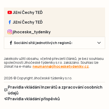
Jižní Čechy TEĎ
Jižní Čechy TEĎ
jihoceske_tydeniky
Sociální sítě jednotlivých regionů:
Jakékoliv užití obsahu, včetně převzetí článků, je bez souhlasu
společnosti Jihočeské týdeníky s.r.o. zakázáno. Souhlas lze
získat na e-mailu:
neumann@jihocesketydeniky.cz
.
2026 © Copyright Jihočeské týdeníky s.r.o.
Pravidla vkládání Inzerátů a zpracování osobních
údajů
Pravidla vkládání příspěvků