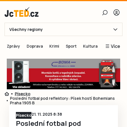
Všechny regiony
E-mail
Více
Zprávy
Doprava
Krimi
Sport
Kultura
Heslo
Blogy
Obnovit heslo
Inspirace
Čtenáři píší
Přihlásit se
Speciální přílohy
Písecko
Přihlásit se přes Facebook
Inzerce
Poslední fotbal pod reflektory: Písek hostí Bohemians
Praha 1905 B
Ještě nemám účet, chci se
Registrovat
21. 11. 2025 8:38
Písecko
Poslední fotbal pod