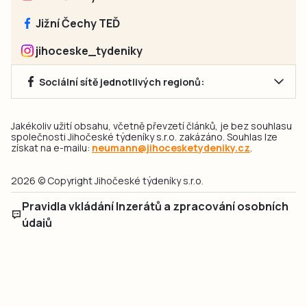
Jižní Čechy TEĎ
jihoceske_tydeniky
Sociální sítě jednotlivých regionů:
Jakékoliv užití obsahu, včetně převzetí článků, je bez souhlasu
společnosti Jihočeské týdeníky s.r.o. zakázáno. Souhlas lze
získat na e-mailu:
neumann@jihocesketydeniky.cz
.
2026 © Copyright Jihočeské týdeníky s.r.o.
Pravidla vkládání Inzerátů a zpracování osobních
údajů
Pravidla vkládání příspěvků
Hlavním cílem projektu „Nový vizuál webových stránek pro Jihočeské
týdeníky s.r.o." je optimalizace vizuálního stylu stávající značky a