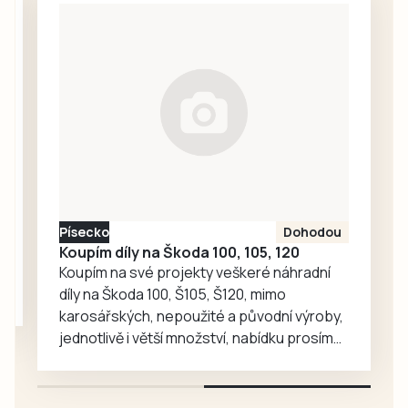
pojede cyklistický
triatlonisty světa,
závod Galaxy
tak stovky
CykloŠvec
amatérů a
kritérium Hradiště
sportovních
2026. Příprava…
nadšenců v rámci
závodu XTERRA
Czech 2026. Vše
vypukne v pátek 7.
srpna na Velkém
náměstí v
Písecko
Dohodou
Prachaticích.
Koupím díly na Škoda 100, 105, 120
Koupím na své projekty veškeré náhradní
díly na Škoda 100, Š105, Š120, mimo
karosářských, nepoužité a původní výroby,
jednotlivě i větší množství, nabídku prosím
pouze na e-mail: svorpi@seznam.cz.