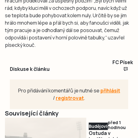
hráčům poděkovali za úspěšný podzim: „Byl bych velmi
rád, kdyby kluci měli v ochozech podporu, navíc když už
se teplota bude pohybovat kolem nuly. Určitě by se jim
hrálo mnohem lépe a přál bych si, aby fanoušci viděli, jak
tým pracuje a je odhodlaný dál se posouvat, čemuž
odpovídá i postavení v horní polovině tabulky,“ uzavřel
písecký kouč.
FC Písek
Diskuse k článku
Pro přidávání komentářů je nutné se
přihlásit
/
registrovat
.
Související články
před 1
Budějovicko
hodinou
Ostuda v