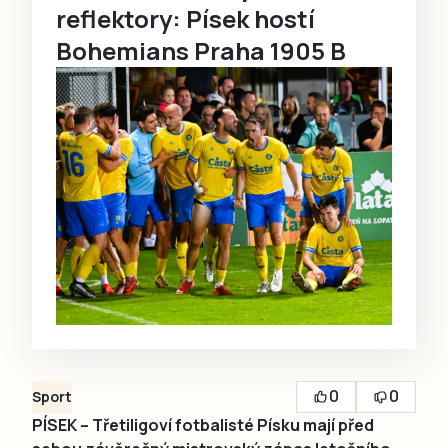
reflektory: Písek hostí
Bohemians Praha 1905 B
0
0
Sport
PÍSEK – Třetiligoví fotbalisté Písku mají před