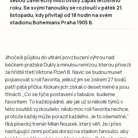
sebou závěrečný mistrovský zápas letošního
roku. Se svými fanoušky se rozloučí v pátek 21.
listopadu, kdy přivítají od 18 hodin na svém
stadionu Bohemians Praha 1905 B.
Jihočeši půjdou do utkání povzbuzení výhrou nad
béčkem pražské Dukly a minulou remízou, kterou přivezli
ze hřiště třetí Viktorie Plzeň B. Navíc se budou muset
popasovat s rolí favorita, jelikož jim se ziskem 27 bodů
patří pátá příčka. Klokani jich získali o deset méně a jsou
třináctí. „Co se týče postavení v tabulce, budeme
favoritem. To každopádně, ale jak už si několik týmů v
této soutěži vyzkoušelo, nikdo moc roli favorita nechce,
protože každý může porazit každého. Je to ošemetné,“
říká písecký trenér Milan Nousek, který věří, že i přes
nastupující zimní počasí dorazí na stadion fanoušci, aby