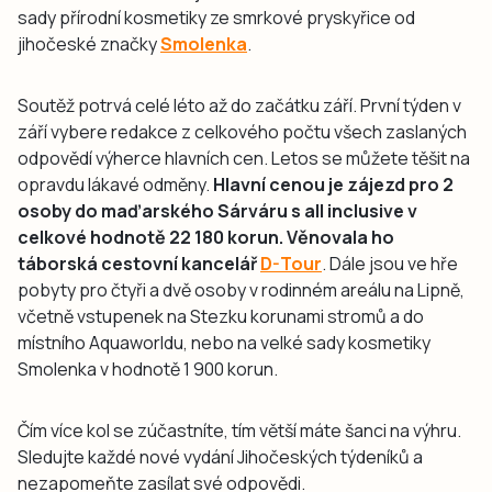
sady přírodní kosmetiky ze smrkové pryskyřice od
jihočeské značky
Smolenka
.
Soutěž potrvá celé léto až do začátku září. První týden v
září vybere redakce z celkového počtu všech zaslaných
odpovědí výherce hlavních cen. Letos se můžete těšit na
opravdu lákavé odměny.
Hlavní cenou je zájezd pro 2
osoby do maďarského Sárváru s all inclusive v
celkové hodnotě 22 180 korun. Věnovala ho
táborská cestovní kancelář
D-Tour
. Dále jsou ve hře
pobyty pro čtyři a dvě osoby v rodinném areálu na Lipně,
včetně vstupenek na Stezku korunami stromů a do
místního Aquaworldu, nebo na velké sady kosmetiky
Smolenka v hodnotě 1 900 korun.
Čím více kol se zúčastníte, tím větší máte šanci na výhru.
Sledujte každé nové vydání Jihočeských týdeníků a
nezapomeňte zasílat své odpovědi.