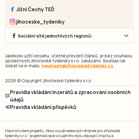
Jižní Čechy TEĎ
jihoceske_tydeniky
Sociální sítě jednotlivých regionů:
Jakékoliv užití obsahu, včetně převzetí článků, je bez souhlasu
společnosti Jihočeské týdeníky s.r.o. zakázáno. Souhlas lze
získat na e-mailu:
neumann@jihocesketydeniky.cz
.
2026 © Copyright Jihočeské týdeníky s.r.o.
Pravidla vkládání Inzerátů a zpracování osobních
údajů
Pravidla vkládání příspěvků
Hlavním cílem projektu „Nový vizuál webových stránek pro Jihočeské
týdeníky s.r.o." je optimalizace vizuálního stylu stávající značky a