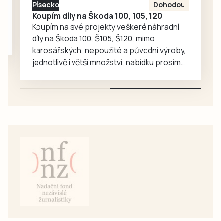
Písecko
Dohodou
Koupím díly na Škoda 100, 105, 120
Koupím na své projekty veškeré náhradní
díly na Škoda 100, Š105, Š120, mimo
karosářských, nepoužité a původní výroby,
jednotlivě i větší množství, nabídku prosím
pouze na e-mail: svorpi@seznam.cz.