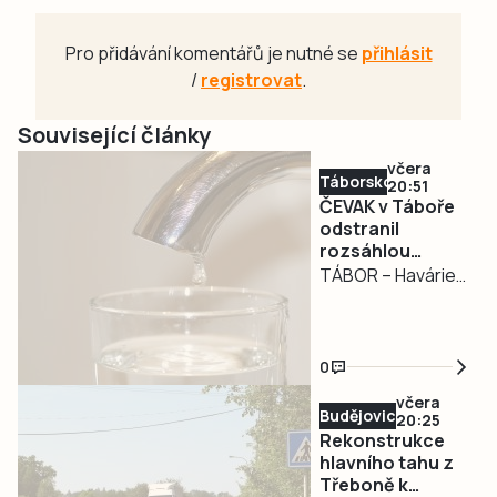
Pro přidávání komentářů je nutné se
přihlásit
/
registrovat
.
Související články
včera
Táborsko
20:51
ČEVAK v Táboře
odstranil
rozsáhlou
havárii a v půl
TÁBOR – Havárie
osmé spustil
vodovodu, po
vodu
které se dnes
odpoledne ocitla
0
bez vody zhruba
včera
třetina města v
Budějovicko
20:25
severní části
Rekonstrukce
Tábora, je
hlavního tahu z
Třeboně k
vyřešena. Jak nyní