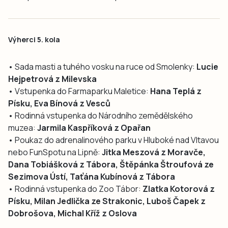
Výherci 5. kola
• Sada masti a tuhého vosku na ruce od Smolenky:
Lucie
Hejpetrová z Milevska
• Vstupenka do Farmaparku Maletice:
Hana Teplá z
Písku, Eva Bínová z Vesců
• Rodinná vstupenka do Národního zemědělského
muzea:
Jarmila Kaspříková z Opařan
• Poukaz do adrenalinového parku v Hluboké nad Vltavou
nebo FunSpotu na Lipně:
Jitka Meszová z Moravče,
Dana Tobiášková z Tábora, Štěpánka Štroufová ze
Sezimova Ústí, Taťána Kubínová z Tábora
• Rodinná vstupenka do Zoo Tábor:
Zlatka Kotorová z
Písku, Milan Jedlička ze Strakonic, Luboš Čapek z
Dobrošova, Michal Kříž z Oslova