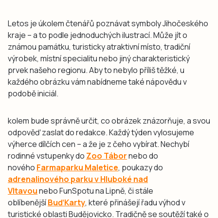
Letos je úkolem čtenářů poznávat symboly Jihočeského
kraje – a to podle jednoduchých ilustrací. Může jít o
známou památku, turisticky atraktivní místo, tradiční
výrobek, místní specialitu nebo jiný charakteristický
prvek našeho regionu. Aby to nebylo příliš těžké, u
každého obrázku vám nabídneme také nápovědu v
podobě iniciál.
kolem bude správně určit, co obrázek znázorňuje, a svou
odpověď zaslat do redakce. Každý týden vylosujeme
výherce dílčích cen – a že je z čeho vybírat. Nechybí
rodinné vstupenky do
Zoo Tábor
nebo do
nového
Farmaparku Maletice
, poukazy do
adrenalinového parku v Hluboké nad
Vltavou
nebo FunSpotu na Lipně, či stále
oblíbenější
BuďKarty
, které přinášejí řadu výhod v
turistické oblasti Budějovicko. Tradičně se soutěží také o