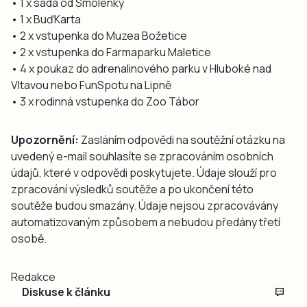
• 1 x sada od Smolenky
• 1 x BuďKarta
• 2 x vstupenka do Muzea Božetice
• 2 x vstupenka do Farmaparku Maletice
• 4 x poukaz do adrenalinového parku v Hluboké nad
Vltavou nebo FunSpotu na Lipně
• 3 x rodinná vstupenka do Zoo Tábor
Upozornění:
Zasláním odpovědi na soutěžní otázku na
uvedený e-mail souhlasíte se zpracováním osobních
údajů, které v odpovědi poskytujete. Údaje slouží pro
zpracování výsledků soutěže a po ukončení této
soutěže budou smazány. Údaje nejsou zpracovávány
automatizovaným způsobem a nebudou předány třetí
osobě.
Redakce
Diskuse k článku