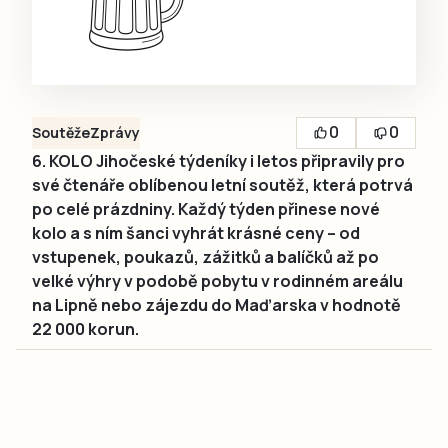
0
0
Soutěže
Zprávy
6. KOLO Jihočeské týdeníky i letos připravily pro
své čtenáře oblíbenou letní soutěž, která potrvá
po celé prázdniny. Každý týden přinese nové
kolo a s ním šanci vyhrát krásné ceny – od
vstupenek, poukazů, zážitků a balíčků až po
velké výhry v podobě pobytu v rodinném areálu
na Lipně nebo zájezdu do Maďarska v hodnotě
22 000 korun.