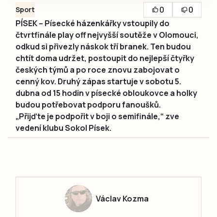
0
0
Sport
PÍSEK – Písecké házenkářky vstoupily do
čtvrtfinále play off nejvyšší soutěže v Olomouci,
odkud si přivezly náskok tří branek. Ten budou
chtít doma udržet, postoupit do nejlepší čtyřky
českých týmů a po roce znovu zabojovat o
cenný kov. Druhý zápas startuje v sobotu 5.
dubna od 15 hodin v písecké obloukovce a holky
budou potřebovat podporu fanoušků.
„Přijďte je podpořit v boji o semifinále,“ zve
vedení klubu Sokol Písek.
Václav Kozma