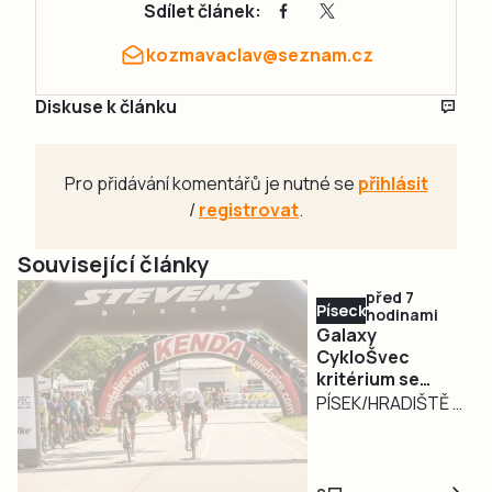
Sdílet článek:
kozmavaclav@seznam.cz
Diskuse k článku
Pro přidávání komentářů je nutné se
přihlásit
/
registrovat
.
Související články
před 7
Písecko
hodinami
Galaxy
CykloŠvec
kritérium se
vrací na Hradiště
PÍSEK/HRADIŠTĚ –
Motokárový areál
na Hradišti v Písku
bude v neděli 9.