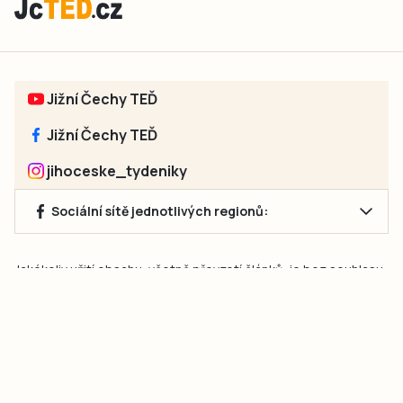
Jižní Čechy TEĎ
Jižní Čechy TEĎ
jihoceske_tydeniky
Sociální sítě jednotlivých regionů:
Jakékoliv užití obsahu, včetně převzetí článků, je bez souhlasu
společnosti Jihočeské týdeníky s.r.o. zakázáno. Souhlas lze
získat na e-mailu:
neumann@jihocesketydeniky.cz
.
2026 © Copyright Jihočeské týdeníky s.r.o.
Pravidla vkládání Inzerátů a zpracování osobních
údajů