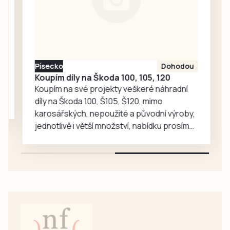
Božeticích a Vládi
Fořta a Tomáše
Měcháčka v…
Písecko
Dohodou
Koupím díly na Škoda 100, 105, 120
Koupím na své projekty veškeré náhradní
díly na Škoda 100, Š105, Š120, mimo
karosářských, nepoužité a původní výroby,
jednotlivě i větší množství, nabídku prosím
pouze na e-mail: svorpi@seznam.cz.