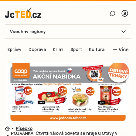
Všechny regiony
E-mail
Více
Zprávy
Doprava
Krimi
Sport
Kultura
Heslo
Blogy
Obnovit heslo
Inspirace
Čtenáři píší
Přihlásit se
Speciální přílohy
Přihlásit se přes Facebook
Inzerce
Ještě nemám účet, chci se
Registrovat
Písecko
POZVÁNKA: Čtvrtfinálová odveta se hraje u Otavy v