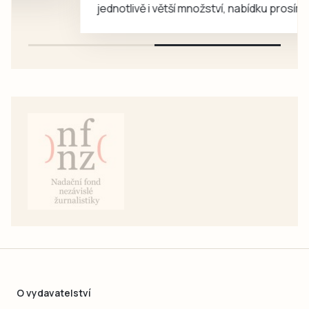
jednotlivě i větší množství, nabídku prosím
pouze na e-mail: svorpi@seznam.cz.
O vydavatelství