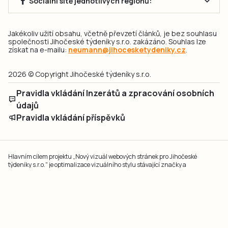
Sociální sítě jednotlivých regionů:
Jakékoliv užití obsahu, včetně převzetí článků, je bez souhlasu
společnosti Jihočeské týdeníky s.r.o. zakázáno. Souhlas lze
získat na e-mailu:
neumann@jihocesketydeniky.cz
.
2026 © Copyright Jihočeské týdeníky s.r.o.
Pravidla vkládání Inzerátů a zpracování osobních
údajů
Pravidla vkládání příspěvků
Hlavním cílem projektu „Nový vizuál webových stránek pro Jihočeské
týdeníky s.r.o." je optimalizace vizuálního stylu stávající značky a
modernizace grafického designu webu
jcted.cz
. Akcentována je funkčnost
uživatelského rozhraní webu, aby se stal moderním a přehledným zdrojem
důležitých a ověřených informací pro veřejnost. Projekt má zvýšit efektivitu a
zabezpečení poskytovaných služeb.
Projekt byl spolufinancován Evropskou unií z nástroje NextGenerationEU.