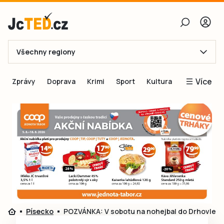
Všechny regiony
E-mail
Více
Zprávy
Doprava
Krimi
Sport
Kultura
Heslo
Blogy
Obnovit heslo
Inspirace
Čtenáři píší
Přihlásit se
Speciální přílohy
Přihlásit se přes Facebook
Inzerce
Ještě nemám účet, chci se
Registrovat
Písecko
POZVÁNKA: V sobotu na nohejbal do Drhovle