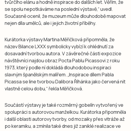
tvůrčího elánu a hodně inspirace do dalších let. Věřím, že
se spolu nepotkáváme na poslední výstavě,“ uvedl.
Současně ocenil, že muzeum může dlouhodobě mapovat
nejen díla umělců, ale i jejich životní příběhy.
Kurátorka výstavy Martina Měřičková připomněla, že
název Bilance LXXX symbolicky vybízí k ohlédnutí za
dosavadní tvorbou autora. V závěrečné části expozice
návštěvníci najdou obraz Pocta Pablu Picassovi z roku
1973, který podle ní dokládá dlouhodobou inspiraci
slavným španělským malířem. „Inspirace dílem Pabla
Picassa se line tvorbou Dalibora Říhánka jako červená nit
vlastně celou dobu,“ řekla Měřičková.
Součástí výstavy je také rozměrný gobelín vytvořený ve
spolupráci s autorovou manželkou. Kurátorka připomněla
i další oblasti autorovy tvorby, od mozaiky přes vitráže až
po keramiku, a zmínila také dnes již zaniklé realizace ve