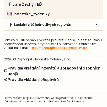
Jižní Čechy TEĎ
jihoceske_tydeniky
Sociální sítě jednotlivých regionů:
Jakékoliv užití obsahu, včetně převzetí článků, je bez souhlasu
společnosti Jihočeské týdeníky s.r.o. zakázáno. Souhlas lze
získat na e-mailu:
neumann@jihocesketydeniky.cz
.
2026 © Copyright Jihočeské týdeníky s.r.o.
Pravidla vkládání Inzerátů a zpracování osobních
údajů
Pravidla vkládání příspěvků
Hlavním cílem projektu „Nový vizuál webových stránek pro Jihočeské
týdeníky s.r.o." je optimalizace vizuálního stylu stávající značky a
modernizace grafického designu webu
jcted.cz
. Akcentována je funkčnost