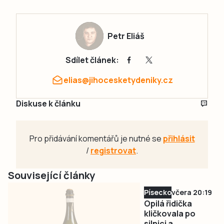
Petr Eliáš
Sdílet článek:
elias@jihocesketydeniky.cz
Diskuse k článku
Pro přidávání komentářů je nutné se
přihlásit
/
registrovat
.
Související články
Písecko
včera 20:19
Opilá řidička
kličkovala po
silnici a