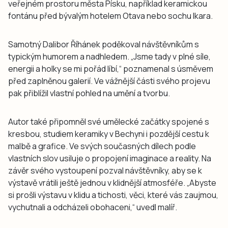
veřejném prostoru města Písku, například keramickou
fontánu před bývalým hotelem Otava nebo sochu Ikara.
Samotný Dalibor Říhánek poděkoval návštěvníkům s
typickým humorem a nadhledem. „Jsme tady v plné síle,
energii a holky se mi pořád líbí,“ poznamenal s úsměvem
před zaplněnou galerií. Ve vážnější části svého projevu
pak přiblížil vlastní pohled na umění a tvorbu.
Autor také připomněl své umělecké začátky spojené s
kresbou, studiem keramiky v Bechyni i pozdější cestu k
malbě a grafice. Ve svých současných dílech podle
vlastních slov usiluje o propojení imaginace a reality. Na
závěr svého vystoupení pozval návštěvníky, aby se k
výstavě vrátili ještě jednou v klidnější atmosféře. „Abyste
si prošli výstavu v klidu a tichosti, věci, které vás zaujmou,
vychutnali a odcházeli obohaceni,“ uvedl malíř.