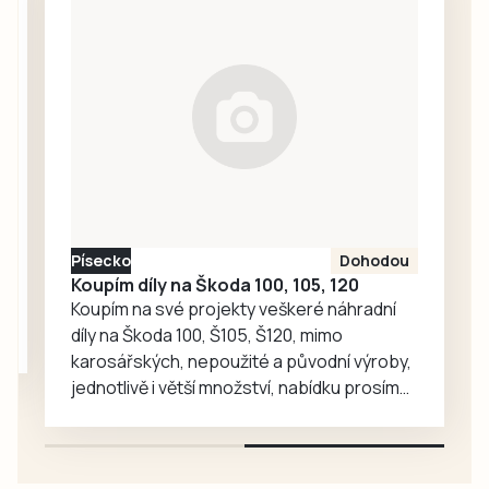
medvědích přátel
odpočinek i
Joeyho a
společné aktivity.
Chandlera má v
táborské
zoologické
zahradě velký
ohlas. Zájem o
medvědy baribaly
vzrostl. Zoo se
proto rozhodla, že
Písecko
Dohodou
je zájemcům
Koupím díly na Škoda 100, 105, 120
představí
Koupím na své projekty veškeré náhradní
mnohem…
díly na Škoda 100, Š105, Š120, mimo
karosářských, nepoužité a původní výroby,
jednotlivě i větší množství, nabídku prosím
pouze na e-mail: svorpi@seznam.cz.