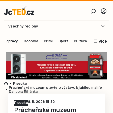
Všechny regiony
E-mail
Více
Zprávy
Doprava
Krimi
Sport
Kultura
Heslo
Blogy
Obnovit heslo
Inspirace
Čtenáři píší
Přihlásit se
Speciální přílohy
Písecko
Přihlásit se přes Facebook
Inzerce
Prácheňské muzeum otevřelo výstavu k jubileu malíře
Dalibora Říhánka
Ještě nemám účet, chci se
Registrovat
8. 5. 2026 15:50
Písecko
Prácheňské muzeum