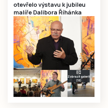
otevřelo výstavu k jubileu
malíře Dalibora Říhánka
Zobrazit galerii
(18)