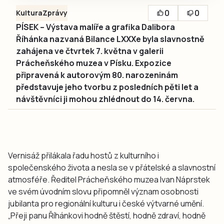
0
0
Kultura
Zprávy
PÍSEK – Výstava malíře a grafika Dalibora
Říhánka nazvaná Bilance LXXXe byla slavnostně
zahájena ve čtvrtek 7. května v galerii
Prácheňského muzea v Písku. Expozice
připravená k autorovým 80. narozeninám
představuje jeho tvorbu z posledních pěti let a
návštěvníci ji mohou zhlédnout do 14. června.
Vernisáž přilákala řadu hostů z kulturního i
společenského života a nesla se v přátelské a slavnostní
atmosféře. Ředitel Prácheňského muzea Ivan Náprstek
ve svém úvodním slovu připomněl význam osobnosti
jubilanta pro regionální kulturu i české výtvarné umění.
„Přeji panu Říhánkovi hodně štěstí, hodně zdraví, hodně