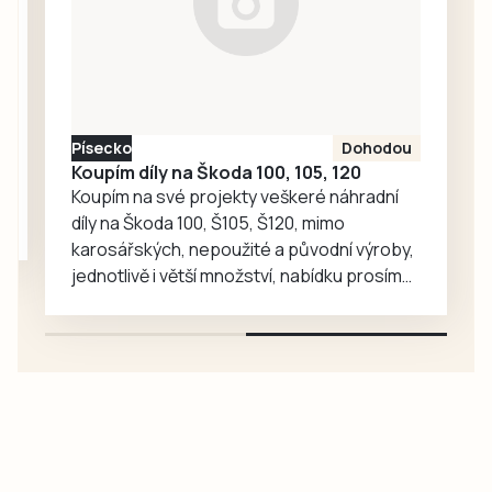
hospodaření a
večer znovu
inovace v oblasti
spuštěna.
potravinářské
výroby.
Písecko
Dohodou
Koupím díly na Škoda 100, 105, 120
Koupím na své projekty veškeré náhradní
díly na Škoda 100, Š105, Š120, mimo
karosářských, nepoužité a původní výroby,
jednotlivě i větší množství, nabídku prosím
pouze na e-mail: svorpi@seznam.cz.