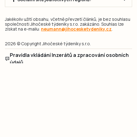
Jakékoliv užití obsahu, včetně převzetí článků, je bez souhlasu
společnosti Jihočeské týdeníky s.r.o. zakázáno. Souhlas lze
získat na e-mailu:
neumann@jihocesketydeniky.cz
.
2026 © Copyright Jihočeské týdeníky s.r.o.
Pravidla vkládání Inzerátů a zpracování osobních
údajů
Pravidla vkládání příspěvků
Hlavním cílem projektu „Nový vizuál webových stránek pro Jihočeské
týdeníky s.r.o." je optimalizace vizuálního stylu stávající značky a
modernizace grafického designu webu
jcted.cz
. Akcentována je funkčnost
uživatelského rozhraní webu, aby se stal moderním a přehledným zdrojem
důležitých a ověřených informací pro veřejnost. Projekt má zvýšit efektivitu a
zabezpečení poskytovaných služeb.
Projekt byl spolufinancován Evropskou unií z nástroje NextGenerationEU.