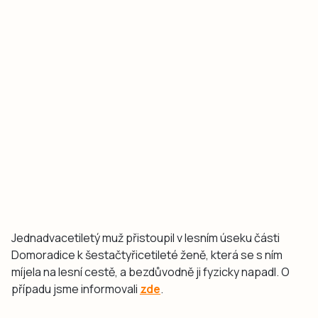
Jednadvacetiletý muž přistoupil v lesním úseku části
Domoradice k šestačtyřicetileté ženě, která se s ním
míjela na lesní cestě, a bezdůvodně ji fyzicky napadl. O
případu jsme informovali
zde
.