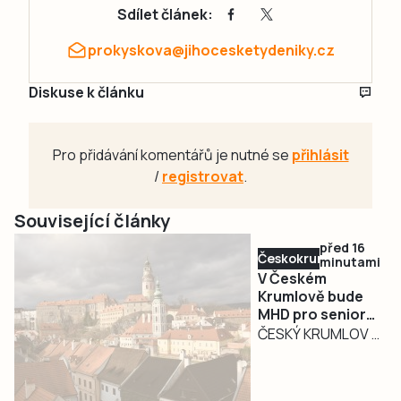
Sdílet článek:
prokyskova@jihocesketydeniky.cz
Diskuse k článku
Pro přidávání komentářů je nutné se
přihlásit
/
registrovat
.
Související články
před 16
Českokrumlovsko
minutami
V Českém
Krumlově bude
MHD pro seniory
nad 70 let znovu
ČESKÝ KRUMLOV –
zdarma
Od začátku
července je
městská