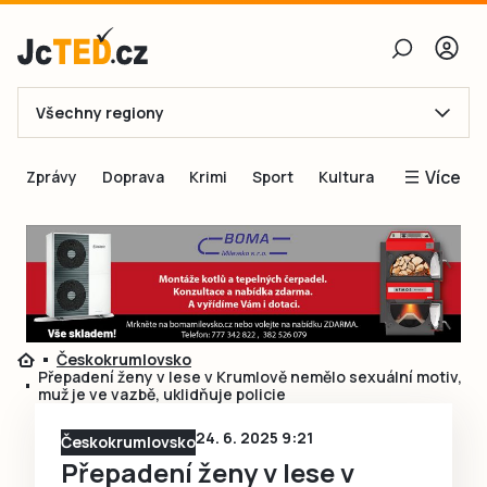
Všechny regiony
E-mail
Více
Zprávy
Doprava
Krimi
Sport
Kultura
Heslo
Blogy
Obnovit heslo
Inspirace
Čtenáři píší
Přihlásit se
Speciální přílohy
Českokrumlovsko
Přihlásit se přes Facebook
Inzerce
Přepadení ženy v lese v Krumlově nemělo sexuální motiv,
muž je ve vazbě, uklidňuje policie
Ještě nemám účet, chci se
Registrovat
24. 6. 2025 9:21
Českokrumlovsko
Přepadení ženy v lese v