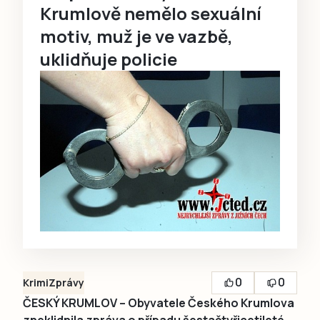
Krumlově nemělo sexuální
motiv, muž je ve vazbě,
uklidňuje policie
0
0
Krimi
Zprávy
ČESKÝ KRUMLOV – Obyvatele Českého Krumlova
zneklidnila zpráva o případu šestačtyřicetileté