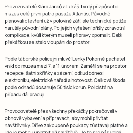
Provozovatelé Klára Janků a Lukáš Tvrdý přizpůsobili
muzeu celé první patro pasáže Atlantis. Původně
plánovali otevření už v polovině září, ale technické potíže
narušily původní plány. Po jejich vyřešení přišly zdravotní
komplikace, kvůli kterým museli přípravy zpomalit. Další
překážkou se stalo vloupání do prostor.
Podle táborské policejní mluvčí Lenky Pokorné pachatel
vnikl do muzea mezi 7. a 11. únorem. Zaměřil se na prostor
recepce, šatní skříňky a zázemí, odkud odnesl
elektroniku, elektrické nářadí a hotovost. Celková škoda
podle odhadů dosahuje 50 tisíc korun. Policisté na
případu dál pracují.
Provozovatelé přes všechny překážky pokračovali v
obnově vybavení a přípravách, aby mohli přivítat
návštěvníky. Dříve zakoupené poukazy zůstávají platné a
lidé je mohou uplatnit při návštěvě. „Je to pro nás velmi