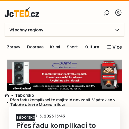
Všechny regiony
E-mail
Více
Zprávy
Doprava
Krimi
Sport
Kultura
Heslo
Blogy
Obnovit heslo
Inspirace
Čtenáři píší
Přihlásit se
Speciální přílohy
Táborsko
Přihlásit se přes Facebook
Inzerce
Přes řadu komplikací to majitelé nevzdali. V pátek se v
Táboře otevře Muzeum iluzí
Ještě nemám účet, chci se
Registrovat
7. 5. 2025 15:43
Táborsko
Přes řadu komplikací to