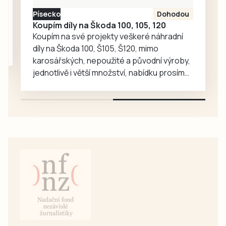
zajímavé příběhy.
Písecko
Dohodou
Koupím díly na Škoda 100, 105, 120
Koupím na své projekty veškeré náhradní
díly na Škoda 100, Š105, Š120, mimo
karosářských, nepoužité a původní výroby,
jednotlivě i větší množství, nabídku prosím
pouze na e-mail: svorpi@seznam.cz.