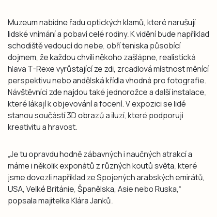
Muzeum nabídne řadu optických klamů, které narušují
lidské vnímání a pobaví celé rodiny. K vidění bude například
schodiště vedoucí do nebe, obří teniska působící
dojmem, že každou chvíli někoho zašlápne, realistická
hlava T-Rexe vyrůstající ze zdi, zrcadlová místnost měnící
perspektivu nebo andělská křídla vhodná pro fotografie.
Návštěvníci zde najdou také jednorožce a další instalace,
které lákají k objevování a focení. V expozici se lidé
stanou součástí 3D obrazů a iluzí, které podporují
kreativitu a hravost.
„Je tu opravdu hodně zábavných i naučných atrakcí a
máme i několik exponátů z různých koutů světa, které
jsme dovezli například ze Spojených arabských emirátů,
USA, Velké Británie, Španělska, Asie nebo Ruska,“
popsala majitelka Klára Janků.