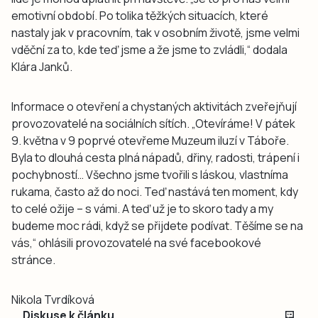
emotivní období. Po tolika těžkých situacích, které
nastaly jak v pracovním, tak v osobním životě, jsme velmi
vděční za to, kde teď jsme a že jsme to zvládli,“ dodala
Klára Janků.
Informace o otevření a chystaných aktivitách zveřejňují
provozovatelé na sociálních sítích. „Otevíráme! V pátek
9. května v 9 poprvé otevřeme Muzeum iluzí v Táboře.
Byla to dlouhá cesta plná nápadů, dřiny, radosti, trápení i
pochybností… Všechno jsme tvořili s láskou, vlastníma
rukama, často až do noci. Teď nastává ten moment, kdy
to celé ožije – s vámi. A teď už je to skoro tady a my
budeme moc rádi, když se přijdete podívat. Těšíme se na
vás,“ ohlásili provozovatelé na své facebookové
stránce.
Nikola Tvrdíková
Diskuse k článku