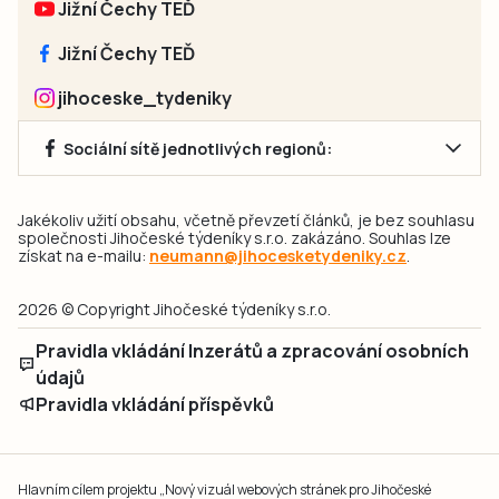
Jižní Čechy TEĎ
Jižní Čechy TEĎ
jihoceske_tydeniky
Sociální sítě jednotlivých regionů:
Jakékoliv užití obsahu, včetně převzetí článků, je bez souhlasu
společnosti Jihočeské týdeníky s.r.o. zakázáno. Souhlas lze
získat na e-mailu:
neumann@jihocesketydeniky.cz
.
2026 © Copyright Jihočeské týdeníky s.r.o.
Pravidla vkládání Inzerátů a zpracování osobních
údajů
Pravidla vkládání příspěvků
Hlavním cílem projektu „Nový vizuál webových stránek pro Jihočeské