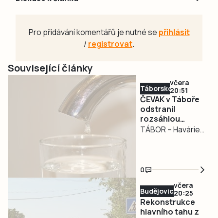
Pro přidávání komentářů je nutné se
přihlásit
/
registrovat
.
Související články
včera
Táborsko
20:51
ČEVAK v Táboře
odstranil
rozsáhlou
havárii a v půl
TÁBOR – Havárie
osmé spustil
vodovodu, po
vodu
které se dnes
odpoledne ocitla
0
bez vody zhruba
včera
třetina města v
Budějovicko
20:25
severní části
Rekonstrukce
Tábora, je
hlavního tahu z