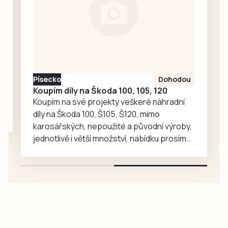
lety…
Písecko
Dohodou
Koupím díly na Škoda 100, 105, 120
Koupím na své projekty veškeré náhradní
díly na Škoda 100, Š105, Š120, mimo
karosářských, nepoužité a původní výroby,
jednotlivě i větší množství, nabídku prosím
pouze na e-mail: svorpi@seznam.cz.