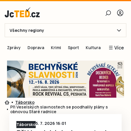
Všechny regiony
E-mail
Více
Zprávy
Doprava
Krimi
Sport
Kultura
Heslo
Blogy
Obnovit heslo
Inspirace
Čtenáři píší
Přihlásit se
Speciální přílohy
Přihlásit se přes Facebook
Inzerce
Táborsko
Při Veselských slavnostech se poodhalily plány s
Ještě nemám účet, chci se
Registrovat
obnovou Staré radnice
5. 7. 2026 16:01
Táborsko