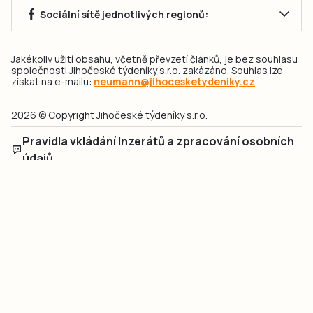
Sociální sítě jednotlivých regionů:
Jakékoliv užití obsahu, včetně převzetí článků, je bez souhlasu
společnosti Jihočeské týdeníky s.r.o. zakázáno. Souhlas lze
získat na e-mailu:
neumann@jihocesketydeniky.cz
.
2026 © Copyright Jihočeské týdeníky s.r.o.
Pravidla vkládání Inzerátů a zpracování osobních
údajů
Pravidla vkládání příspěvků
Hlavním cílem projektu „Nový vizuál webových stránek pro Jihočeské
týdeníky s.r.o." je optimalizace vizuálního stylu stávající značky a
modernizace grafického designu webu
jcted.cz
. Akcentována je funkčnost
uživatelského rozhraní webu, aby se stal moderním a přehledným zdrojem
důležitých a ověřených informací pro veřejnost. Projekt má zvýšit efektivitu a
zabezpečení poskytovaných služeb.