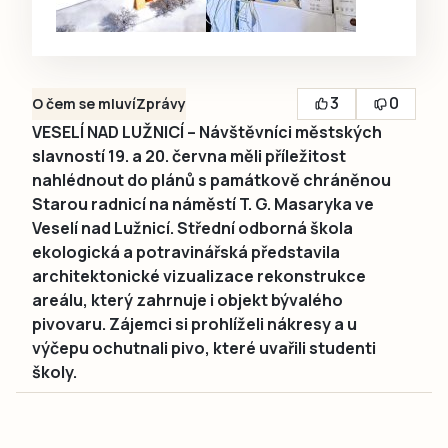
3
0
O čem se mluví
Zprávy
VESELÍ NAD LUŽNICÍ – Návštěvníci městských
slavností 19. a 20. června měli příležitost
nahlédnout do plánů s památkově chráněnou
Starou radnicí na náměstí T. G. Masaryka ve
Veselí nad Lužnicí. Střední odborná škola
ekologická a potravinářská představila
architektonické vizualizace rekonstrukce
areálu, který zahrnuje i objekt bývalého
pivovaru. Zájemci si prohlíželi nákresy a u
výčepu ochutnali pivo, které uvařili studenti
školy.