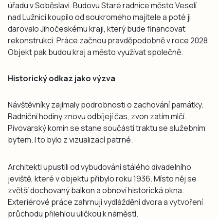
úřadu v Soběslavi. Budovu Staré radnice město Veselí
nad Lužnicí koupilo od soukromého majitele a poté ji
darovalo Jihočeskému kraji, který bude financovat
rekonstrukci. Práce začnou pravděpodobně v roce 2028.
Objekt pak budou kraj a město využívat společně.
Historický odkaz jako výzva
Návštěvníky zajímaly podrobnosti o zachování památky.
Radniční hodiny znovu odbíjejí čas, zvon zatím mlčí.
Pivovarský komín se stane součástí traktu se služebním
bytem. I to bylo z vizualizací patrné.
Architekti upustili od vybudování stálého divadelního
jeviště, které v objektu přibylo roku 1936. Místo něj se
zvětší dochovaný balkon a obnoví historická okna.
Exteriérové práce zahrnují vydláždění dvora a vytvoření
průchodu přilehlou uličkou k náměstí.