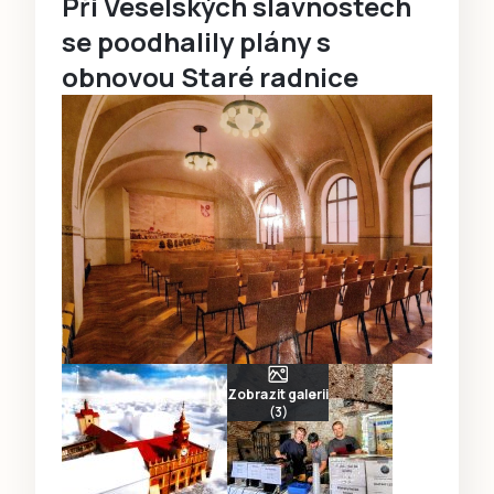
Při Veselských slavnostech
se poodhalily plány s
obnovou Staré radnice
Zobrazit galerii
(3)