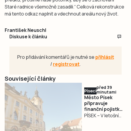
Staré radnice všemožně zasadili.“ Celková rekonstrukce
má tento odkaz naplnit a vdechnout areálu nový život.
František Neuschl
Diskuse k článku
Pro přidávání komentářů je nutné se
přihlásit
/
registrovat
.
Související články
před 39
Písecko
minutami
Město Písek
připravuje
finanční pojistku
kvůli časovému
PÍSEK – V letošním
posunu dotací u
mimořádném
rozjetých
investičním roce