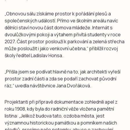
„Obnovou sálu získáme prostor k pořádání plesů a
společenských událostí. Přímo ve školním areálu navíc
dělníci staví novou část domova mládeže. Internát s
dvoulůžkovými pokoji a výtahem přivítá studenty v roce
2027. Část prostor poslouží k parkování a zelená střecha
může posloužit i jako venkovní učebna,“ přiblížil rozvoj
školy ředitel Ladislav Honsa.
„Přišla jsem se podívat hlavně na to, jak architekti vyřeší
prostor zadní části a zda se podaří zachovat původní
ráz,“ uvedla návštěvnice Jana Dvořáková.
Projektanti při přípravě dokumentace zohlednili apel z
roku 1908, kdy byla do radniční věže vložena pamětní
listina: „Jelikož budova tato, ozdoba města, jest
významnou historickou památkou a pomníkem našich
předků, prosíme naše potomky, aby se o zachování