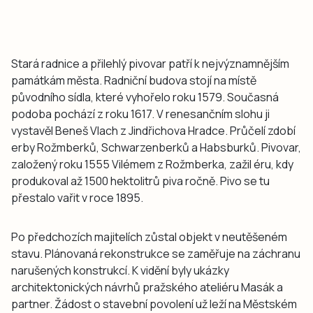
Stará radnice a přilehlý pivovar patří k nejvýznamnějším
památkám města. Radniční budova stojí na místě
původního sídla, které vyhořelo roku 1579. Současná
podoba pochází z roku 1617. V renesančním slohu ji
vystavěl Beneš Vlach z Jindřichova Hradce. Průčelí zdobí
erby Rožmberků, Schwarzenberků a Habsburků. Pivovar,
založený roku 1555 Vilémem z Rožmberka, zažil éru, kdy
produkoval až 1500 hektolitrů piva ročně. Pivo se tu
přestalo vařit v roce 1895.
Po předchozích majitelích zůstal objekt v neutěšeném
stavu. Plánovaná rekonstrukce se zaměřuje na záchranu
narušených konstrukcí. K vidění byly ukázky
architektonických návrhů pražského ateliéru Masák a
partner. Žádost o stavební povolení už leží na Městském