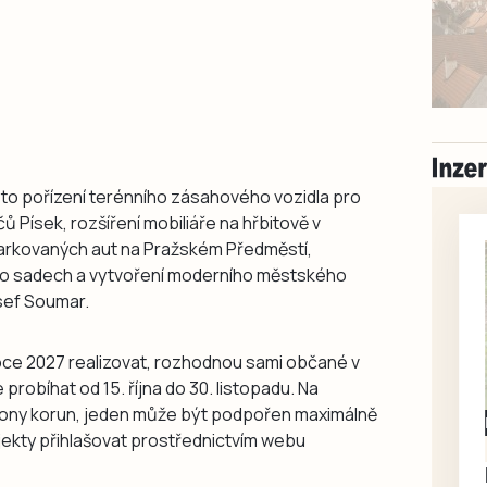
a to pořízení terénního zásahového vozidla pro
 Písek, rozšíření mobiliáře na hřbitově v
arkovaných aut na Pražském Předměstí,
ho sadech a vytvoření moderního městského
sef Soumar.
oce 2027 realizovat, rozhodnou sami občané v
probíhat od 15. října do 30. listopadu. Na
iliony korun, jeden může být podpořen maximálně
Milevsko
jekty přihlašovat prostřednictvím webu
Zdarma / za odvoz
Daruji do dobrých