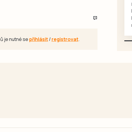
rukou kotě
Daruji do dobrých rukou
kotě-kočka, odčervené,
mazlivé, ihned k odběru.
ů je nutné se
přihlásit
/
registrovat
.