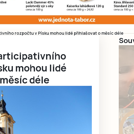
tivního rozpočtu v Písku mohou lidé přihlašovat o měsíc déle
Souv
articipativního
ísku mohou lidé
 měsíc déle