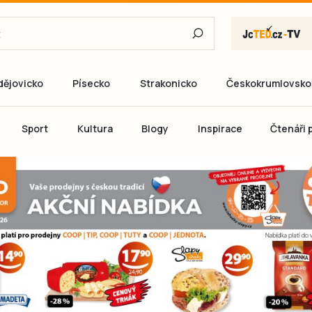
dějovicko
Písecko
Strakonicko
Českokrumlovsko
E-mail
Sport
Kultura
Blogy
Inspirace
Čtenáři p
Heslo
P
Přihlás
Ještě nemám ú