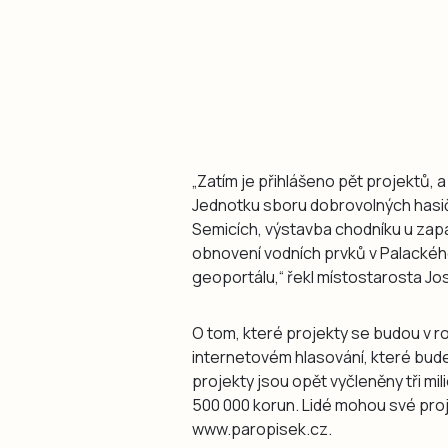
„Zatím je přihlášeno pět projektů, 
Jednotku sboru dobrovolných hasičů
Semicích, výstavba chodníku u zap
obnovení vodních prvků v Palacké
geoportálu,“ řekl místostarosta Jo
O tom, které projekty se budou v r
internetovém hlasování, které bude 
projekty jsou opět vyčleněny tři m
500 000 korun. Lidé mohou své pro
www.paropisek.cz.