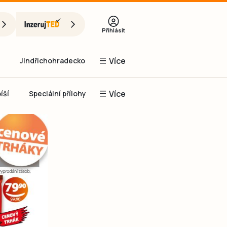
Přihlásit
Více
Jindřichohradecko
Více
íší
Speciální přílohy
Prachaticko
Inzerce
Obnovit heslo
řihlásit se
it se přes Facebook
čet, chci se
Registrovat