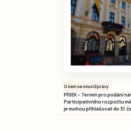
O čem se mluví
Zprávy
PÍSEK – Termín pro podání ná
Participativního rozpočtu mě
je mohou přihlašovat do 31. č