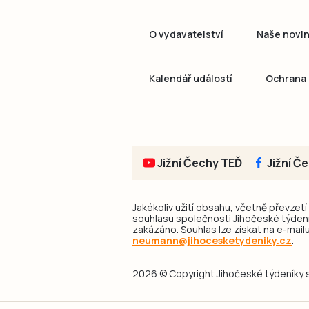
O vydavatelství
Naše novi
Kalendář událostí
Ochrana 
Jižní Čechy TEĎ
Jižní Č
Jakékoliv užití obsahu, včetně převzetí
souhlasu společnosti Jihočeské týdeník
zakázáno. Souhlas lze získat na e-mailu
neumann@jihocesketydeniky.cz
.
2026 © Copyright Jihočeské týdeníky s.