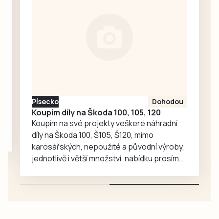
Karla Kučery, který
před osmadvaceti
lety…
Písecko
Dohodou
Koupím díly na Škoda 100, 105, 120
Koupím na své projekty veškeré náhradní
díly na Škoda 100, Š105, Š120, mimo
karosářských, nepoužité a původní výroby,
jednotlivě i větší množství, nabídku prosím
pouze na e-mail: svorpi@seznam.cz.