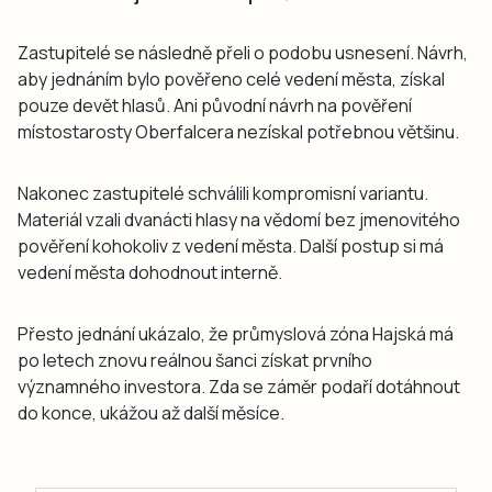
Zastupitelé se následně přeli o podobu usnesení. Návrh,
aby jednáním bylo pověřeno celé vedení města, získal
pouze devět hlasů. Ani původní návrh na pověření
místostarosty Oberfalcera nezískal potřebnou většinu.
Nakonec zastupitelé schválili kompromisní variantu.
Materiál vzali dvanácti hlasy na vědomí bez jmenovitého
pověření kohokoliv z vedení města. Další postup si má
vedení města dohodnout interně.
Přesto jednání ukázalo, že průmyslová zóna Hajská má
po letech znovu reálnou šanci získat prvního
významného investora. Zda se záměr podaří dotáhnout
do konce, ukážou až další měsíce.