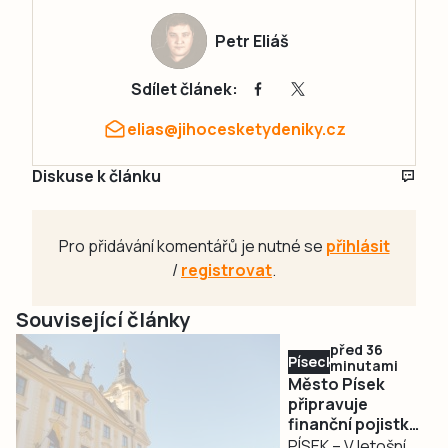
Petr Eliáš
Sdílet článek:
elias@jihocesketydeniky.cz
Diskuse k článku
Pro přidávání komentářů je nutné se
přihlásit
/
registrovat
.
Související články
před 36
Písecko
minutami
Město Písek
připravuje
finanční pojistku
kvůli časovému
PÍSEK – V letošním