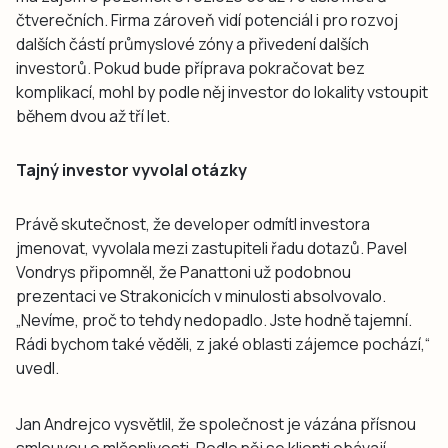
čtverečních. Firma zároveň vidí potenciál i pro rozvoj
dalších částí průmyslové zóny a přivedení dalších
investorů. Pokud bude příprava pokračovat bez
komplikací, mohl by podle něj investor do lokality vstoupit
během dvou až tří let.
Tajný investor vyvolal otázky
Právě skutečnost, že developer odmítl investora
jmenovat, vyvolala mezi zastupiteli řadu dotazů. Pavel
Vondrys připomněl, že Panattoni už podobnou
prezentaci ve Strakonicích v minulosti absolvovalo.
„Nevíme, proč to tehdy nedopadlo. Jste hodně tajemní.
Rádi bychom také věděli, z jaké oblasti zájemce pochází,“
uvedl.
Jan Andrejco vysvětlil, že společnost je vázána přísnou
smlouvou o mlčenlivosti. Podle něj se klienti obávají