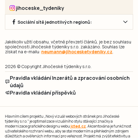
jihoceske_tydeniky
Sociální sítě jednotlivých regionů:
Jakékoliv užití obsahu, včetně převzetí článků, je bez souhlasu
společnosti Jihočeské týdeníky s.r.o. zakázáno. Souhlas lze
získat na e-mailu:
neumann@jihocesketydeniky.cz
.
2026 © Copyright Jihočeské týdeníky s.r.o.
Pravidla vkládání Inzerátů a zpracování osobních
údajů
Pravidla vkládání příspěvků
Hlavním cílem projektu „Nový vizuál webových stránek pro Jihočeské
týdeníky s.r.o." je optimalizace vizuálního stylu stávající značky a
modernizace grafického designu webu
jcted.cz
. Akcentována je funkčnost
uživatelského rozhraní webu, aby se stal moderním a přehledným zdrojem
důležitých a ověřených informací pro veřejnost. Projekt má zvýšit efektivitu a