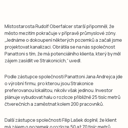
Místostarosta Rudolf Oberfalcer starší připomněl, že
město mezitím pokračuje v přípravě průmyslové zóny.
„Jednáme o dokoupení některých pozemků a začali jsme
projektovat kanalizaci. Obrátila se na nás společnost
Panattoni s tím, že má potenciálního klienta, který by měl
zájem zasídlit ve Strakonicích,“ uvedl.
Podle zástupce společnosti Panattoni Jana Andrejca jde
o výrobní firmu, pro kterou jsou Strakonice
preferovanou lokalitou, nikoliv však jedinou. Investor
plánuje vybudovat halu o rozloze přibližně 25 tisíc metrů
čtverečních a zaměstnat kolem 200 pracovníků.
Další zástupce společnosti Filip Lašek doplnil, že klient
má zájem o pozemek o rozloze 50 až 70 tisíc metrů