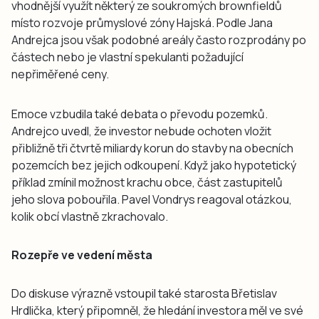
vhodnější využít některý ze soukromých brownfieldů
místo rozvoje průmyslové zóny Hajská. Podle Jana
Andrejca jsou však podobné areály často rozprodány po
částech nebo je vlastní spekulanti požadující
nepřiměřené ceny.
Emoce vzbudila také debata o převodu pozemků.
Andrejco uvedl, že investor nebude ochoten vložit
přibližně tři čtvrtě miliardy korun do stavby na obecních
pozemcích bez jejich odkoupení. Když jako hypotetický
příklad zmínil možnost krachu obce, část zastupitelů
jeho slova pobouřila. Pavel Vondrys reagoval otázkou,
kolik obcí vlastně zkrachovalo.
Rozepře ve vedení města
Do diskuse výrazně vstoupil také starosta Břetislav
Hrdlička, který připomněl, že hledání investora měl ve své