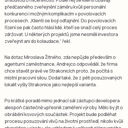
předčasného zveřejnění záměru kvůli personální
konkurenci i možným komplikacím v povolovacích
procesech. „Klienti se bojí odtajnění. Do povolovacích
řízení se pak často hlásí lidé, kteří se snaží celý proces
zdržovat. U některých projektů jsme nesměli investora
zveřejnit ani do kolaudace,“ řekl.
Na dotaz Miroslava Žitného, zda nepůjde především o
agenturní zaměstnance, Andrejco odpověděl, že firma
chce stavět právě ve Strakonicích proto, že počítá s
místní pracovní silou. Dodal také, že z pěti posuzovaných
lokalit vyšly Strakonice jako nejlepší varianta.
Po krátké poradě mimo jednací sál zástupci developera
alespoň částečně upřesnili zaměření výroby. Mělo by jít o
obrábění kovových součástek. Projekt bude podléhat
procesu posuzování vlivů na životní prostředí, nikoliv kvůli
charakteru výroby, ale vzhledem k velikosti plánovaného