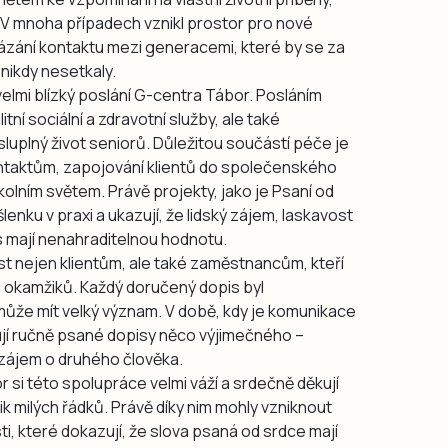
. V mnoha případech vznikl prostor pro nové
vázání kontaktu mezi generacemi, které by se za
ikdy nesetkaly.
velmi blízký poslání G-centra Tábor. Posláním
tní sociální a zdravotní služby, ale také
luplný život seniorů. Důležitou součástí péče je
 kontaktům, zapojování klientů do společenského
okolním světem. Právě projekty, jako je Psaní od
enku v praxi a ukazují, že lidský zájem, laskavost
 mají nenahraditelnou hodnotu.
st nejen klientům, ale také zaměstnancům, kteří
 okamžiků. Každý doručený dopis byl
může mít velký význam. V době, kdy je komunikace
ují ručně psané dopisy něco výjimečného –
zájem o druhého člověka.
r si této spolupráce velmi váží a srdečně děkují
lik milých řádků. Právě díky nim mohly vzniknout
osti, které dokazují, že slova psaná od srdce mají