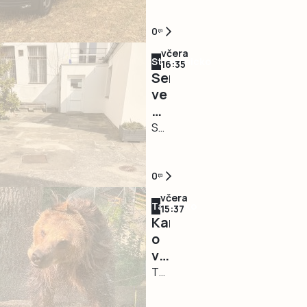
poledne
hodinu,
Na
písecké
jeden
výjezdy
0
policisty.
na
k
Řidiči
včera
Strakonicko
čerpací
porodům
16:35
jedoucí
Senioři
stanici
v
po
ve
terénu
silnici
Strakonicích
jsou
I/29
mají
STRAKONICE
záchranáři
ve
nové
–
připraveni,
směru
místo
Zázemí
dva
od
pro
pro
0
takové
Záhoří
setkávání.
seniory
zásahy
včera
na
Táborsko
Město
ve
15:37
během
Tábor
Kam
pokračuje
Strakonicích
jediné
upozornili
o
v
se
hodiny
na
víkendu
modernizaci
opět
ale
vůz
na
TÁBOR
infocentra
posunulo
představují
značky
Táborsku.
–
dál.
i
Dacia,
Za
Kam