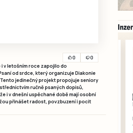
0
0
 v letošním roce zapojilo do
saní od srdce, který organizuje Diakonie
 Tento jedinečný projekt propojuje seniory
ostřednictvím ručně psaných dopisů,
 že i v dnešní uspěchané době mají osobní
Milevsko
ážou přinášet radost, povzbuzení i pocit
Zdarma / za odvoz
Daruji do dobrých
rukou kotě
Daruji do dobrých rukou
kotě-kočka, odčervené,