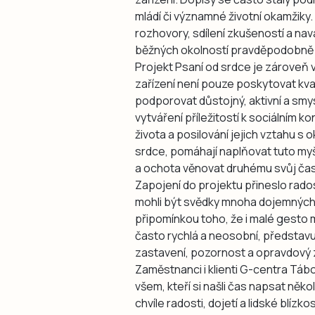
mládí či významné životní okamžiky
rozhovory, sdílení zkušeností a na
běžných okolností pravděpodobně n
Projekt Psaní od srdce je zároveň 
zařízení není pouze poskytovat kvali
podporovat důstojný, aktivní a smys
vytváření příležitostí k sociálním
života a posilování jejich vztahu s 
srdce, pomáhají naplňovat tuto myšl
a ochota věnovat druhému svůj čas
Zapojení do projektu přineslo rado
mohli být svědky mnoha dojemných
připomínkou toho, že i malé gesto 
často rychlá a neosobní, představ
zastavení, pozornost a opravdový 
Zaměstnanci i klienti G-centra Tábo
všem, kteří si našli čas napsat něko
chvíle radosti, dojetí a lidské blízk