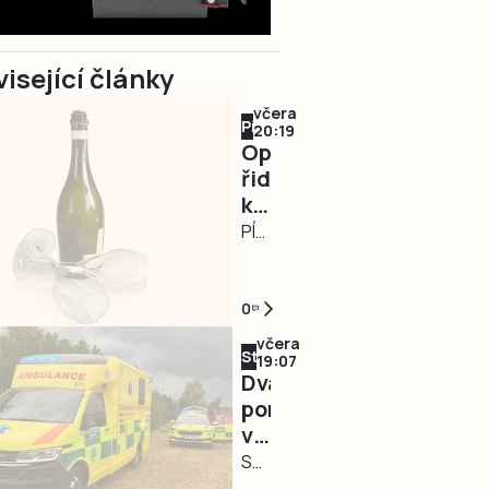
isející články
včera
Písecko
20:19
Opilá
řidička
kličkovala
po
PÍSECKO/TÁBORSKO
silnici
–
a
Nebezpečně
ohrožovala
kličkující
0
ostatní.
osobní
včera
Strakonicko
Nadýchala
automobil
19:07
Dva
téměř
zaměstnal
porody
3,3
ve
v
promile
středu
terénu
STRAKONICE
v
za
–