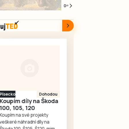
U
pro
jehož
baribaly
se
0
Infocentra
zkušené
jízda
nebo
vydat
pro
posádky
ohrožovala
na
o
seniory
výjimečnou
ostatní
Chotovinské
víkendu
prošel
událost.
účastníky
slavnosti
za
rekonstrukcí
Právě
provozu.
zábavou?
dvorek,
to
Policisté
Táborská
který
zažili
zjistili,
zoo
nyní
v
že
zve
nabízí
úterý
žena
na
bezbariérový
4.
za
setkání
přístup,
srpna
volantem
s
novou
strakoničtí
je
medvědy
dlažbu,
záchranáři.
pod
Písecko
Dohodou
baribaly.
lavičky
Nejprve
silným
Koupím díly na Škoda
Dovádění
i
pomáhali
vlivem
100, 105, 120
v
květinovou
novopečené
alkoholu.
Koupím na své projekty
novém
výzdobu.
mamince
Dechová
veškeré náhradní díly na
bazénku
Vznikl
a
zkouška
Škoda 100, Š105, Š120, mimo