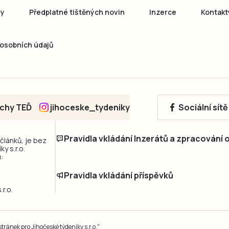
ny
Předplatné tištěných novin
Inzerce
Kontakt
osobních údajů
echy TEĎ
jihoceske_tydeniky
Sociální sít
Pravidla vkládání Inzerátů a zpracování
 článků, je bez
y s.r.o.
:
Pravidla vkládání příspěvků
r.o.
ránek pro Jihočeské týdeníky s.r.o."