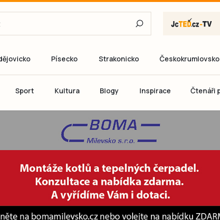
dějovicko
Písecko
Strakonicko
Českokrumlovsko
E-mail
Sport
Kultura
Blogy
Inspirace
Čtenáři p
Heslo
P
Přihlás
Ještě nemám ú