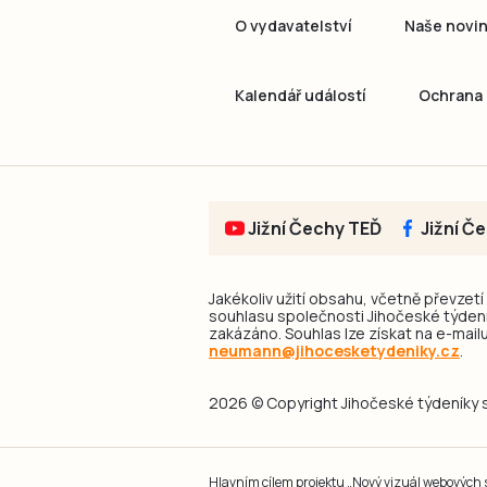
O vydavatelství
Naše novi
Kalendář událostí
Ochrana 
Jižní Čechy TEĎ
Jižní Č
Jakékoliv užití obsahu, včetně převzetí
souhlasu společnosti Jihočeské týdeník
zakázáno. Souhlas lze získat na e-mailu
neumann@jihocesketydeniky.cz
.
2026 © Copyright Jihočeské týdeníky s.
Hlavním cílem projektu „Nový vizuál webových st