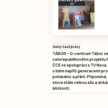
(2)
Volný čas
Zprávy
TÁBOR – G-centrum Tábor se i
celorepublikového projektu P
ČCE ve spolupráci s TV Nova.
s lidmi napříč generacemi pr
pohlednic a přání. Připomíná,
slova stále velkou sílu a dok
blízkosti.