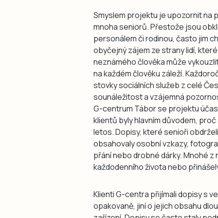
Smyslem projektu je upozornit na p
mnoha seniorů. Přestože jsou obk
personálem či rodinou, často jim 
obyčejný zájem ze strany lidí, kter
neznámého člověka může vykouzlit 
na každém člověku záleží. Každoroč
stovky sociálních služeb z celé Čes
sounáležitost a vzájemná pozornost
G-centrum Tábor se projektu účastni
klientů byly hlavním důvodem, proč 
letos. Dopisy, které senioři obdržel
obsahovaly osobní vzkazy, fotogra
přání nebo drobné dárky. Mnohé z ni
každodenního života nebo přinášel
Klienti G-centra přijímali dopisy s v
opakovaně, jiní o jejich obsahu dlo
zařízení. Dopisy se často staly pod