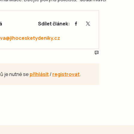
á
Sdílet článek:
va@jihocesketydeniky.cz
ů je nutné se
přihlásit
/
registrovat
.