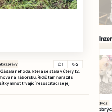
1
2
nka
Zprávy
žádala nehoda, která se stala v úterý 12.
hova na Táborsku. Řidič tam narazil s
tky minut trvající resuscitaci se jej
Milevsko
Zdarma / za odvoz
Daruji do dobrých