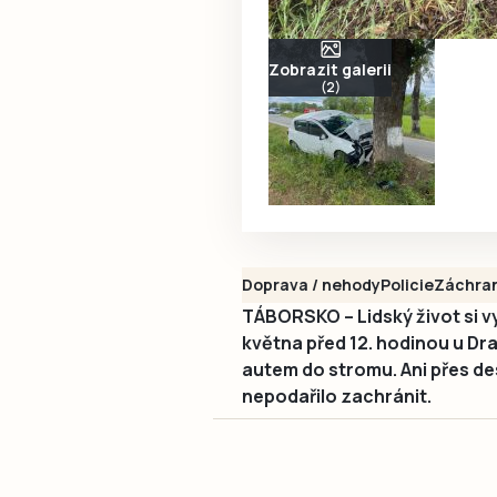
Zobrazit galerii
(2)
Doprava / nehody
Policie
Záchra
TÁBORSKO – Lidský život si vy
května před 12. hodinou u Dra
autem do stromu. Ani přes desí
nepodařilo zachránit.