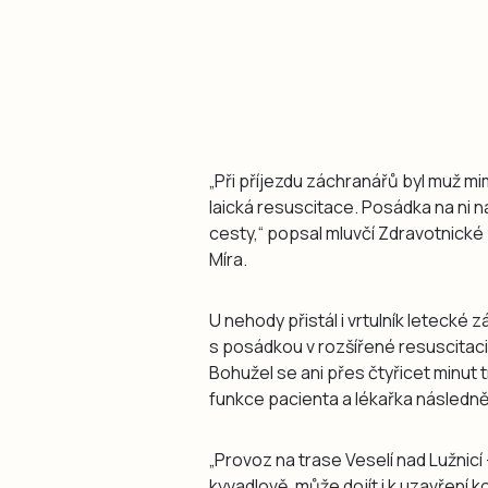
„Při příjezdu záchranářů byl muž mim
laická resuscitace. Posádka na ni n
cesty,“ popsal mluvčí Zdravotnick
Míra.
U nehody přistál i vrtulník leteck
s posádkou v rozšířené resuscitaci,
Bohužel se ani přes čtyřicet minut t
funkce pacienta a lékařka následně 
„Provoz na trase Veselí nad Lužnic
kyvadlově, může dojít i k uzavření 