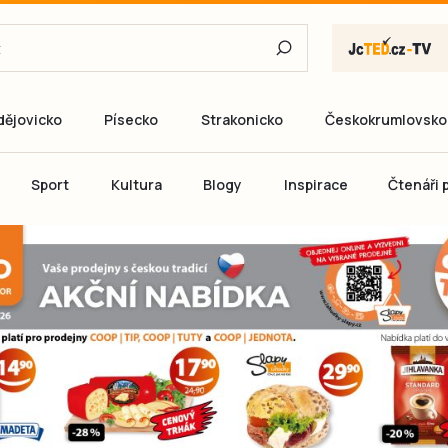
dějovicko
Písecko
Strakonicko
Českokrumlovsko
E-mail
Sport
Kultura
Blogy
Inspirace
Čtenáři p
Heslo
P
Přihlás
Ještě nemám ú