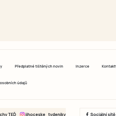
ny
Předplatné tištěných novin
Inzerce
Kontakt
osobních údajů
echy TEĎ
jihoceske_tydeniky
Sociální sít