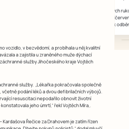
rukou kotě
Daruji do dobrých rukou
kotě-kočka, odčervené,
mazlivé, ihned k odběru.
o vozidlo, v bezvědomí, a probíhala u něj kvalitní
avázala a zajistila u zraněného muže dýchací
é záchranné služby Jihočeského kraje Vojtěch
é záchranné služby. „Lékařka pokračovala společně
 včetně podání léků a dvou defibrilačních výbojů.
rvající resuscitaci nepodařilo obnovit životní
konstatovala jeho úmrtí,“ řekl Vojtěch Míra,.
í – Kardašova Řečice za Drahovem je zatím řízen
komunikace. Dbejte pokynů policistů,“ dodal mluvčí