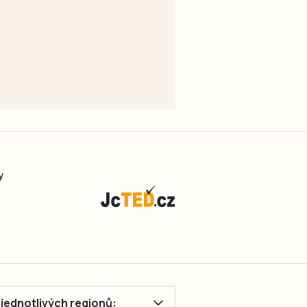
y
ě jednotlivých regionů: