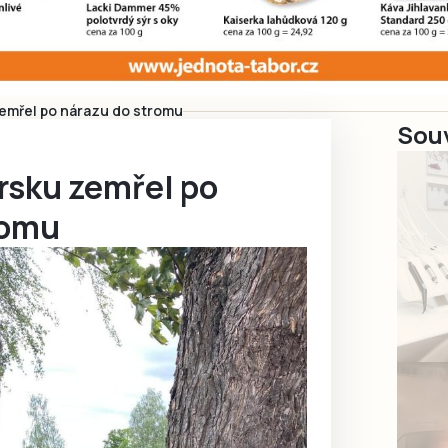
zemřel po nárazu do stromu
Souv
rsku zemřel po
romu