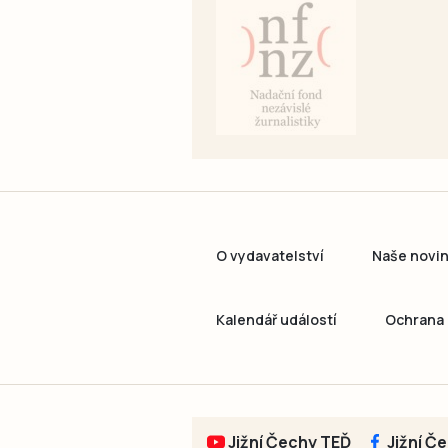
O vydavatelství
Naše novi
Kalendář událostí
Ochrana 
Jižní Čechy TEĎ
Jižní Č