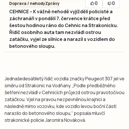
0
0
Doprava / nehody
Zprávy
CEHNICE – K vážně nehodě vyjížděli policisté a
záchranáři v pondělí 7. července krátce před
šestou hodinou ráno do Cehnic na Strakonicku.
Řidič osobního auta tam nezvládl ostrou
zatáčku, vyjel ze silnice a narazil s vozidlem do
betonového sloupu.
Jednašedesátiletý řidič vozidla značky Peugeot 307 jel ve
směru od Strakonic na Vodňany. „Podle předběžného
šetření nezvládl v Cehnicích průjezd ostrou pravotočivou
zatáčkou. Vjel na pravou nezpevněnou krajnici a
následně mimo vozovku, kde vozidlo levou boční částí
narazilo do betonového sloupu,“ popsala mluvčí
strakonické policie Jaromíra Nováková.