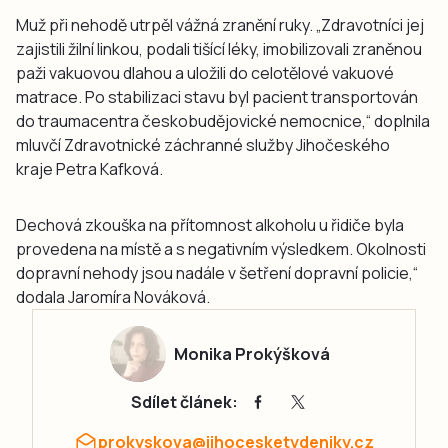
Muž při nehodě utrpěl vážná zranění ruky. „Zdravotníci jej
zajistili žilní linkou, podali tišící léky, imobilizovali zraněnou
paži vakuovou dlahou a uložili do celotělové vakuové
matrace. Po stabilizaci stavu byl pacient transportován
do traumacentra českobudějovické nemocnice,“ doplnila
mluvčí Zdravotnické záchranné služby Jihočeského
kraje Petra Kafková.
Dechová zkouška na přítomnost alkoholu u řidiče byla
provedena na místě a s negativním výsledkem. Okolnosti
dopravní nehody jsou nadále v šetření dopravní policie,“
dodala Jaromíra Nováková.
Monika Prokýšková
Sdílet článek:
prokyskova@jihocesketydeniky.cz