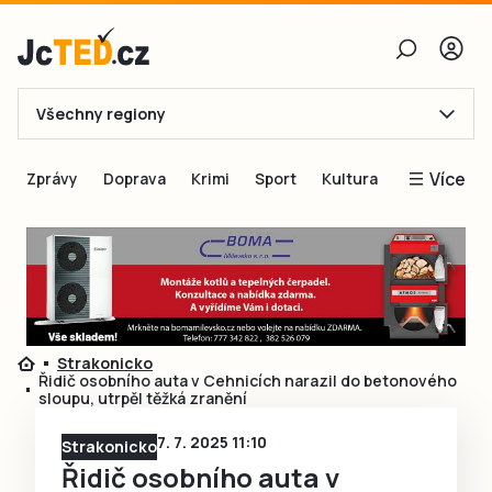
Všechny regiony
E-mail
Více
Zprávy
Doprava
Krimi
Sport
Kultura
Heslo
Blogy
Obnovit heslo
Inspirace
Čtenáři píší
Přihlásit se
Speciální přílohy
Strakonicko
Přihlásit se přes Facebook
Inzerce
Řidič osobního auta v Cehnicích narazil do betonového
sloupu, utrpěl těžká zranění
Ještě nemám účet, chci se
Registrovat
7. 7. 2025 11:10
Strakonicko
Řidič osobního auta v