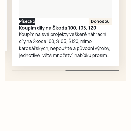
hvězdárny.
Písecko
Dohodou
Koupím díly na Škoda 100, 105, 120
Koupím na své projekty veškeré náhradní
díly na Škoda 100, Š105, Š120, mimo
karosářských, nepoužité a původní výroby,
jednotlivě i větší množství, nabídku prosím
pouze na e-mail: svorpi@seznam.cz.