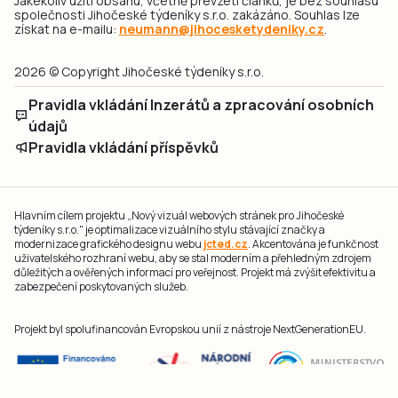
Jakékoliv užití obsahu, včetně převzetí článků, je bez souhlasu
společnosti Jihočeské týdeníky s.r.o. zakázáno. Souhlas lze
získat na e-mailu:
neumann@jihocesketydeniky.cz
.
2026 © Copyright Jihočeské týdeníky s.r.o.
Pravidla vkládání Inzerátů a zpracování osobních
údajů
Pravidla vkládání příspěvků
Hlavním cílem projektu „Nový vizuál webových stránek pro Jihočeské
týdeníky s.r.o." je optimalizace vizuálního stylu stávající značky a
modernizace grafického designu webu
jcted.cz
. Akcentována je funkčnost
uživatelského rozhraní webu, aby se stal moderním a přehledným zdrojem
důležitých a ověřených informací pro veřejnost. Projekt má zvýšit efektivitu a
zabezpečení poskytovaných služeb.
Projekt byl spolufinancován Evropskou unií z nástroje NextGenerationEU.