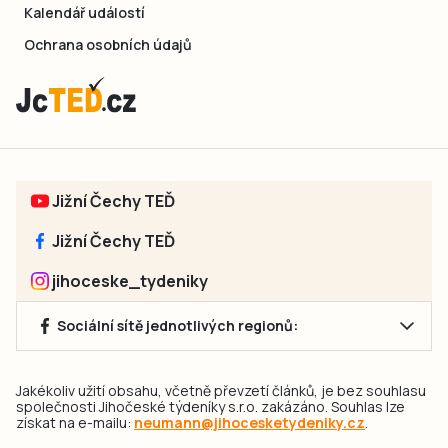
Kalendář událostí
Ochrana osobních údajů
Jižní Čechy TEĎ
Jižní Čechy TEĎ
jihoceske_tydeniky
Sociální sítě jednotlivých regionů:
Jakékoliv užití obsahu, včetně převzetí článků, je bez souhlasu
společnosti Jihočeské týdeníky s.r.o. zakázáno. Souhlas lze
získat na e-mailu:
neumann@jihocesketydeniky.cz
.