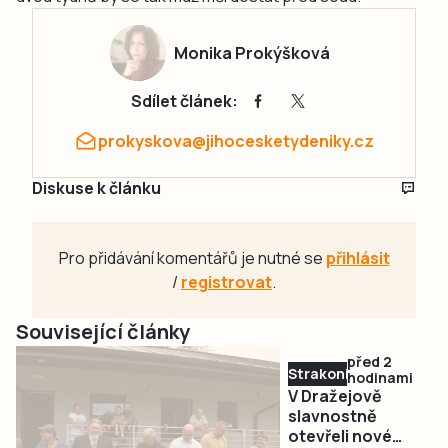
Monika Prokýšková
Sdílet článek:
prokyskova@jihocesketydeniky.cz
Diskuse k článku
Pro přidávání komentářů je nutné se
přihlásit
/
registrovat
.
Související články
před 2
Strakonicko
hodinami
V Dražejově
slavnostně
otevřeli nové