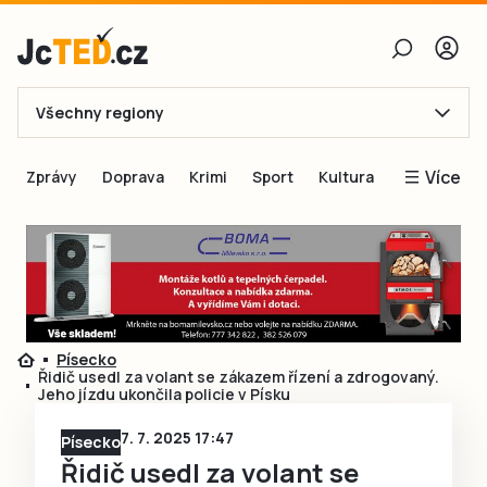
Všechny regiony
E-mail
Více
Zprávy
Doprava
Krimi
Sport
Kultura
Heslo
Blogy
Obnovit heslo
Inspirace
Čtenáři píší
Přihlásit se
Speciální přílohy
Písecko
Přihlásit se přes Facebook
Inzerce
Řidič usedl za volant se zákazem řízení a zdrogovaný.
Jeho jízdu ukončila policie v Písku
Ještě nemám účet, chci se
Registrovat
7. 7. 2025 17:47
Písecko
Řidič usedl za volant se