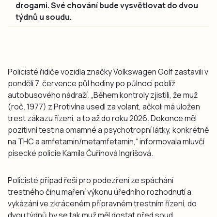
drogami. Své chování bude vysvětlovat do dvou
týdnů u soudu.
Policisté řidiče vozidla značky Volkswagen Golf zastavili v
pondělí 7. července půl hodiny po půlnoci poblíž
autobusového nádraží. „Během kontroly zjistili, že muž
(roč. 1977) z Protivína usedl za volant, ačkoli má uložen
trest zákazu řízení, a to až do roku 2026. Dokonce měl
pozitivní test na omamné a psychotropní látky, konkrétně
na THC a amfetamin/metamfetamin,“ informovala mluvčí
písecké policie Kamila Čuřínová Ingrišová.
Policisté případ řeší pro podezření ze spáchání
trestného činu maření výkonu úředního rozhodnutí a
vykázání ve zkráceném přípravném trestním řízení, do
dvou týdnů by se tak muž měl dostat před soud.