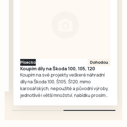
události, aby se
další lidé nenechali
napálit. Podvodníci
neustále rozšiřují
portfolium svých
lákadel. V
nejnovějších třech
případech
poškození přišli o
Písecko
Dohodou
více než tři miliony
Koupím díly na Škoda 100, 105, 120
korun.
Koupím na své projekty veškeré náhradní
díly na Škoda 100, Š105, Š120, mimo
karosářských, nepoužité a původní výroby,
jednotlivě i větší množství, nabídku prosím
pouze na e-mail: svorpi@seznam.cz.