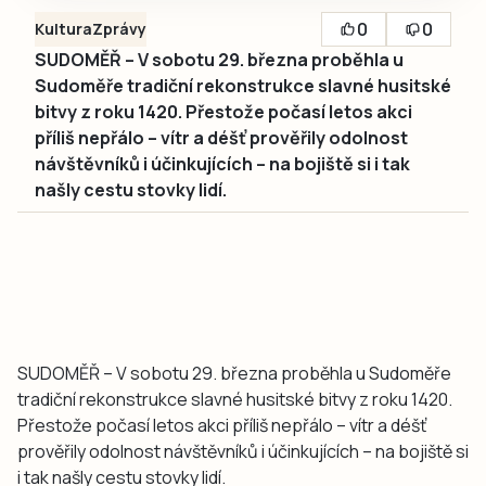
0
0
Kultura
Zprávy
SUDOMĚŘ – V sobotu 29. března proběhla u
Sudoměře tradiční rekonstrukce slavné husitské
bitvy z roku 1420. Přestože počasí letos akci
příliš nepřálo – vítr a déšť prověřily odolnost
návštěvníků i účinkujících – na bojiště si i tak
našly cestu stovky lidí.
SUDOMĚŘ – V sobotu 29. března proběhla u Sudoměře
tradiční rekonstrukce slavné husitské bitvy z roku 1420.
Přestože počasí letos akci příliš nepřálo – vítr a déšť
prověřily odolnost návštěvníků i účinkujících – na bojiště si
i tak našly cestu stovky lidí.