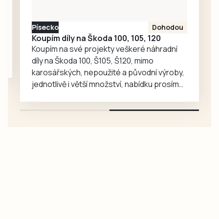
Písecko
Dohodou
Koupím díly na Škoda 100, 105, 120
Koupím na své projekty veškeré náhradní
díly na Škoda 100, Š105, Š120, mimo
karosářských, nepoužité a původní výroby,
jednotlivě i větší množství, nabídku prosím
pouze na e-mail: svorpi@seznam.cz.