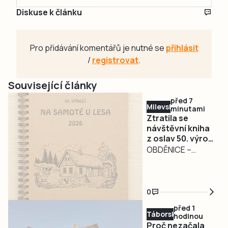
Diskuse k článku
Pro přidávání komentářů je nutné se
přihlásit
/
registrovat
.
Související články
před 7
Milevsko
minutami
Ztratila se
návštěvní kniha
z oslav 50. výročí
filmu Na samotě
OBDĚNICE –
u lesa.
Nepříjemná
Pořadatelé prosí
událost
o její vrácení
poznamenala
0
oslavy 50. výročí
před 1
kultovního filmu Na
Táborsko
hodinou
samotě u lesa v
Proč nezačala