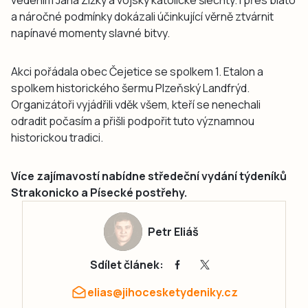
vedením Jana Žižky a vojsky katolické šlechty. I přes bláto
a náročné podmínky dokázali účinkující věrně ztvárnit
napínavé momenty slavné bitvy.
Akci pořádala obec Čejetice se spolkem 1. Etalon a
spolkem historického šermu Plzeňský Landfrýd.
Organizátoři vyjádřili vděk všem, kteří se nenechali
odradit počasím a přišli podpořit tuto významnou
historickou tradici.
Více zajímavostí nabídne středeční vydání týdeníků
Strakonicko a Písecké postřehy.
Petr Eliáš
Sdílet článek:
elias@jihocesketydeniky.cz