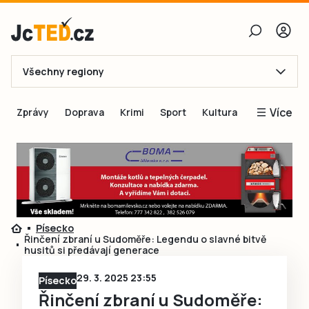
Všechny regiony
E-mail
Více
Zprávy
Doprava
Krimi
Sport
Kultura
Heslo
Blogy
Obnovit heslo
Inspirace
Čtenáři píší
Přihlásit se
Speciální přílohy
Písecko
Přihlásit se přes Facebook
Inzerce
Řinčení zbraní u Sudoměře: Legendu o slavné bitvě
husitů si předávají generace
Ještě nemám účet, chci se
Registrovat
29. 3. 2025 23:55
Písecko
Řinčení zbraní u Sudoměře: