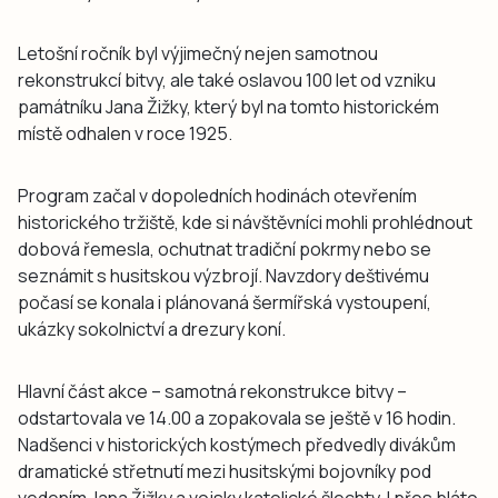
Letošní ročník byl výjimečný nejen samotnou
rekonstrukcí bitvy, ale také oslavou 100 let od vzniku
památníku Jana Žižky, který byl na tomto historickém
místě odhalen v roce 1925.
Program začal v dopoledních hodinách otevřením
historického tržiště, kde si návštěvníci mohli prohlédnout
dobová řemesla, ochutnat tradiční pokrmy nebo se
seznámit s husitskou výzbrojí. Navzdory deštivému
počasí se konala i plánovaná šermířská vystoupení,
ukázky sokolnictví a drezury koní.
Hlavní část akce – samotná rekonstrukce bitvy –
odstartovala ve 14.00 a zopakovala se ještě v 16 hodin.
Nadšenci v historických kostýmech předvedly divákům
dramatické střetnutí mezi husitskými bojovníky pod