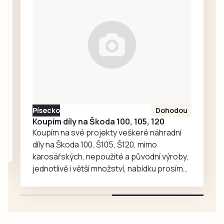
seniory znovu
zavítaly děti z
dětské skupiny
Jesličky Milísek.
Děti přinášejí do
života seniorů
radost, ti jim na
oplátku vyprávějí
zajímavé příběhy.
Písecko
Dohodou
Koupím díly na Škoda 100, 105, 120
Koupím na své projekty veškeré náhradní
díly na Škoda 100, Š105, Š120, mimo
karosářských, nepoužité a původní výroby,
jednotlivě i větší množství, nabídku prosím
pouze na e-mail: svorpi@seznam.cz.