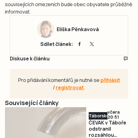
souvisejících omezeních bude obec obyvatele průběžně
informovat.
Eliška Pěnkavová
Sdílet článek:
Diskuse k článku
Pro přidávání komentářů je nutné se
přihlásit
/
registrovat
.
Související články
včera
Táborsko
20:51
ČEVAK v Táboře
odstranil
rozsáhlou