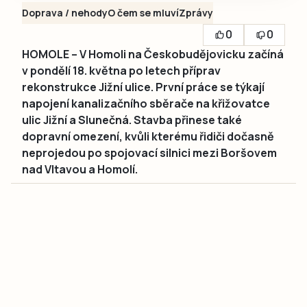
Doprava / nehody
O čem se mluví
Zprávy
0
0
HOMOLE – V Homoli na Českobudějovicku začíná
v pondělí 18. května po letech příprav
rekonstrukce Jižní ulice. První práce se týkají
napojení kanalizačního sběrače na křižovatce
ulic Jižní a Slunečná. Stavba přinese také
dopravní omezení, kvůli kterému řidiči dočasně
neprojedou po spojovací silnici mezi Boršovem
nad Vltavou a Homolí.