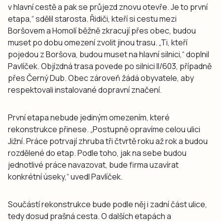
v hlavní cestě a pak se průjezd znovu otevře. Je to první
etapa,“ sdělil starosta. Řidiči, kteří si cestu mezi
Boršovem a Homolí běžně zkracují přes obec, budou
muset po dobu omezení zvolit jinou trasu. „Ti, kteří
pojedou z Boršova, budou muset na hlavní silnici,“ doplnil
Pavlíček. Objízdná trasa povede po silnici II/603, případně
přes Černý Dub. Obec zároveň žádá obyvatele, aby
respektovali instalované dopravní značení.
První etapa nebude jediným omezením, které
rekonstrukce přinese. „Postupně opravíme celou ulici
Jižní. Práce potrvají zhruba tři čtvrtě roku až rok a budou
rozdělené do etap. Podle toho, jak na sebe budou
jednotlivé práce navazovat, bude firma uzavírat
konkrétní úseky,“ uvedl Pavlíček.
Součástí rekonstrukce bude podle něj i zadní část ulice,
tedy dosud prašná cesta. O dalších etapách a