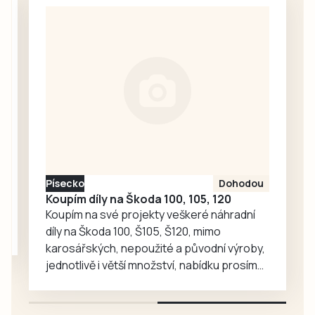
nic. Redakce
proto oslovila
Správu železnic
se žádostí o
vysvětlení.
Ředitelka odboru
komunikace Nela
Friebová
odpověděla.
Písecko
Dohodou
Koupím díly na Škoda 100, 105, 120
Koupím na své projekty veškeré náhradní
díly na Škoda 100, Š105, Š120, mimo
karosářských, nepoužité a původní výroby,
jednotlivě i větší množství, nabídku prosím
pouze na e-mail: svorpi@seznam.cz.