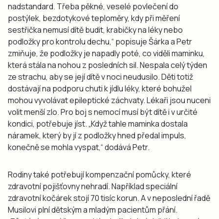
nadstandard. Třeba pěkné, veselé povlečení do
postýlek, bezdotykové teploměry, kdy při měření
sestřička nemusí dítě budit, krabičky na léky nebo
podložky pro kontrolu dechu,“ popisuje Šárka a Petr
zmiňuje, že podložky je napadly poté, co viděli maminku,
která stála na nohou z posledních sil. Nespala celý týden
ze strachu, aby se její dítě v noci neudusilo. Děti totiž
dostávají na podporu chuti k jídlu léky, které bohužel
mohou vyvolávat epileptické záchvaty. Lékaři jsou nuceni
volit menší zlo. Pro boj s nemocí musí být dítě i v určité
kondici, potřebuje jíst. „Když tahle maminka dostala
náramek, který by jí z podložky hned předal impuls,
konečně se mohla vyspat,“ dodává Petr.
Rodiny také potřebují kompenzační pomůcky, které
zdravotní pojišťovny nehradí. Například speciální
zdravotní kočárek stojí 70 tisíc korun. A v neposlední řadě
Musilovi plní dětským a mladým pacientům přání.