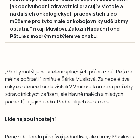
jak obdivuhodní zdravotníci pracují v Motole a
na dalších onkologických pracovištích a co
můžeme pro tyto malé onkobojovníky udělat my
ostatní," říkají Musilovi. Založili Nadační fond
P3tule s modrým motýlem ve znaku.
„Modrý motýl je nositelem splněných přání a snů. Péťa ho
měl na počítači,“ zmiňuje Šárka Musilová. Za necelé dva
roky existence fondu získali 2,2 milionu korun na potřeby
zdravotnických zařízení, ale hlavně malých a mladých
pacientů a jejich rodin. Podpořili jich ke stovce.
Lidé nejsou lhostejní
Penězi do fondu přispívají jednotlivci, ale i firmy. Musilovi s