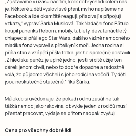
„Zůstáváme v úžasu nad tím, kolik dobrých lidí kolem nás
je. Některé z dětí vysloví své přání, my ho napíšeme na
Facebook a lidé okamžitě reagují, přispívají a připojují
vzkazy,“ vypráví Šárka Musilová. Tak Nadační fond P3tule
koupil panenku Reborn, mobily, tablety, devatenáctiletý
chlapec si přál lego Star Wars, dalšího vážně nemocného
mladíka fond vypravil s přítelkyní k moři. Jedna rodina si
přála stan a vzápětí přišla fotka, jak ho společně postavili.
„Z hlediska peněz je úplně jedno, jestli si dítě užije ten
dárek jenom chvíli, nebo to dobře dopadne a radostně
volá, že půjdeme všichni i s jeho rodiči na večeři. Ty děti
jsou neskutečně statečné,“ říká Šárka.
Málokdo si uvědomuje, že pokud rodinu zasáhne tak
těžká nemoc jako rakovina, obvykle jeden z rodičů musí
přestat pracovat, výdaje se přitom naopak zvyšují.
Cena pro všechny dobré lidi