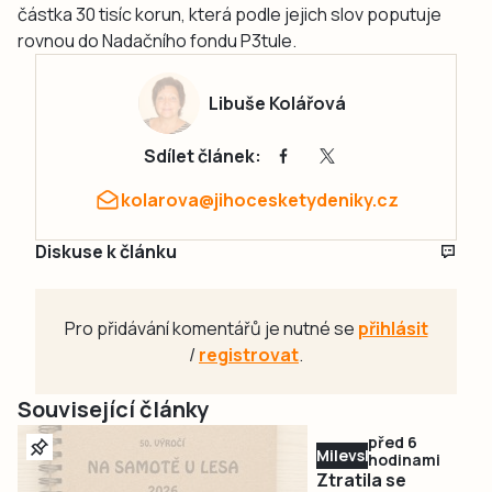
částka 30 tisíc korun, která podle jejich slov poputuje
rovnou do Nadačního fondu P3tule.
Libuše Kolářová
Sdílet článek:
kolarova@jihocesketydeniky.cz
Diskuse k článku
Pro přidávání komentářů je nutné se
přihlásit
/
registrovat
.
Související články
před 6
Milevsko
hodinami
Ztratila se