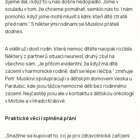
žijeme dál, i když to u nás dobře nedopadlo. Jsme v
souladu v tom, že chceme pomáhat, semklo nás to. I nám
pomohlo, když jsme mohli mluvit s lidmi, kteří dítě ztratili
před námi.“ S některými rodinami se Musilovi přátelí
dodnes.
A viděli už i dost rodin, které nemoc dítěte naopak rozbila.
Některý z partnerů situaci neunesl, druhý zbyl na
všechno sám. „Je přitom evidentní, že když má dítě
zázemí v harmonické rodině, daří se lépe i léčba,“ zmiňuje
Petr. Musilovi spolupracují i s dětským domovem Veska u
Pardubic, kde jsou těžce nemocné děti bez rodinného
zázemí. Nejčastěji jsou ale v kontaktu s dětskou onkologií
v Motole a v Hradci Králové.
Praktické věci i splněná přání
„Snažíme se kupovat to, co je pro zdravotnické zařízení