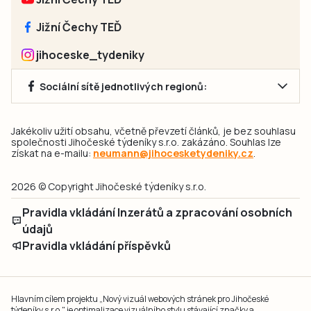
Jižní Čechy TEĎ
jihoceske_tydeniky
Sociální sítě jednotlivých regionů:
Jakékoliv užití obsahu, včetně převzetí článků, je bez souhlasu
společnosti Jihočeské týdeníky s.r.o. zakázáno. Souhlas lze
získat na e-mailu:
neumann@jihocesketydeniky.cz
.
2026 © Copyright Jihočeské týdeníky s.r.o.
Pravidla vkládání Inzerátů a zpracování osobních
údajů
Pravidla vkládání příspěvků
Hlavním cílem projektu „Nový vizuál webových stránek pro Jihočeské
týdeníky s.r.o." je optimalizace vizuálního stylu stávající značky a