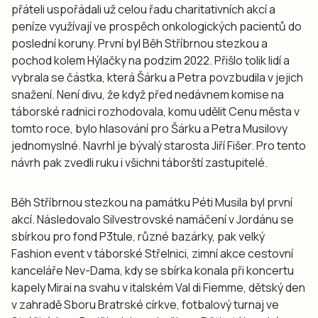
přáteli uspořádali už celou řadu charitativních akcí a
peníze využívají ve prospěch onkologických pacientů do
poslední koruny. První byl Běh Stříbrnou stezkou a
pochod kolem Hýlačky na podzim 2022. Přišlo tolik lidí a
vybrala se částka, která Šárku a Petra povzbudila v jejich
snažení. Není divu, že když před nedávnem komise na
táborské radnici rozhodovala, komu udělit Cenu města v
tomto roce, bylo hlasování pro Šárku a Petra Musilovy
jednomyslné. Navrhl je bývalý starosta Jiří Fišer. Pro tento
návrh pak zvedli ruku i všichni táborští zastupitelé.
Běh Stříbrnou stezkou na památku Péti Musila byl první
akcí. Následovalo Silvestrovské namáčení v Jordánu se
sbírkou pro fond P3tule, různé bazárky, pak velký
Fashion event v táborské Střelnici, zimní akce cestovní
kanceláře Nev-Dama, kdy se sbírka konala při koncertu
kapely Mirai na svahu v italském Val di Fiemme, dětský den
v zahradě Sboru Bratrské církve, fotbalový turnaj ve