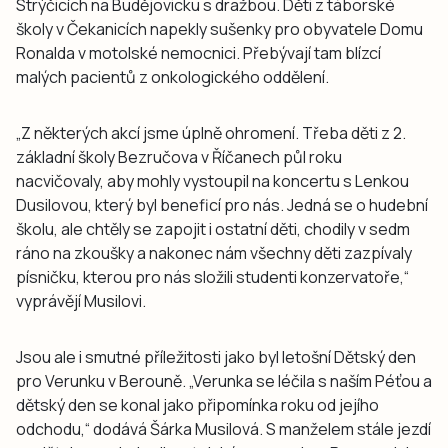
Strýčicích na Budějovicku s dražbou. Děti z táborské
školy v Čekanicích napekly sušenky pro obyvatele Domu
Ronalda v motolské nemocnici. Přebývají tam blízcí
malých pacientů z onkologického oddělení.
„Z některých akcí jsme úplně ohromení. Třeba děti z 2.
základní školy Bezručova v Říčanech půl roku
nacvičovaly, aby mohly vystoupil na koncertu s Lenkou
Dusilovou, který byl beneficí pro nás. Jedná se o hudební
školu, ale chtěly se zapojit i ostatní děti, chodily v sedm
ráno na zkoušky a nakonec nám všechny děti zazpívaly
písničku, kterou pro nás složili studenti konzervatoře,“
vyprávějí Musilovi.
Jsou ale i smutné příležitosti jako byl letošní Dětský den
pro Verunku v Berouně. „Verunka se léčila s naším Péťou a
dětský den se konal jako připomínka roku od jejího
odchodu,“ dodává Šárka Musilová. S manželem stále jezdí