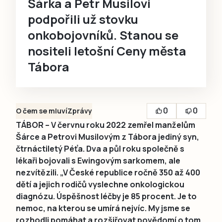
Šárka a Petr Musilovi
podpořili už stovku
onkobojovníků. Stanou se
nositeli letošní Ceny města
Tábora
0
0
O čem se mluví
Zprávy
TÁBOR – V červnu roku 2022 zemřel manželům
Šárce a Petrovi Musilovým z Tábora jediný syn,
čtrnáctiletý Péťa. Dva a půl roku společně s
lékaři bojovali s Ewingovým sarkomem, ale
nezvítězili. „V České republice ročně 350 až 400
dětí a jejich rodičů vyslechne onkologickou
diagnózu. Úspěšnost léčby je 85 procent. Je to
nemoc, na kterou se umírá nejvíc. My jsme se
rozhodli pomáhat a rozšiřovat povědomí o tom,