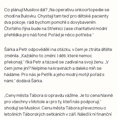
Co plánují Musilovi dál? „Na operativu onkoortopedie se
chodí na Bulovku. Chystají tam teď pro dětské pacienty
dva pokoje, rádi bychom pomohli s dovybavením.
Čtvrtého října bude na Střelnici zase charitativní módní
přehlídka pro náš fond. Pořád je něco potřeba.“
Šárka a Petr odpověděli i na otázku, v čem je ztráta dítěte
změnila. „Každého to změní. I děti, které nemoc
překonají,“ říká Petr a tázavě se zadíval na svoji ženu. „V
čem jsme jiní? Nelpíme na kravinách a daleko míň se
hádáme. Pro nás je Petřík a jeho modrý motýl pořád s
námi,“ dodává Šárka.
„Ceny města Tábora si opravdu vážíme. Je to cena hlavně
pro všechny v Motole a i pro ty, kteří nás podporují,“
shodují se Musilovi. Cenu města Tábora převezmou o
letošních Táborských setkáních v září. Náleží k ní finanční