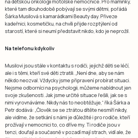
na dětskou onkologii motolské nemocnice. Pro maminky,
které tam dlouhodobě pobývají se svými dětmi, pořádá
Šárka Musilová s kamarádkami Beauty day. Přiveze
kadeřnici, kosmetičku, na chvíli přijde rozptýlení od
starostí, které si neumí představit nikdo, kdo je neprožil.
Na telefonu kdykoliv
Musilovi jsou stále v kontaktu s rodiči, jejichž děti se léčí,
ale i s těmi, kteří své děti ztratili. „Není dne, aby se nám
někdo neozval. Vždycky jsme připravení probírat situaci.
Nejsme odborníci na psychologii, můžeme nabídnout jen
svoje zkušenosti. Jak jsme určité situace řešili, jak se s
nimi vyrovnáváme. Nikdy nás to neobtěžuje,“ říká Šárka a
Petr dodává: „Člověk se se ztrátou dítěte nesmíří nikdy,
ale vidíme, že setkání s námi je důležité i pro rodiče, kteří
prožívají v nemocnici to, co dříve my. Ti rodiče jsou v
tenzi, doufají a současně v pozadí mají strach, vidí ale, že