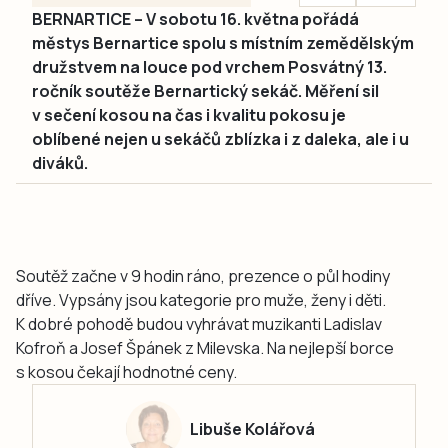
BERNARTICE – V sobotu 16. května pořádá
městys Bernartice spolu s místním zemědělským
družstvem na louce pod vrchem Posvátný 13.
ročník soutěže Bernartický sekáč. Měření sil
v sečení kosou na čas i kvalitu pokosu je
oblíbené nejen u sekáčů zblízka i z daleka, ale i u
diváků.
Soutěž začne v 9 hodin ráno, prezence o půl hodiny
dříve. Vypsány jsou kategorie pro muže, ženy i děti.
K dobré pohodě budou vyhrávat muzikanti Ladislav
Kofroň a Josef Špánek z Milevska. Na nejlepší borce
s kosou čekají hodnotné ceny.
Libuše Kolářová