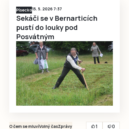
15. 5. 2026 7:37
Písecko
Sekáči se v Bernarticích
pustí do louky pod
Posvátným
1
0
O čem se mluví
Volný čas
Zprávy