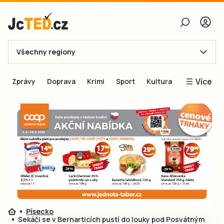
Všechny regiony
E-mail
Více
Zprávy
Doprava
Krimi
Sport
Kultura
Heslo
Blogy
Obnovit heslo
Inspirace
Čtenáři píší
Přihlásit se
Speciální přílohy
Přihlásit se přes Facebook
Inzerce
Ještě nemám účet, chci se
Registrovat
Písecko
Sekáči se v Bernarticích pustí do louky pod Posvátným