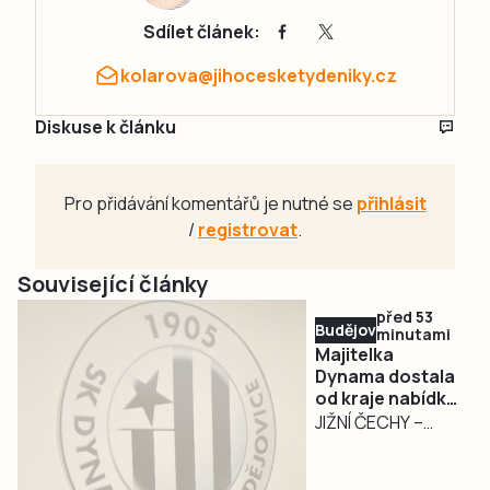
Sdílet článek:
kolarova@jihocesketydeniky.cz
Diskuse k článku
Pro přidávání komentářů je nutné se
přihlásit
/
registrovat
.
Související články
před 53
Budějovicko
minutami
Majitelka
Dynama dostala
od kraje nabídku
na odkup akcií za
JIŽNÍ ČECHY –
32,55 milionu
Jihočeský kraj ve
středu 5. srpna