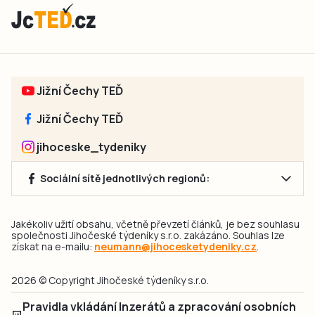
Jižní Čechy TEĎ
Jižní Čechy TEĎ
jihoceske_tydeniky
Sociální sítě jednotlivých regionů:
Jakékoliv užití obsahu, včetně převzetí článků, je bez souhlasu
společnosti Jihočeské týdeníky s.r.o. zakázáno. Souhlas lze
získat na e-mailu:
neumann@jihocesketydeniky.cz
.
2026 © Copyright Jihočeské týdeníky s.r.o.
Pravidla vkládání Inzerátů a zpracování osobních