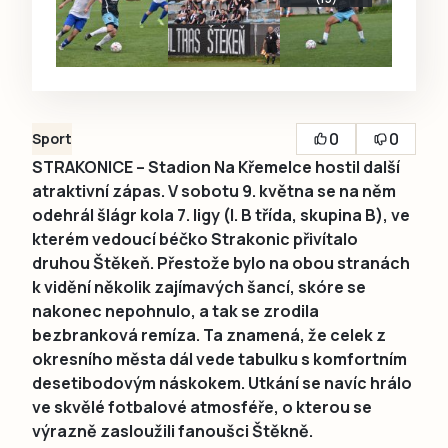
0
0
Sport
STRAKONICE – Stadion Na Křemelce hostil další
atraktivní zápas. V sobotu 9. května se na něm
odehrál šlágr kola 7. ligy (I. B třída, skupina B), ve
kterém vedoucí béčko Strakonic přivítalo
druhou Štěkeň. Přestože bylo na obou stranách
k vidění několik zajímavých šancí, skóre se
nakonec nepohnulo, a tak se zrodila
bezbranková remíza. Ta znamená, že celek z
okresního města dál vede tabulku s komfortním
desetibodovým náskokem. Utkání se navíc hrálo
ve skvělé fotbalové atmosféře, o kterou se
výrazně zasloužili fanoušci Štěkně.