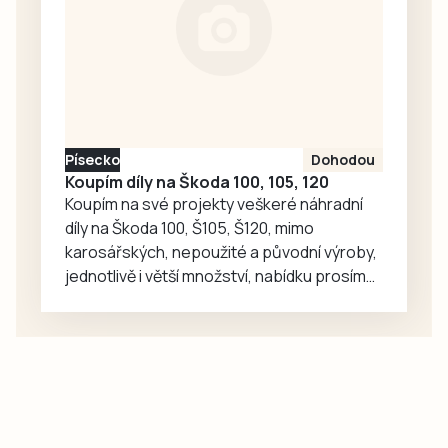
sestavách,
víkendu, z pohledu
protože Tábor
Jakuba Rataje.
včera sehrál…
Reprezentant
Dukly Prostějov
nasbíral během
osmi soutěžních
Písecko
Dohodou
seskoků pouhé tři
Koupím díly na Škoda 100, 105, 120
centimetry,
Koupím na své projekty veškeré náhradní
suverénně zvítězil
díly na Škoda 100, Š105, Š120, mimo
mezi jednotlivci a
karosářských, nepoužité a původní výroby,
společně se…
jednotlivě i větší množství, nabídku prosím
pouze na e-mail: svorpi@seznam.cz.