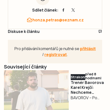
Sdílet článek:
honza.petras@seznam.cz
Diskuse k článku
Pro přidávání komentářů je nutné se
přihlásit
/
registrovat
.
Související články
před 8
Strakonicko
hodinami
Trenér Bavorova
Karel Krejčí:
Nechceme
budovat úplně
BAVOROV – Po
nové mužstvo
zkušenostech z
divize přichází