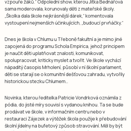
vzpouře žáků.“ Odpolední show, kterou Jitka Bednářová
sama moderovala, korunovaly děti z mateřské školy.
„Školka dala škole nejkrásnější dárek,“ komentovala
vystoupení nejmenších účinkujících, „budoucí prvňáčky.“
Dnes je škola v Chlumu u Třeboně fakultní a je mimo jiné
zapojená do programu Schola Empirica, jehož principem
je naučit děti uplatňovat znalosti, komunikovat,
spolupracovat, kriticky myslet a tvořit. Ve škole vychází
nápaditý časopis Mrholení, působí v ní školní parlament,
děti se starají se o komunitní dešťovou zahradu, vytvořily
historickou stezku Chlumem…
Novinka, kterou ředitelka Patricie Vondrková oznámila z
pódia, do jisté míry souvisí s vydanou knihou. Ta se bude
prodávat ve škole, v informačním centru nebo v
restauraci Zájezek a výtěžek škola použije k přebudování
školní jídelny na bufetový způsob stravování. Měl by být