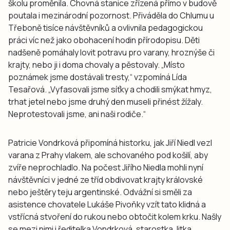
školu proměnila. Chovná stanice zřízená přímo v budově
poutala i mezinárodní pozornost. Přiváděla do Chlumu u
Třeboně tisíce návštěvníků a ovlivnila pedagogickou
práci víc než jako obohacení hodin přírodopisu. Děti
nadšeně pomáhaly lovit potravu pro varany, hroznýše či
krajty, nebo ji i doma chovaly a pěstovaly. „Místo
poznámek jsme dostávali tresty,“ vzpomíná Lída
Tesařová. „Vyfasovali jsme síťky a chodili smýkat hmyz,
trhat jetel nebo jsme druhý den museli přinést žížaly.
Neprotestovali jsme, ani naši rodiče.“
Patricie Vondrková připomíná historku, jak Jiří Niedl vezl
varana z Prahy vlakem, ale schovaného pod košilí, aby
zvíře neprochladlo. Na počest Jiřího Niedla mohli nyní
návštěvníci v jedné ze tříd obdivovat krajty královské
nebo ještěry teju argentinské. Odvážní si směli za
asistence chovatele Lukáše Pivoňky vzít tato klidná a
vstřícná stvoření do rukou nebo obtočit kolem krku. Našly
se mezi nimi i ředitelka Vondrková, starostka Jitka