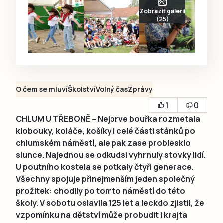
Zobrazit galerii
(25)
O čem se mluví
Školství
Volný čas
Zprávy
1
0
CHLUM U TŘEBONĚ – Nejprve bouřka rozmetala
klobouky, koláče, košíky i celé části stánků po
chlumském náměstí, ale pak zase problesklo
slunce. Najednou se odkudsi vyhrnuly stovky lidí.
U poutního kostela se potkaly čtyři generace.
Všechny spojuje přinejmenším jeden společný
prožitek: chodily po tomto náměstí do této
školy. V sobotu oslavila 125 let a leckdo zjistil, že
vzpomínku na dětství může probudit i krajta