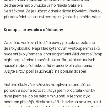
Bednářová nebo vnučka Jiřího Niedla Gabriela
Sedláčková. Za její účasti odhalila škola bývalému řediteli,
přírodovědci a autorovi cestopisných knih pamětní nápis.
Krasopis, pravopis a dělobuchy
Zaplněné venkovní hlediště bavily po celé odpoledne
desítky školáků. Například kytarovým vystoupením žáků
hudební školy Yamaha, choreografiemi Wild West a Vamp
night populárního tanečního kroužku, útokem malých
hasičů nebo přehlídkou tříd v rámci školní akademie.
„Užijte si to,“ posílali účinkující na pódium dospělí.
Historie školy však vždycky neoplývala atmosférou
pohody a sounáležitosti. „Když jsem pročítala kroniky,
divila jsem se, co se dělo v minulosti. Všechno bylo
mnohem přísnější, škola se tvářila hezky na povrch, ale ti