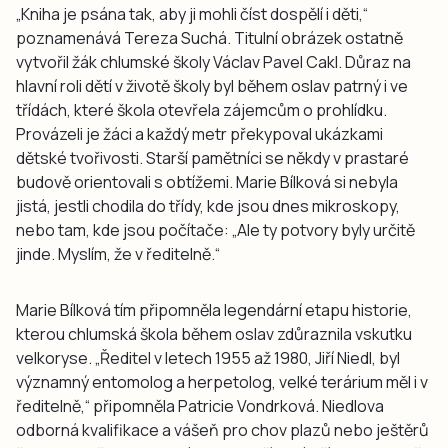
„Kniha je psána tak, aby ji mohli číst dospělí i děti,“
poznamenává Tereza Suchá. Titulní obrázek ostatně
vytvořil žák chlumské školy Václav Pavel Cakl. Důraz na
hlavní roli dětí v životě školy byl během oslav patrný i ve
třídách, které škola otevřela zájemcům o prohlídku.
Provázeli je žáci a každý metr překypoval ukázkami
dětské tvořivosti. Starší pamětníci se někdy v prastaré
budově orientovali s obtížemi. Marie Bílková si nebyla
jistá, jestli chodila do třídy, kde jsou dnes mikroskopy,
nebo tam, kde jsou počítače: „Ale ty potvory byly určitě
jinde. Myslím, že v ředitelně.“
Marie Bílková tím připomněla legendární etapu historie,
kterou chlumská škola během oslav zdůraznila vskutku
velkoryse. „Ředitel v letech 1955 až 1980, Jiří Niedl, byl
významný entomolog a herpetolog, velké terárium měl i v
ředitelně,“ připomněla Patricie Vondrková. Niedlova
odborná kvalifikace a vášeň pro chov plazů nebo ještěrů