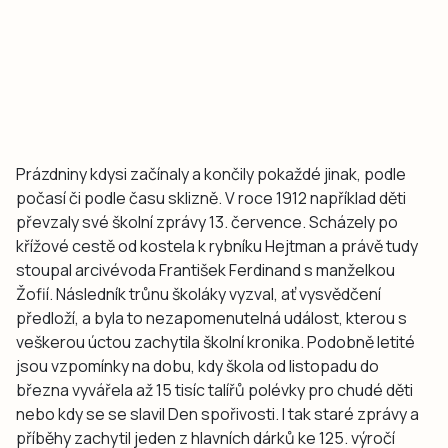
Prázdniny kdysi začínaly a končily pokaždé jinak, podle
počasí či podle času sklizně. V roce 1912 například děti
převzaly své školní zprávy 13. července. Scházely po
křížové cestě od kostela k rybníku Hejtman a právě tudy
stoupal arcivévoda František Ferdinand s manželkou
Žofií. Následník trůnu školáky vyzval, ať vysvědčení
předloží, a byla to nezapomenutelná událost, kterou s
veškerou úctou zachytila školní kronika. Podobně letité
jsou vzpomínky na dobu, kdy škola od listopadu do
března vyvářela až 15 tisíc talířů polévky pro chudé děti
nebo kdy se se slavil Den spořivosti. I tak staré zprávy a
příběhy zachytil jeden z hlavních dárků ke 125. výročí