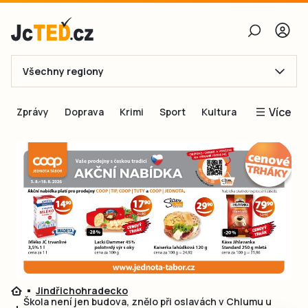
Všechny regiony
E-mail
Více
Zprávy
Doprava
Krimi
Sport
Kultura
Heslo
Blogy
Obnovit heslo
Inspirace
Čtenáři píší
Přihlásit se
Speciální přílohy
Přihlásit se přes Facebook
Inzerce
Ještě nemám účet, chci se
Registrovat
Jindřichohradecko
Škola není jen budova, znělo při oslavách v Chlumu u