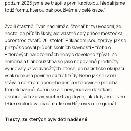
podzim 2025 jsme se trápili s první kapitolou, hledali jsme
totiž formu, kterou pak používáme v celé knize.“
Zvolili šťastně. Tvar, nad nímž si čtenář brzy uvědomí, že
nečte jen příběh školy, ale vlastně celý příběh městečka
uprostřed zvratů 20. století. Příkladem jsou zprávy, jak se
přizpůsoboval průběh školních slavností – třeba o
Hitlerových narozeninách nebylo dovoleno zpívat. Že
němčina a francouzština se jako nepovinné předměty
vyučovaly už ve dvacátých letech, po nacistické okupaci
však němčina povinně od třetí třídy. Nebo jak se škola
stávala centrem obecního dění a v tělocvičně probíhal
trénink hasičů. Autoři se ale nevyhnuli ani desítkám
osobnějších zpráv, včetně tragických, jako když v červnu
1945 explodoval malému Jirkovi Hájkovi v ruce granát.
Tresty, ze kterých byly děti nadšené