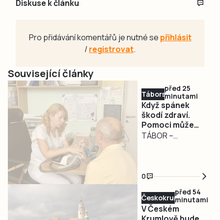
Diskuse k článku
Pro přidávání komentářů je nutné se
přihlásit
/
registrovat
.
Související články
před 25
Táborsko
minutami
Když spánek
škodí zdraví.
Pomoci může
spánková
TÁBOR –
ambulance v
Chrápání, výrazná
táborské
únava, denní
nemocnici
spavost nebo
0
zástavy dechu
před 54
během spánku
Českokrumlovsko
minutami
mohou být
V Českém
příznakem
Krumlově bude