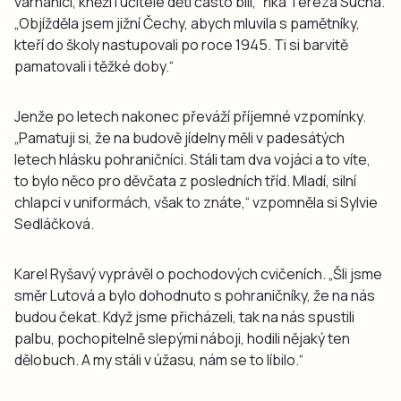
varhaníci, kněží i učitelé děti často bili,“ říká Tereza Suchá.
„Objížděla jsem jižní Čechy, abych mluvila s pamětníky,
kteří do školy nastupovali po roce 1945. Ti si barvitě
pamatovali i těžké doby.“
Jenže po letech nakonec převáží příjemné vzpomínky.
„Pamatuji si, že na budově jídelny měli v padesátých
letech hlásku pohraničníci. Stáli tam dva vojáci a to víte,
to bylo něco pro děvčata z posledních tříd. Mladí, silní
chlapci v uniformách, však to znáte,“ vzpomněla si Sylvie
Sedláčková.
Karel Ryšavý vyprávěl o pochodových cvičeních. „Šli jsme
směr Lutová a bylo dohodnuto s pohraničníky, že na nás
budou čekat. Když jsme přicházeli, tak na nás spustili
palbu, pochopitelně slepými náboji, hodili nějaký ten
dělobuch. A my stáli v úžasu, nám se to líbilo.“