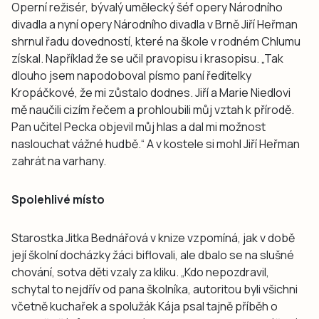
Operní režisér, bývalý umělecký šéf opery Národního
divadla a nyní opery Národního divadla v Brně Jiří Heřman
shrnul řadu dovedností, které na škole v rodném Chlumu
získal. Například že se učil pravopisu i krasopisu. „Tak
dlouho jsem napodoboval písmo paní ředitelky
Kropáčkové, že mi zůstalo dodnes. Jiří a Marie Niedlovi
mě naučili cizím řečem a prohloubili můj vztah k přírodě.
Pan učitel Pecka objevil můj hlas a dal mi možnost
naslouchat vážné hudbě.“ A v kostele si mohl Jiří Heřman
zahrát na varhany.
Spolehlivé místo
Starostka Jitka Bednářová v knize vzpomíná, jak v době
její školní docházky žáci biflovali, ale dbalo se na slušné
chování, sotva děti vzaly za kliku. „Kdo nepozdravil,
schytal to nejdřív od pana školníka, autoritou byli všichni
včetně kuchařek a spolužák Kája psal tajně příběh o