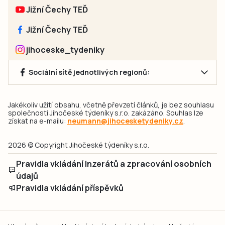
Jižní Čechy TEĎ
Jižní Čechy TEĎ
jihoceske_tydeniky
Sociální sítě jednotlivých regionů:
Jakékoliv užití obsahu, včetně převzetí článků, je bez souhlasu
společnosti Jihočeské týdeníky s.r.o. zakázáno. Souhlas lze
získat na e-mailu:
neumann@jihocesketydeniky.cz
.
2026 © Copyright Jihočeské týdeníky s.r.o.
Pravidla vkládání Inzerátů a zpracování osobních
údajů
Pravidla vkládání příspěvků