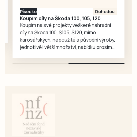
Pršíně do
Písecko
Dohodou
rožmberského
Koupím díly na Škoda 100, 105, 120
hradu. Tentokrát
Koupím na své projekty veškeré náhradní
se…
díly na Škoda 100, Š105, Š120, mimo
karosářských, nepoužité a původní výroby,
jednotlivě i větší množství, nabídku prosím
pouze na e-mail: svorpi@seznam.cz.