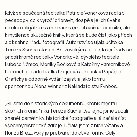
Když se současná ředitelka Patricie Vondrková radila s
pedagogy, co k výročí připravit, dospěla jejich úvaha
nikoli k obligátnímu almanachu či archivnímu sborníku, ale
k myšlence skutečné knihy, která se bude číst jako příběh
a obsáhne i řadu fotografií. Autorství se ujala učitelka
Tereza Suchá s Janem Březovským a do redakční rady se
přidali kromě ředitelky Vondrkové, bývalého ředitele
Luboše Němce, Moniky Bočkové a Kateřiny Hamerníkové i
historičtí poradci Radka Krejčová a Jaroslav Papáček.
Graficky a odborně vydání zajistila jako formu
sponzoringu Alena Winner z Nakladatelství Fynbos.
„Šli jsme do historických dokumentů, kronik města i
školních kronik,“ říká Tereza Suchá. „Veřejně jsme začali
shánět pamětníky, historické fotografie a já začala číst
všechny historické zdroje. Dělala jsem z nich výtahy a
Honza Březovský je přetvářel do čtivé formy. Celý