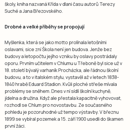
školy, kniha nazvaná Křída v dlani času autorů Terezy
Suché a Jana Březovského.
Drobné a velké příběhy se propojují
Myšlenka, která se jako motto prolínala letošními
oslavami, sice zní Škola není jen budova. Jenže bez
budovy a letopočtu jejího vzniku by oslavy postrádaly
oporu. Prvním učitelem v Chlumu u Třeboně byl sice už v
18. století bývalý varhaník Procházka, ale řádnou školní
budovu, a to v italském stylu, vystavěl až v letech 1838-
1840 hrabě Eduard Stadion. Kvůli ploché střeše mívala
problémy se sněhem. Dnes v ní sídlí školní kuchyně,
jídelna a družina. Když ale přestala kapacitně vyhovovat,
rozhodl se Chlum pro novostavbu. Ze současného
pohledu je pozoruhodné už tempo výstavby. V březnu
1899 se vybíral pozemek a 15. září 1900 usedli do škamen
první žáci.