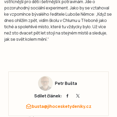
vstřícnější pro děti i šetrnější k potravinám. Jde o
pozoruhodný sociální experiment. Jako by se vztahoval
ke vzpomínce bývalého ředitele Luboše Němce: „Když se
dnes ohlížím zpět, vidím školu v Chlumu u Třeboně jako
tiché a spolehlivé místo, které tu vždycky bylo. Už více
než sto dvacet pět let stojí na stejném místě a sleduje,
jak se svět kolem mění.“
Petr Bušta
Sdílet článek:
busta@jihocesketydeniky.cz