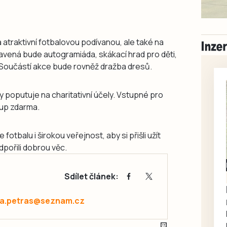
 atraktivní fotbalovou podívanou, ale také na
vená bude autogramiáda, skákací hrad pro děti,
m. Součástí akce bude rovněž dražba dresů.
 poputuje na charitativní účely. Vstupné pro
tup zdarma.
otbalu i širokou veřejnost, aby si přišli užít
pořili dobrou věc.
Milevsko
Sdílet článek:
Zdarma / za odvoz
Daruji do dobrých
rukou kotě
a.petras@seznam.cz
Daruji do dobrých rukou
kotě-kočka, odčervené,