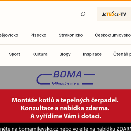
dějovicko
Písecko
Strakonicko
Českokrumlovsko
E-mail
Sport
Kultura
Blogy
Inspirace
Čtenáři p
Heslo
P
Přihlás
Ještě nemám ú