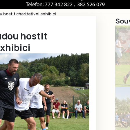
 hostit charitativní exhibici
Souv
udou hostit
exhibici