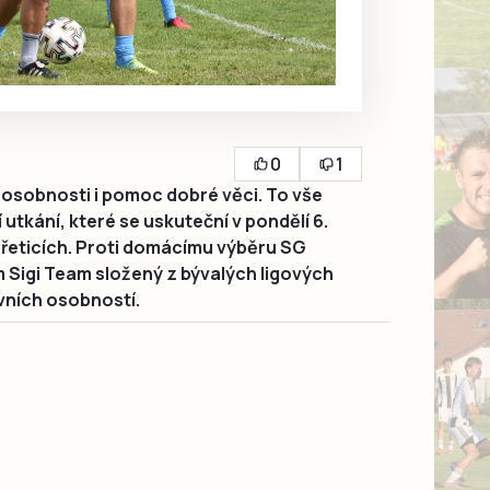
0
1
osobnosti i pomoc dobré věci. To vše
 utkání, které se uskuteční v pondělí 6.
ořeticích. Proti domácímu výběru SG
 Sigi Team složený z bývalých ligových
vních osobností.