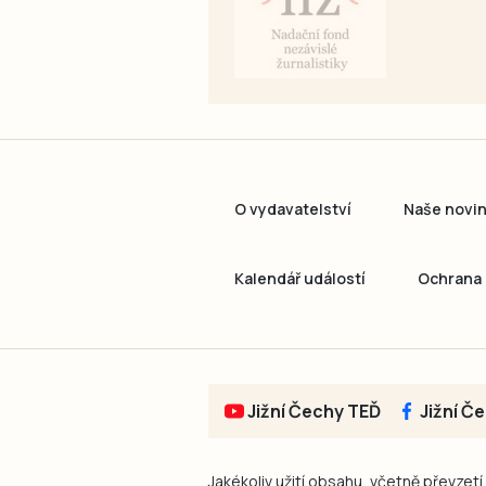
O vydavatelství
Naše novi
Kalendář událostí
Ochrana 
Jižní Čechy TEĎ
Jižní Č
Jakékoliv užití obsahu, včetně převzetí