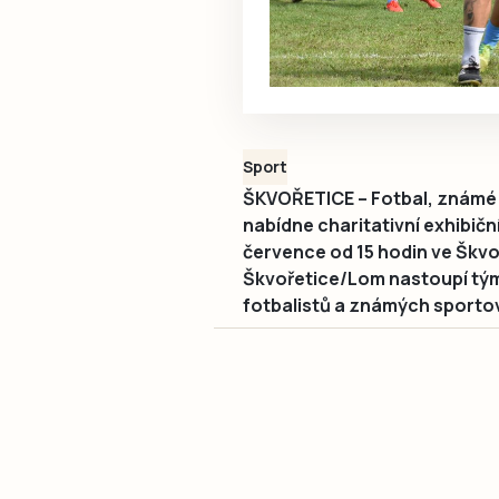
Sport
ŠKVOŘETICE – Fotbal, známé 
nabídne charitativní exhibiční
července od 15 hodin ve Škv
Škvořetice/Lom nastoupí tým
fotbalistů a známých sporto