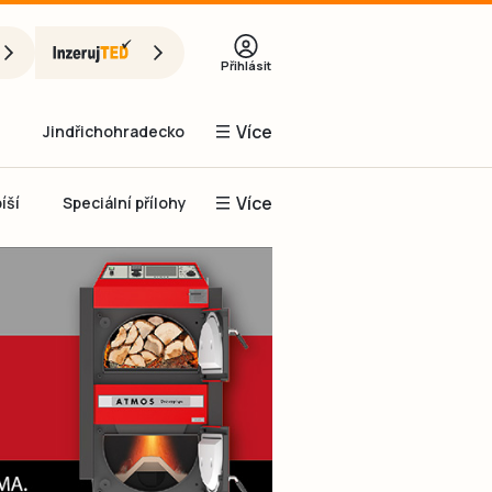
Přihlásit
Více
Jindřichohradecko
Více
íší
Speciální přílohy
Prachaticko
Inzerce
Obnovit heslo
řihlásit se
it se přes Facebook
čet, chci se
Registrovat