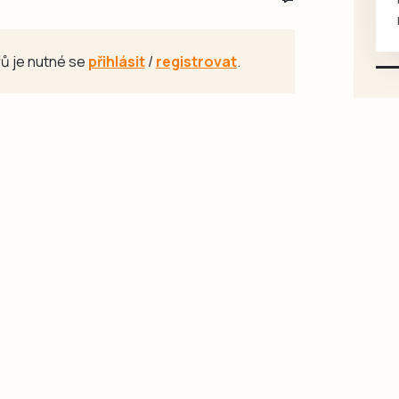
mazlivé, ihned k odběru.
ů je nutné se
přihlásit
/
registrovat
.