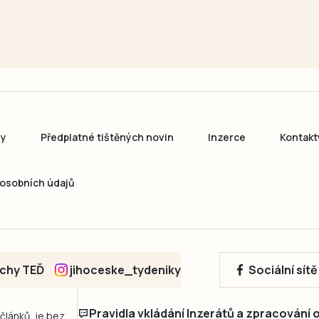
ny
Předplatné tištěných novin
Inzerce
Kontakt
osobních údajů
echy TEĎ
jihoceske_tydeniky
Sociální sít
Pravidla vkládání Inzerátů a zpracování
 článků, je bez