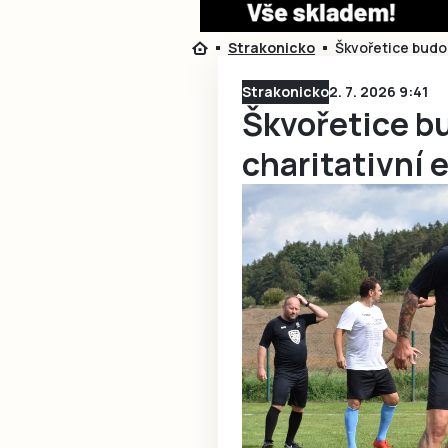
Strakonicko
Škvořetice budou
Strakonicko
2. 7. 2026 9:41
Škvořetice b
charitativní 