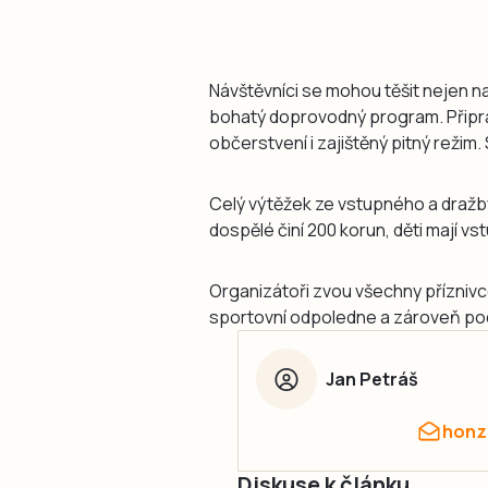
Návštěvníci se mohou těšit nejen na
bohatý doprovodný program. Připra
občerstvení i zajištěný pitný reži
Celý výtěžek ze vstupného a dražby
dospělé činí 200 korun, děti mají vs
Organizátoři zvou všechny příznivce f
sportovní odpoledne a zároveň pod
Jan Petráš
honz
Diskuse k článku