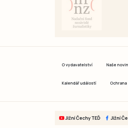
O vydavatelství
Naše novi
Kalendář událostí
Ochrana 
Jižní Čechy TEĎ
Jižní Č