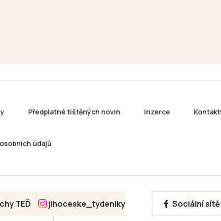
ny
Předplatné tištěných novin
Inzerce
Kontakt
osobních údajů
echy TEĎ
jihoceske_tydeniky
Sociální sít