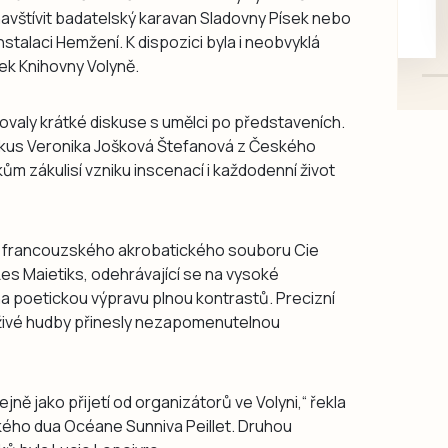
 navštívit badatelský karavan Sladovny Písek nebo
mazlivé, ihned k odběru.
nstalaci Hemžení. K dispozici byla i neobvyklá
ek Knihovny Volyně.
ovaly krátké diskuse s umělci po představeních.
rkus Veronika Jošková Štefanová z Českého
ákům zákulisí vzniku inscenací i každodenní život
ní francouzského akrobatického souboru Cie
es Maietiks, odehrávající se na vysoké
na poetickou výpravu plnou kontrastů. Precizní
živé hudby přinesly nezapomenutelnou
ejně jako přijetí od organizátorů ve Volyni,“ řekla
kého dua Océane Sunniva Peillet. Druhou