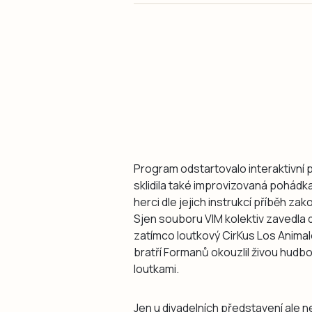
Program odstartovalo interaktivní 
sklidila také improvizovaná pohádka M
herci dle jejich instrukcí příběh z
Sjen souboru VIM kolektiv zavedla 
zatímco loutkový CirKus Los Animal
bratří Formanů okouzlil živou hudbou
loutkami.
Jen u divadelních představení ale 