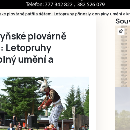
ké plovárně patřila dětem: Letopruhy přinesly den plný umění a kr
Souv
lyňské plovárně
m: Letopruhy
plný umění a