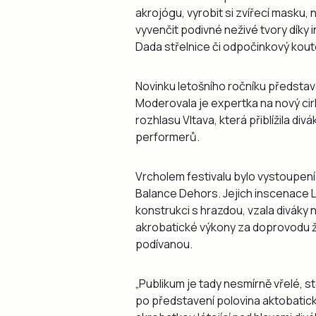
akrojógu, vyrobit si zvířecí masku,
vyvenčit podivné neživé tvory díky i
Dada střelnice či odpočinkový kout
Novinku letošního ročníku představ
Moderovala je expertka na nový ci
rozhlasu Vltava, která přiblížila div
performerů.
Vrcholem festivalu bylo vystoupe
Balance Dehors. Jejich inscenace L
konstrukci s hrazdou, vzala diváky 
akrobatické výkony za doprovodu 
podívanou.
„Publikum je tady nesmírně vřelé, st
po představení polovina aktobatic