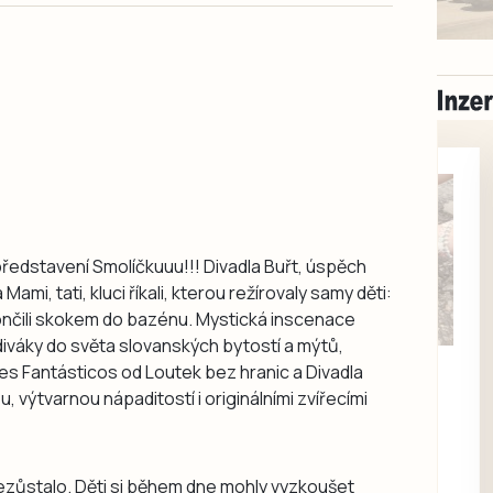
představení Smolíčkuuu!!! Divadla Buřt, úspěch
ami, tati, kluci říkali, kterou režírovaly samy děti:
akončili skokem do bazénu. Mystická inscenace
diváky do světa slovanských bytostí a mýtů,
Milevsko
es Fantásticos od Loutek bez hranic a Divadla
Zdarma / za odvoz
, výtvarnou nápaditostí i originálními zvířecími
Daruji do dobrých
rukou kotě
Daruji do dobrých rukou
nezůstalo. Děti si během dne mohly vyzkoušet
kotě-kočka, odčervené,