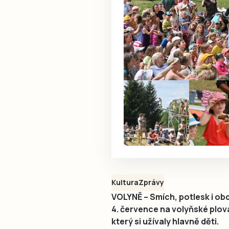
Kultura
Zprávy
VOLYNĚ – Smích, potlesk i ob
4. července na volyňské plová
který si užívaly hlavně děti.