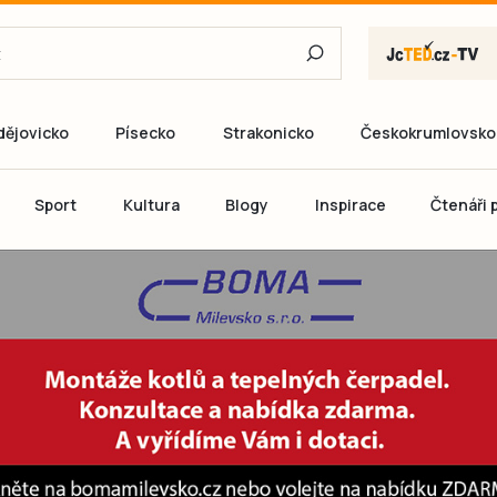
dějovicko
Písecko
Strakonicko
Českokrumlovsko
E-mail
Sport
Kultura
Blogy
Inspirace
Čtenáři p
Heslo
P
Přihlás
Ještě nemám ú