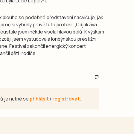
ků byla Lucie Lepoivre.
jak dlouho se podobné představení nacvičuje, jak
proč si vybraly právě tuto profesi. „Odjakživa
neustále jsem někde visela hlavou dolů. K výškám
později jsem vystudovala londýnskou prestižní
ane. Festival zakončil energický koncert
čil děti i rodiče.
ů je nutné se
přihlásit
/
registrovat
.