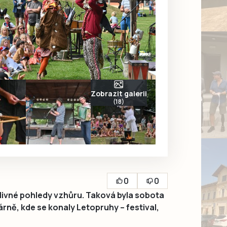
Zobrazit galerii
(18)
0
0
divné pohledy vzhůru. Taková byla sobota
rně, kde se konaly Letopruhy – festival,