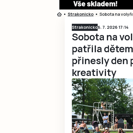
Strakonicko
Sobota na volyňs
Strakonicko
6. 7. 2026 17:14
Sobota na vo
patřila děte
přinesly den 
kreativity