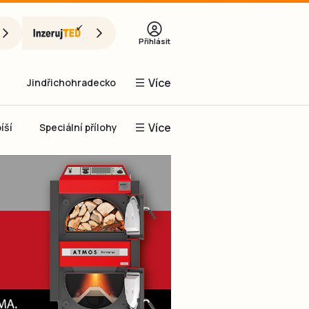
Přihlásit
Více
Jindřichohradecko
Více
íší
Speciální přílohy
Prachaticko
Inzerce
Obnovit heslo
řihlásit se
it se přes Facebook
čet, chci se
Registrovat