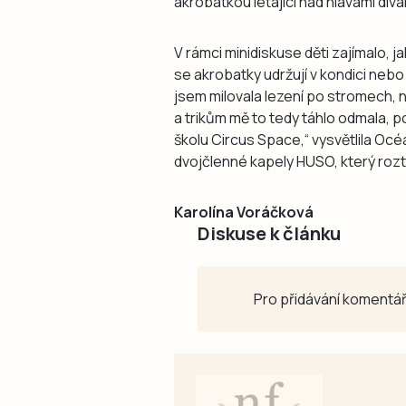
akrobatkou létající nad hlavami divá
V rámci minidiskuse děti zajímalo, 
se akrobatky udržují v kondici nebo 
jsem milovala lezení po stromech, 
a trikům mě to tedy táhlo odmala, 
školu Circus Space,“ vysvětlila Océ
dvojčlenné kapely HUSO, který roztan
Karolína Voráčková
Diskuse k článku
Pro přidávání komentář