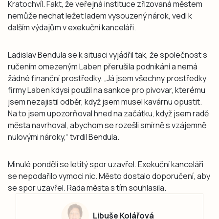
Kratochvíl. Fakt, že veřejná instituce zřizovaná městem
nemůže nechat ležet ladem vysouzený nárok, vedl k
dalším výdajům v exekuční kanceláři.
Ladislav Bendula se k situaci vyjádřil tak, že společnost s
ručením omezeným Laben přerušila podnikání a nemá
žádné finanční prostředky. „Já jsem všechny prostředky
firmy Laben kdysi použil na sankce pro pivovar, kterému
jsem nezajistil odběr, když jsem musel kavárnu opustit.
Na to jsem upozorňoval hned na začátku, když jsem radě
města navrhoval, abychom se rozešli smírně s vzájemně
nulovými nároky,“ tvrdil Bendula.
Minulé pondělí se letitý spor uzavřel. Exekuční kanceláři
se nepodařilo vymoci nic. Město dostalo doporučení, aby
se spor uzavřel. Rada města s tím souhlasila.
Libuše Kolářová