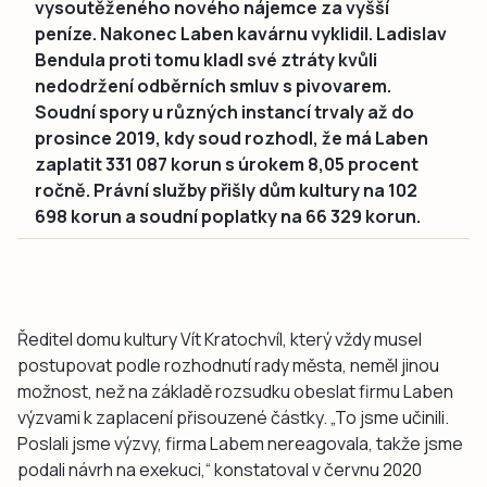
vysoutěženého nového nájemce za vyšší
peníze. Nakonec Laben kavárnu vyklidil. Ladislav
Bendula proti tomu kladl své ztráty kvůli
nedodržení odběrních smluv s pivovarem.
Soudní spory u různých instancí trvaly až do
prosince 2019, kdy soud rozhodl, že má Laben
zaplatit 331 087 korun s úrokem 8,05 procent
ročně. Právní služby přišly dům kultury na 102
698 korun a soudní poplatky na 66 329 korun.
Ředitel domu kultury Vít Kratochvíl, který vždy musel
postupovat podle rozhodnutí rady města, neměl jinou
možnost, než na základě rozsudku obeslat firmu Laben
výzvami k zaplacení přisouzené částky. „To jsme učinili.
Poslali jsme výzvy, firma Labem nereagovala, takže jsme
podali návrh na exekuci,“ konstatoval v červnu 2020