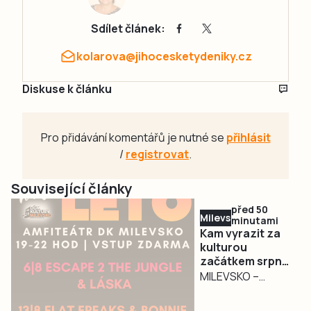
Sdílet článek:
kolarova@jihocesketydeniky.cz
Diskuse k článku
Pro přidávání komentářů je nutné se
přihlásit
/
registrovat
.
Související články
před 50
Milevsko
minutami
Kam vyrazit za
kulturou
začátkem srpna
v Milevsku?
MILEVSKO –
Nadcházející dny v
Milevsku přinesou