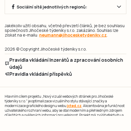
Sociální sítě jednotlivých regionů:
Jakékoliv užití obsahu, včetně převzetí článků, je bez souhlasu
společnosti Jihočeské týdeníky s.r.o. zakázáno. Souhlas lze
získat na e-mailu:
neumann@jihocesketydeniky.cz
.
2026 © Copyright Jihočeské týdeníky s.r.o.
Pravidla vkládání Inzerátů a zpracování osobních
údajů
Pravidla vkládání příspěvků
Hlavním cílem projektu „Nový vizuál webových stránek pro Jihočeské
týdeníky s.r.o." je optimalizace vizuálního stylu stávající značky a
modernizace grafického designu webu
jcted.cz
. Akcentována je funkčnost
uživatelského rozhraní webu, aby se stal moderním a přehledným zdrojem
důležitých a ověřených informací pro veřejnost. Projekt má zvýšit efektivitu a
zabezpečení poskytovaných služeb.