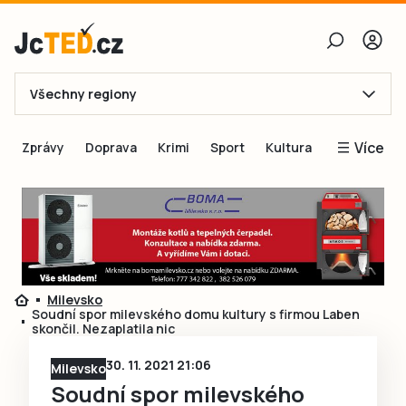
Všechny regiony
E-mail
Více
Zprávy
Doprava
Krimi
Sport
Kultura
Heslo
Blogy
Obnovit heslo
Inspirace
Čtenáři píší
Přihlásit se
Speciální přílohy
Milevsko
Přihlásit se přes Facebook
Inzerce
Soudní spor milevského domu kultury s firmou Laben
skončil. Nezaplatila nic
Ještě nemám účet, chci se
Registrovat
30. 11. 2021 21:06
Milevsko
Soudní spor milevského