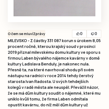
0
0
O čem se mluví
Zprávy
MILEVSKO - Z částky 331 087 korun s úrokem 8,05
procent ročně, kterou krajský soud v prosinci
2019 přiznal milevskému domu kultury ve sporu s
firmou Laben bývalého nájemce kavárny v domě
kultury Ladislava Benduly, je nakonec nula.
Přesně ta, na které navrhoval shodu při svém
nástupu na radnici v roce 2014 tehdy čerstvý
starosta Ivan Radosta. U svých tehdejších
kolegů v radě města ale neuspěl. Převážil názor,
že se má dům kultury soudit o nájemné, které mu
uniklo kvůli tomu, že firma Laben odmítala
opustit kavárnu, do níž měl dům kultury už