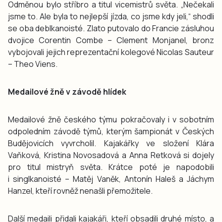
Odměnou bylo stříbro a titul vicemistrů světa. „Nečekali
jsme to. Ale byla to nejlepší jízda, co jsme kdy jeli,“ shodli
se oba deblkanoisté. Zlato putovalo do Francie zásluhou
dvojice Corentin Combe – Clement Monjanel, bronz
vybojovali jejich reprezentační kolegové Nicolas Sauteur
– Theo Viens.
Medailové žně v závodě hlídek
Medailové žně českého týmu pokračovaly i v sobotním
odpoledním závodě týmů, kterým šampionát v Českých
Budějovicích vyvrcholil. Kajakářky ve složení Klára
Vaňková, Kristina Novosadová a Anna Retková si dojely
pro titul mistryň světa. Krátce poté je napodobili
i singlkanoisté – Matěj Vaněk, Antonín Haleš a Jáchym
Hanzel, kteří rovněž nenašli přemožitele.
Další medaili přidali kajakáři, kteří obsadili druhé místo, a