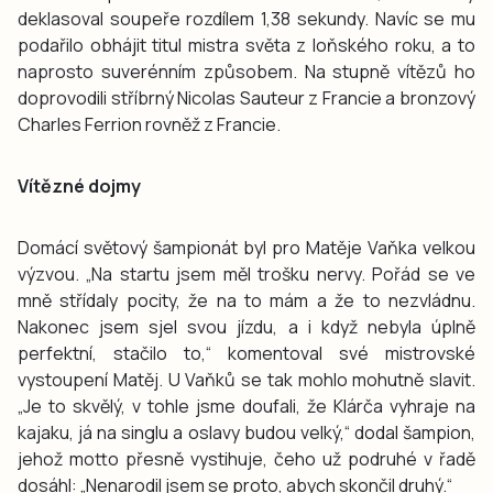
deklasoval soupeře rozdílem 1,38 sekundy. Navíc se mu
podařilo obhájit titul mistra světa z loňského roku, a to
naprosto suverénním způsobem. Na stupně vítězů ho
doprovodili stříbrný Nicolas Sauteur z Francie a bronzový
Charles Ferrion rovněž z Francie.
Vítězné dojmy
Domácí světový šampionát byl pro Matěje Vaňka velkou
výzvou. „Na startu jsem měl trošku nervy. Pořád se ve
mně střídaly pocity, že na to mám a že to nezvládnu.
Nakonec jsem sjel svou jízdu, a i když nebyla úplně
perfektní, stačilo to,“ komentoval své mistrovské
vystoupení Matěj. U Vaňků se tak mohlo mohutně slavit.
„Je to skvělý, v tohle jsme doufali, že Klárča vyhraje na
kajaku, já na singlu a oslavy budou velký,“ dodal šampion,
jehož motto přesně vystihuje, čeho už podruhé v řadě
dosáhl: „Nenarodil jsem se proto, abych skončil druhý.“