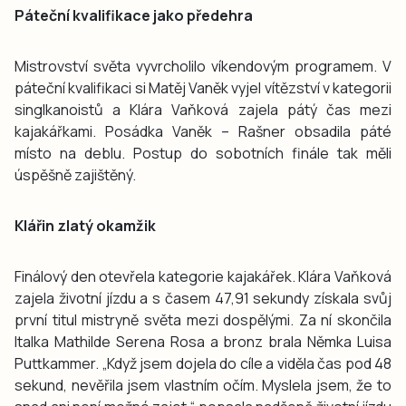
Páteční kvalifikace jako předehra
Mistrovství světa vyvrcholilo víkendovým programem. V
páteční kvalifikaci si Matěj Vaněk vyjel vítězství v kategorii
singlkanoistů a Klára Vaňková zajela pátý čas mezi
kajakářkami. Posádka Vaněk – Rašner obsadila páté
místo na deblu. Postup do sobotních finále tak měli
úspěšně zajištěný.
Klářin zlatý okamžik
Finálový den otevřela kategorie kajakářek. Klára Vaňková
zajela životní jízdu a s časem 47,91 sekundy získala svůj
první titul mistryně světa mezi dospělými. Za ní skončila
Italka Mathilde Serena Rosa a bronz brala Němka Luisa
Puttkammer. „Když jsem dojela do cíle a viděla čas pod 48
sekund, nevěřila jsem vlastním očím. Myslela jsem, že to