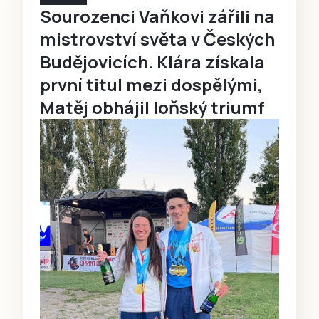
Sourozenci Vaňkovi zářili na
mistrovství světa v Českých
Budějovicích. Klára získala
první titul mezi dospělými,
Matěj obhájil loňský triumf