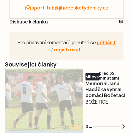
sport-tab@jihocesketydeniky.cz
Diskuse k článku
Pro přidávání komentářů je nutné se
přihlásit
/
registrovat
.
Související články
před 35
Milevsko
minutami
Memoriál Jana
Hadáčka vyhráli
domácí Božeťáci
BOŽETICE –
Hounyho memoriál
ovládli po letech
domácí Božeťáci!
0
V sobotu 8. srpna