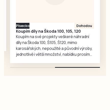
však pokaždé
dokázal
odpovědět a po
remíze 2:2 přišel
Písecko
Dohodou
na řadu penaltový
Koupím díly na Škoda 100, 105, 120
rozstřel. V něm…
Koupím na své projekty veškeré náhradní
díly na Škoda 100, Š105, Š120, mimo
karosářských, nepoužité a původní výroby,
jednotlivě i větší množství, nabídku prosím
pouze na e-mail: svorpi@seznam.cz.