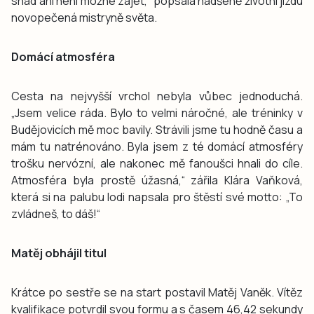
snad ani není možné zajet,“ popsala nadšeně životní jízdu
novopečená mistryně světa.
Domácí atmosféra
Cesta na nejvyšší vrchol nebyla vůbec jednoduchá.
„Jsem velice ráda. Bylo to velmi náročné, ale tréninky v
Budějovicích mě moc bavily. Strávili jsme tu hodně času a
mám tu natrénováno. Byla jsem z té domácí atmosféry
trošku nervózní, ale nakonec mě fanoušci hnali do cíle.
Atmosféra byla prostě úžasná,“ zářila Klára Vaňková,
která si na palubu lodi napsala pro štěstí své motto: „To
zvládneš, to dáš!“
Matěj obhájil titul
Krátce po sestře se na start postavil Matěj Vaněk. Vítěz
kvalifikace potvrdil svou formu a s časem 46,42 sekundy