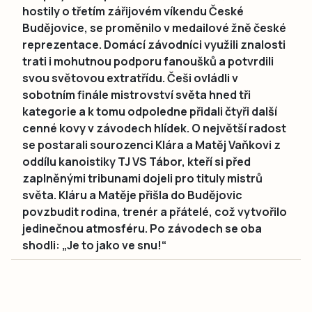
hostily o třetím zářijovém víkendu České
Budějovice, se proměnilo v medailové žně české
reprezentace. Domácí závodníci využili znalosti
trati i mohutnou podporu fanoušků a potvrdili
svou světovou extratřídu. Češi ovládli v
sobotním finále mistrovství světa hned tři
kategorie a k tomu odpoledne přidali čtyři další
cenné kovy v závodech hlídek. O největší radost
se postarali sourozenci Klára a Matěj Vaňkovi z
oddílu kanoistiky TJ VS Tábor, kteří si před
zaplněnými tribunami dojeli pro tituly mistrů
světa. Kláru a Matěje přišla do Budějovic
povzbudit rodina, trenér a přátelé, což vytvořilo
jedinečnou atmosféru. Po závodech se oba
shodli: „Je to jako ve snu!“