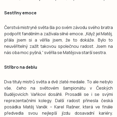
Sestřiny emoce
Čerstvá mistryně světa šla po svém závodu svého bratra
podpořit fanděním a zažívala silné emoce. „Když jel Matěj,
přála jsem si a věřila jsem, že to dokáže. Bylo to
neuvěřitelný zažít takovou společnou radost. Jsem na
nás oba moc pyšná,“ svěřila se Matějova starší sestra.
Stříbro na deblu
Dva tituly mistrů světa a dvě zlaté medaile. To ale nebylo
vše, čeho na světovém šampionátu v Českých
Budějovicích Vaňkovi dosáhli. Prosadili se i se svými
reprezentačními kolegy. Další radost přinesla česká
posádka Matěj Vaněk – Karel Rašner, která ve finále
předvedla svou nejlepší jízdu dosavadní kariéry.