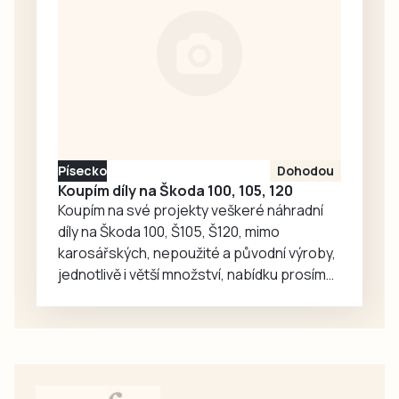
Rozhodla o tom ve
středu 5. srpna
rada města. Město
se pokusilo v
červenci zjistit
názor většiny
plánské veřejnosti
a vyzvalo k diskusi,
Písecko
Dohodou
ale nedostalo ani…
Koupím díly na Škoda 100, 105, 120
Koupím na své projekty veškeré náhradní
díly na Škoda 100, Š105, Š120, mimo
karosářských, nepoužité a původní výroby,
jednotlivě i větší množství, nabídku prosím
pouze na e-mail: svorpi@seznam.cz.