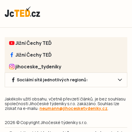
Jižní Čechy TEĎ
Jižní Čechy TEĎ
jihoceske_tydeniky
Sociální sítě jednotlivých regionů:
Jakékoliv užití obsahu, včetně převzetí článků, je bez souhlasu
společnosti Jihočeské týdeníky s.r.o. zakázáno. Souhlas lze
získat na e-mailu:
neumann@jihocesketydeniky.cz
.
2026 © Copyright Jihočeské týdeníky s.r.o.