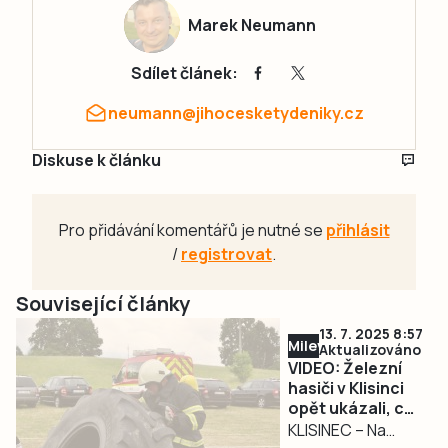
Marek Neumann
Sdílet článek:
neumann@jihocesketydeniky.cz
Diskuse k článku
Pro přidávání komentářů je nutné se
přihlásit
/
registrovat
.
Související články
13. 7. 2025 8:57
Milevsko
Aktualizováno
VIDEO: Železní
hasiči v Klisinci
opět ukázali, co
v nich je.
KLISINEC – Na
Předvedli sílu,