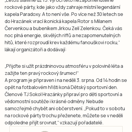
rockové párty, kde jako vždy zahraje místní legendární
kapela Paradoxy. A to není vše. Po více než 30 letech se
do Hrazánek vrací ikonická kapela Rotor s Milanem
Červenkou a bubeníkem Jirkou Zelí Zelenkou. Čeká vás
noc plná energie, skvělých riffů a nezapomenutelných
hitů, které rozproudí krev každému fanouškovi rocku,“
lákají organizátoři a dodávají:
„Přijďte si užít prázdninovou atmosféru v polovině léta a
zažijte ten pravý rockový šrumec!“
A program je připraven i na neděli 3. srpna. Od 14 hodin se
opět na fotbalovém hřišti koná Dětský sportovní den.
Členové TJ Sokol Hrazánky připraví pro děti sportovní a
vědomostní soutěže i krásné odměny. Nebude
samozřejmě chybět ani občerstvení. „Pokud to v sobotu
na rockové párty trochu přeženete, můžete se v neděli
odpoledne přijít srovnat,“ vzkazují pořadatelé.