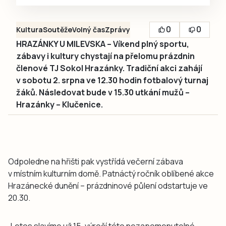
0
0
Kultura
Soutěže
Volný čas
Zprávy
HRAZÁNKY U MILEVSKA – Víkend plný sportu,
zábavy i kultury chystají na přelomu prázdnin
členové TJ Sokol Hrazánky. Tradiční akci zahájí
v sobotu 2. srpna ve 12.30 hodin fotbalový turnaj
žáků. Následovat bude v 15.30 utkání mužů –
Hrazánky – Klučenice.
Odpoledne na hřišti pak vystřídá večerní zábava
v místním kulturním domě. Patnáctý ročník oblíbené akce
Hrazánecké dunění – prázdninové půlení odstartuje ve
20.30.
„Letos slavíme už 15. výročí této nezapomenutelné