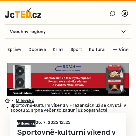
Všechny regiony
E-mail
Více
Zprávy
Doprava
Krimi
Sport
Kultura
Heslo
Blogy
Obnovit heslo
Inspirace
Čtenáři píší
Přihlásit se
Speciální přílohy
Milevsko
Přihlásit se přes Facebook
Inzerce
Sportovně-kulturní víkend v Hrazánkách už se chystá. V
sobotu 2. srpna večer to zaduní už popatnácté
Ještě nemám účet, chci se
Registrovat
26. 7. 2025 12:25
Milevsko
Sportovně-kulturní víkend v