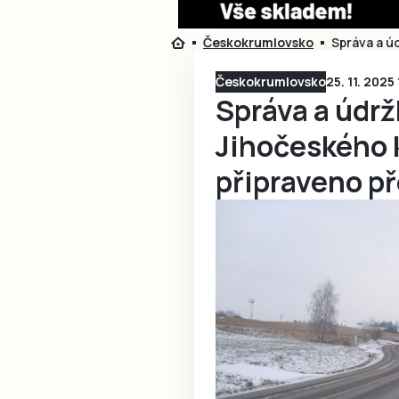
Českokrumlovsko
Správa a úd
Českokrumlovsko
25. 11. 2025
Správa a údrž
Jihočeského 
připraveno pře