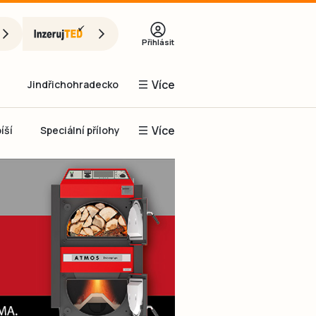
Přihlásit
Více
Jindřichohradecko
Více
íší
Speciální přílohy
Prachaticko
Inzerce
Obnovit heslo
řihlásit se
it se přes Facebook
čet, chci se
Registrovat