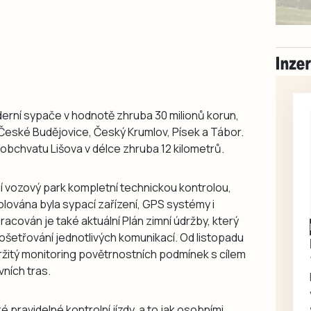
derní sypače v hodnotě zhruba 30 milionů korun,
eské Budějovice, Český Krumlov, Písek a Tábor.
 obchvatu Lišova v délce zhruba 12 kilometrů.
í vozový park kompletní technickou kontrolou,
olována byla sypací zařízení, GPS systémy i
acován je také aktuální Plán zimní údržby, který
Písecko
Dohodou
 ošetřování jednotlivých komunikací. Od listopadu
Koupím díly na Škoda
žitý monitoring povětrnostních podmínek s cílem
100, 105, 120
vních tras.
Koupím na své projekty
veškeré náhradní díly na
 pravidelné kontrolní jízdy, a to jak osobními
Škoda 100, Š105, Š120, mimo