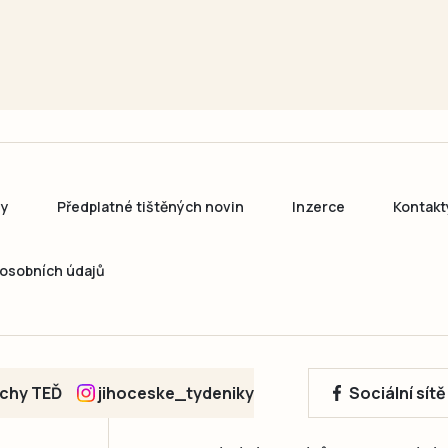
ny
Předplatné tištěných novin
Inzerce
Kontakt
osobních údajů
echy TEĎ
jihoceske_tydeniky
Sociální sít