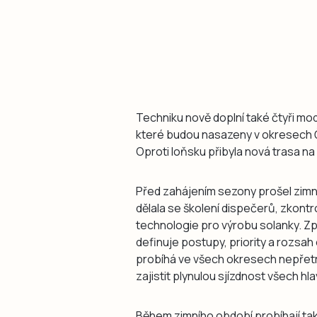
Techniku nově doplní také čtyři mo
které budou nasazeny v okresech Č
Oproti loňsku přibyla nová trasa na
Před zahájením sezony prošel zimn
dělala se školení dispečerů, zkontr
technologie pro výrobu solanky. Zpr
definuje postupy, priority a rozsah
probíhá ve všech okresech nepřetr
zajistit plynulou sjízdnost všech hla
Během zimního období probíhají také