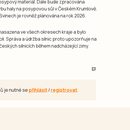
posypový materiál. Dále bude zpracována
bu haly na posypovou sůl v Českém Krumlově.
Svinech je rovněž plánována na rok 2026.
a nasazena ve všech okresech kraje a bylo
i. Správa a údržba silnic proto upozorňuje na
českých silnicích během nadcházející zimy.
ů je nutné se
přihlásit
/
registrovat
.