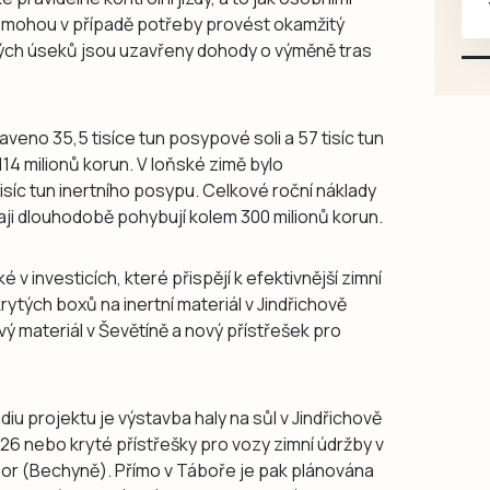
é mohou v případě potřeby provést okamžitý
karosářských, nepoužité a
rých úseků jsou uzavřeny dohody o výměně tras
původní výroby, jednotlivě i
větší množství, nabídku
prosím pouze na e-mail:
svorpi@seznam.cz.
veno 35,5 tisíce tun posypové soli a 57 tisíc tun
114 milionů korun. V loňské zimě bylo
tisíc tun inertního posypu. Celkové roční náklady
aji dlouhodobě pohybují kolem 300 milionů korun.
 v investicích, které přispějí k efektivnější zimní
ytých boxů na inertní materiál v Jindřichově
ý materiál v Ševětíně a nový přístřešek pro
adiu projektu je výstavba haly na sůl v Jindřichově
26 nebo kryté přístřešky pro vozy zimní údržby v
or (Bechyně). Přímo v Táboře je pak plánována