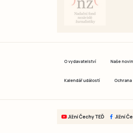
O vydavatelství
Naše novi
Kalendář událostí
Ochrana 
Jižní Čechy TEĎ
Jižní Č