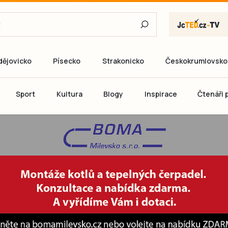
dějovicko
Písecko
Strakonicko
Českokrumlovsko
E-mail
Sport
Kultura
Blogy
Inspirace
Čtenáři p
Heslo
P
Přihlás
Ještě nemám ú