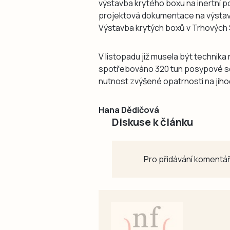
výstavba krytého boxu na inertní 
projektová dokumentace na výstav
Výstavba krytých boxů v Trhových 
V listopadu již musela být technik
spotřebováno 320 tun posypové sol
nutnost zvýšené opatrnosti na jiho
Hana Dědičová
Diskuse k článku
Pro přidávání komentář