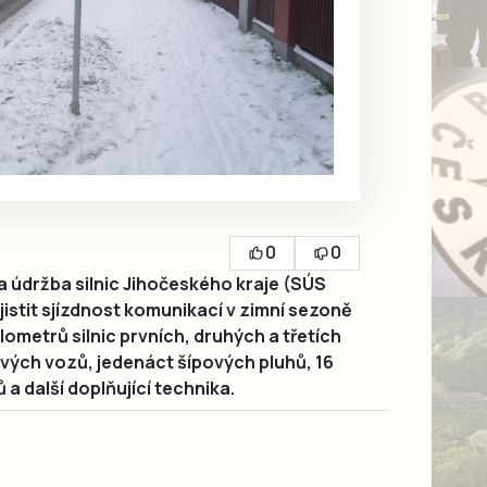
0
0
 údržba silnic Jihočeského kraje (SÚS
ajistit sjízdnost komunikací v zimní sezoně
lometrů silnic prvních, druhých a třetích
ových vozů, jedenáct šípových pluhů, 16
a další doplňující technika.