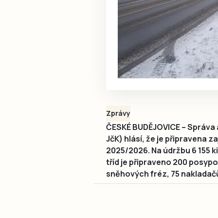
Zprávy
ČESKÉ BUDĚJOVICE – Správa a
JčK) hlásí, že je připravena z
2025/2026. Na údržbu 6 155 ki
tříd je připraveno 200 posyp
sněhových fréz, 75 nakladačů 