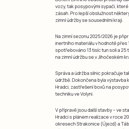
vozy, tak posypovými sypači, kter
zásah. Pro lepší obslužnost někte
zimní údržby se sousedními kraji.
Na zimní sezonu 2025/2026 je připra
inertního materiálu v hodnotě přes 
spotřebováno 13 tisíc tun soli a 25 
na zimní údržbu se v Jihočeském kr
Správa a údržba silnic pokračuje také
údržbě. Dokončena byla výstavba kr
Hradci, zastřešení boxů na posypov
techniku ve Volyni.
V přípravě jsou další stavby – ve st
Hradci s plánem realizace v roce 20
okresech Strakonice (Újezd) a Táb