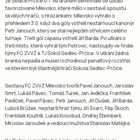
ze Sedlce Prčice 0:1. Ve druhém semifinále se utkalo
favorizované Milevsko, které mělo v sestavě spoustu
skvělých hráčů, s Hrazánkami. Milevsko vyhrálo s
přehledem 3:0, když dva góly vstřelil nestárnoucí kanonýr
Petr Janouch, který se stal nejlepším střelcem celého
turnaje. Třetí gól zápasu vstřelil Jiří Barda. Po utkání o
třetí místo, které vyhrál tým Petrovic, nastoupily ve finále
týmy FC ZVVZ a TJ Sokol Sedlec-Prčice. V utkání žádná
branka nepadla a musel rozhodnout penaltový rozstřel,
ve kterém byli šťastnější hráči Sokola Sedlec-Prčice.
Sestavu FC ZVVZ Milevsko tvořili Pavel Janouch, Jaroslav
Smrt, Lukáš Pávec, Tomáš Turek, Jan Jedlička, František
Pavlíček, Pavel Pávec, Petr Janouch, Jiří Dušek, Jiří Barda,
Luboš Brůžek, nejstarší hráč týmu Jiří Švarc, Filip Škoch,
František Koutník, Lukáš Kosobud, Ondřej Štemberk,
Miroslav Jaroušek a vedoucí mužstva Stanislav Matějka.