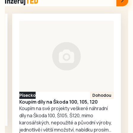
oslavili 40 let od
áčko už ve
založení klubu.
středočeské I. A
Činovníci
třídě souběžně
Hladových hrochů
hrálo první mistrák
připravili den
ve Zdicích (3:1).
naplněný zábavou
Svěřenci…
a různými hrami.
Ve VIP prostorách
si mohli zájemci
prohlédnout staré
softballové
vybavení,
historické plakáty,
Písecko
Dohodou
vývoj dresu klubu,
Koupím díly na Škoda 100, 105, 120
historické pálky
Koupím na své projekty veškeré náhradní
či…
díly na Škoda 100, Š105, Š120, mimo
karosářských, nepoužité a původní výroby,
jednotlivě i větší množství, nabídku prosím