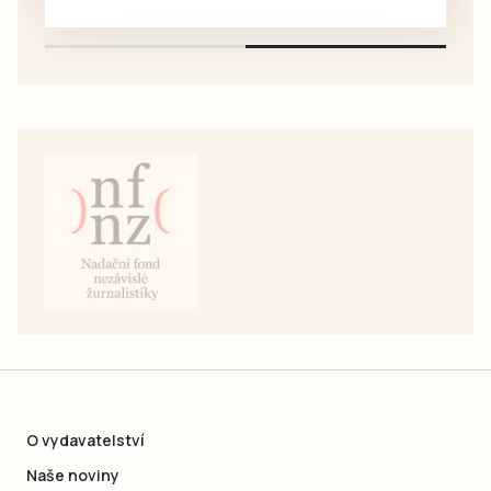
pouze na e-mail: svorpi@seznam.cz.
O vydavatelství
Naše noviny