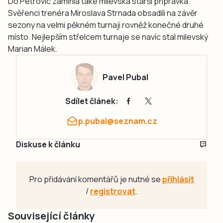
Do Petrovic zamířila také milevská starší přípravka.
Svěřenci trenéra Miroslava Strnada obsadili na závěr
sezony na velmi pěkném turnaji rovněž konečné druhé
místo. Nejlepším střelcem turnaje se navíc stal milevský
Marian Málek.
Pavel Pubal
Sdílet článek:
p.pubal@seznam.cz
Diskuse k článku
Pro přidávání komentářů je nutné se
přihlásit
/
registrovat
.
Související články