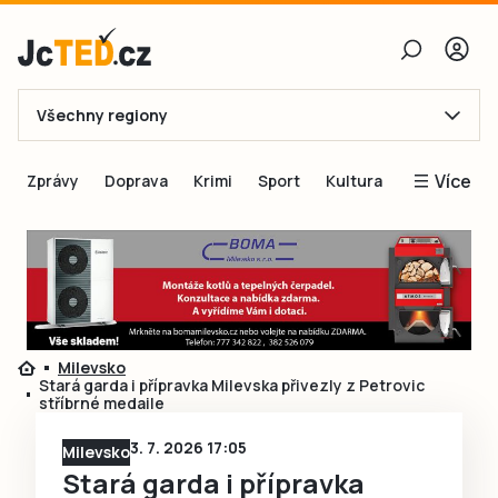
Všechny regiony
E-mail
Více
Zprávy
Doprava
Krimi
Sport
Kultura
Heslo
Blogy
Obnovit heslo
Inspirace
Čtenáři píší
Přihlásit se
Speciální přílohy
Milevsko
Přihlásit se přes Facebook
Inzerce
Stará garda i přípravka Milevska přivezly z Petrovic
stříbrné medaile
Ještě nemám účet, chci se
Registrovat
3. 7. 2026 17:05
Milevsko
Stará garda i přípravka