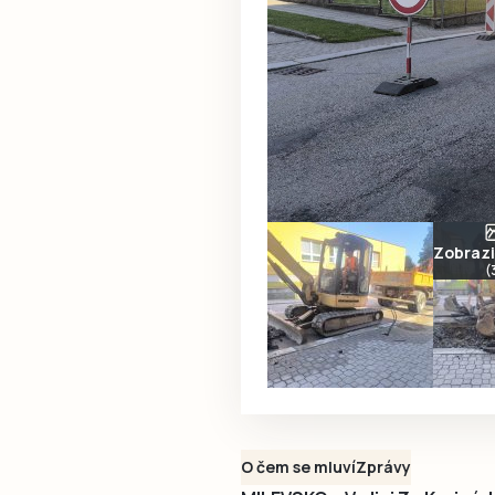
Zobrazit
(
O čem se mluví
Zprávy