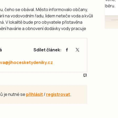
mazlivé, ihned k odběru.
mu, čeho se obával. Město informovalo občany,
árii na vodovodním řadu, lidem neteče voda a kvůli
á. V lokalitě bude pro obyvatele přistavěna
nění havárie a obnovení dodávky vody pracuje
á
Sdílet článek:
va@jihocesketydeniky.cz
ů je nutné se
přihlásit
/
registrovat
.