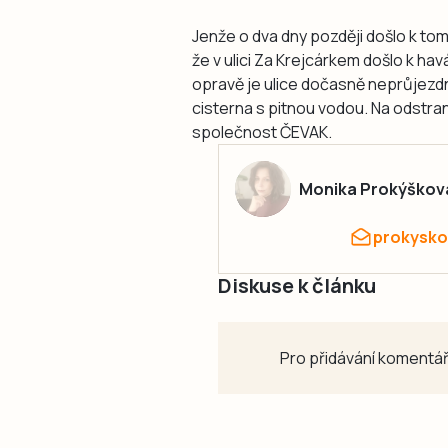
Jenže o dva dny později došlo k to
že v ulici Za Krejcárkem došlo k hav
opravě je ulice dočasně neprůjezdn
cisterna s pitnou vodou. Na odstra
společnost ČEVAK.
Monika Prokýškov
prokysko
Diskuse k článku
Pro přidávání komentář