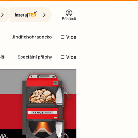
Přihlásit
Více
Jindřichohradecko
Více
íší
Speciální přílohy
Prachaticko
Inzerce
Obnovit heslo
řihlásit se
it se přes Facebook
čet, chci se
Registrovat