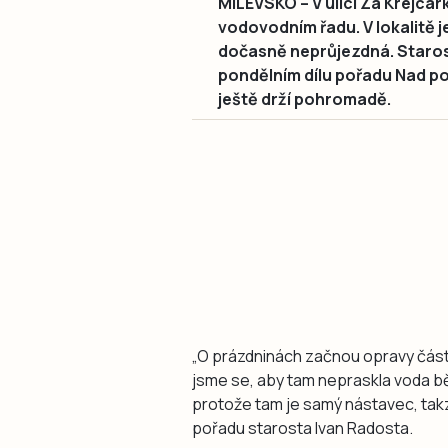
MILEVSKO – V ulici Za Krejcár
vodovodním řadu. V lokalitě j
dočasně neprůjezdná. Staros
pondělním dílu pořadu Nad po
ještě drží pohromadě.
„O prázdninách začnou opravy části 
jsme se, aby tam nepraskla voda b
protože tam je samý nástavec, takzv
pořadu starosta Ivan Radosta.