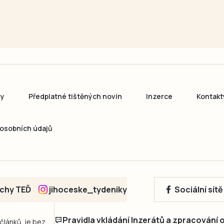
ny
Předplatné tištěných novin
Inzerce
Kontakt
osobních údajů
echy TEĎ
jihoceske_tydeniky
Sociální sít
Pravidla vkládání Inzerátů a zpracování
 článků, je bez