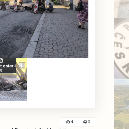
 galerii
3)
3
0