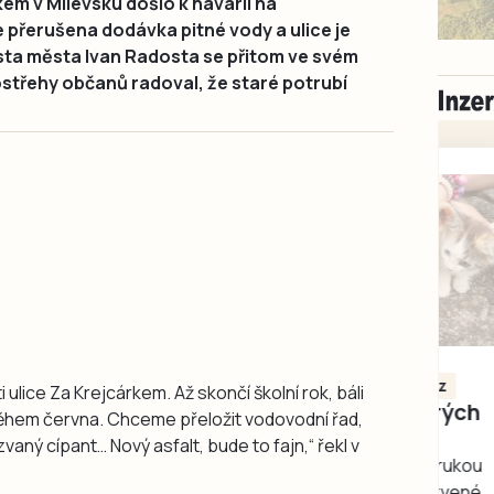
kem v Milevsku došlo k havárii na
e přerušena dodávka pitné vody a ulice je
ta města Ivan Radosta se přitom ve svém
střehy občanů radoval, že staré potrubí
Milevsko
Zdarma / za odvoz
ulice Za Krejcárkem. Až skončí školní rok, báli
Daruji do dobrých
ěhem června. Chceme přeložit vodovodní řad,
rukou kotě
aný cípant… Nový asfalt, bude to fajn,“ řekl v
Daruji do dobrých rukou
kotě-kočka, odčervené,