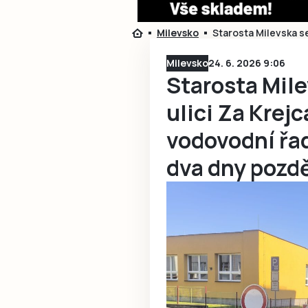
Milevsko
Starosta Milevska se
Milevsko
24. 6. 2026 9:06
Starosta Mile
ulici Za Krej
vodovodní řad
dva dny pozdě