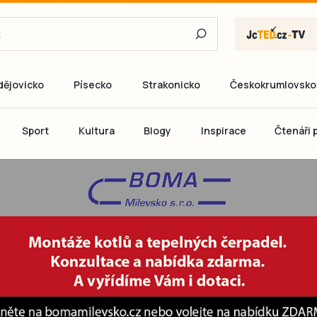
dějovicko
Písecko
Strakonicko
Českokrumlovsko
E-mail
Sport
Kultura
Blogy
Inspirace
Čtenáři p
Heslo
P
Přihlás
Ještě nemám ú