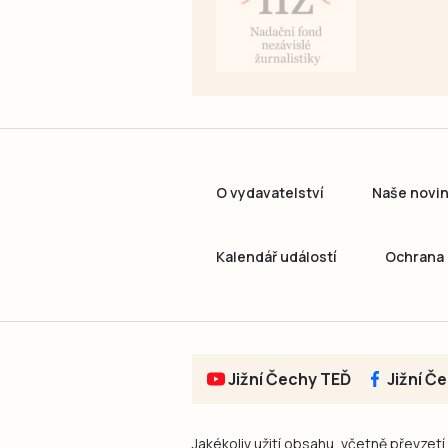
O vydavatelství
Naše novi
Kalendář událostí
Ochrana 
Jižní Čechy TEĎ
Jižní Č
Jakékoliv užití obsahu, včetně převzetí