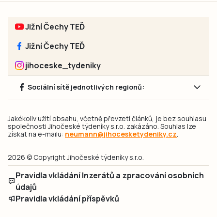
Jižní Čechy TEĎ
Jižní Čechy TEĎ
jihoceske_tydeniky
Sociální sítě jednotlivých regionů:
Jakékoliv užití obsahu, včetně převzetí článků, je bez souhlasu
společnosti Jihočeské týdeníky s.r.o. zakázáno. Souhlas lze
získat na e-mailu:
neumann@jihocesketydeniky.cz
.
2026 © Copyright Jihočeské týdeníky s.r.o.
Pravidla vkládání Inzerátů a zpracování osobních
údajů
Pravidla vkládání příspěvků