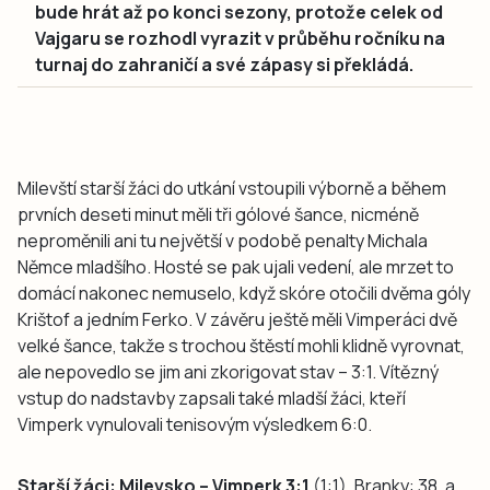
bude hrát až po konci sezony, protože celek od
Vajgaru se rozhodl vyrazit v průběhu ročníku na
turnaj do zahraničí a své zápasy si překládá.
Milevští starší žáci do utkání vstoupili výborně a během
prvních deseti minut měli tři gólové šance, nicméně
neproměnili ani tu největší v podobě penalty Michala
Němce mladšího. Hosté se pak ujali vedení, ale mrzet to
domácí nakonec nemuselo, když skóre otočili dvěma góly
Krištof a jedním Ferko. V závěru ještě měli Vimperáci dvě
velké šance, takže s trochou štěstí mohli klidně vyrovnat,
ale nepovedlo se jim ani zkorigovat stav – 3:1. Vítězný
vstup do nadstavby zapsali také mladší žáci, kteří
Vimperk vynulovali tenisovým výsledkem 6:0.
Starší žáci: Milevsko – Vimperk 3:1
(1:1). Branky: 38. a