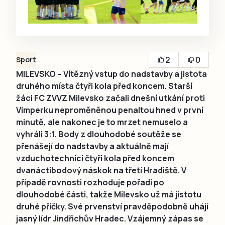
2
0
Sport
MILEVSKO – Vítězný vstup do nadstavby a jistota
druhého místa čtyři kola před koncem. Starší
žáci FC ZVVZ Milevsko začali dnešní utkání proti
Vimperku neproměněnou penaltou hned v první
minutě, ale nakonec je to mrzet nemuselo a
vyhráli 3:1. Body z dlouhodobé soutěže se
přenášejí do nadstavby a aktuálně mají
vzduchotechnici čtyři kola před koncem
dvanáctibodový náskok na třetí Hradiště. V
případě rovnosti rozhoduje pořadí po
dlouhodobé části, takže Milevsko už má jistotu
druhé příčky. Své prvenství pravděpodobně uhájí
jasný lídr Jindřichův Hradec. Vzájemný zápas se