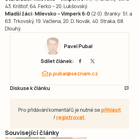
43. Krištof, 64. Ferko – 20. Lukšovský.
Mladší žáci: Milevsko – Vimperk 6:0
(2:0). Branky: 51. a
63. Trkovský, 19. Vačlena, 20. D. Novák, 40. Straka, 68.
Dlouhý.
Pavel Pubal
Sdílet článek:
p.pubal@seznam.cz
Diskuse k článku
Pro přidávání komentářů je nutné se
přihlásit
/
registrovat
.
Související články