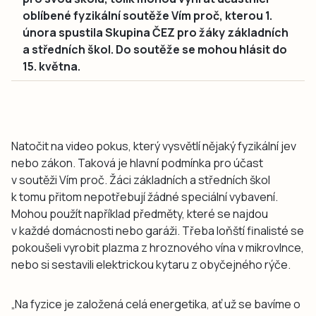
oblíbené fyzikální soutěže Vím proč, kterou 1.
února spustila Skupina ČEZ pro žáky základních
a středních škol. Do soutěže se mohou hlásit do
15. května.
Natočit na video pokus, který vysvětlí nějaký fyzikální jev
nebo zákon. Taková je hlavní podmínka pro účast
v soutěži Vím proč. Žáci základních a středních škol
k tomu přitom nepotřebují žádné speciální vybavení.
Mohou použít například předměty, které se najdou
v každé domácnosti nebo garáži. Třeba loňští finalisté se
pokoušeli vyrobit plazma z hroznového vína v mikrovlnce,
nebo si sestavili elektrickou kytaru z obyčejného rýče.
„Na fyzice je založená celá energetika, ať už se bavíme o