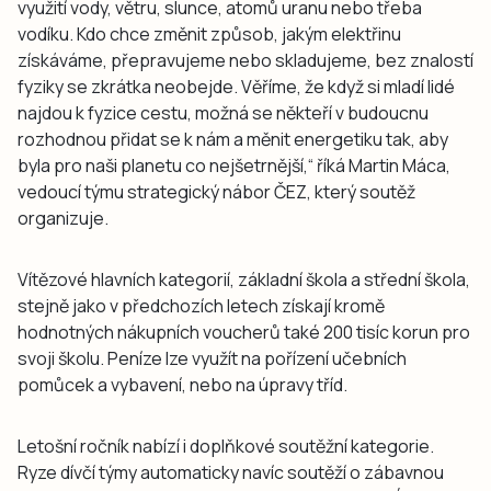
využití vody, větru, slunce, atomů uranu nebo třeba
vodíku. Kdo chce změnit způsob, jakým elektřinu
získáváme, přepravujeme nebo skladujeme, bez znalostí
fyziky se zkrátka neobejde. Věříme, že když si mladí lidé
najdou k fyzice cestu, možná se někteří v budoucnu
rozhodnou přidat se k nám a měnit energetiku tak, aby
byla pro naši planetu co nejšetrnější,“ říká Martin Máca,
vedoucí týmu strategický nábor ČEZ, který soutěž
organizuje.
Vítězové hlavních kategorií, základní škola a střední škola,
stejně jako v předchozích letech získají kromě
hodnotných nákupních voucherů také 200 tisíc korun pro
svoji školu. Peníze lze využít na pořízení učebních
pomůcek a vybavení, nebo na úpravy tříd.
Letošní ročník nabízí i doplňkové soutěžní kategorie.
Ryze dívčí týmy automaticky navíc soutěží o zábavnou