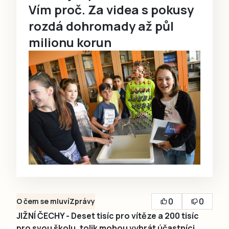
Vím proč. Za videa s pokusy
rozdá dohromady až půl
milionu korun
0
0
O čem se mluví
Zprávy
JIŽNÍ ČECHY - Deset tisíc pro vítěze a 200 tisíc
pro svou školu, tolik mohou vyhrát účastníci