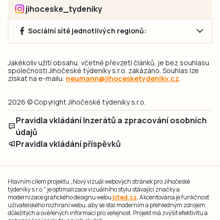
jihoceske_tydeniky
Sociální sítě jednotlivých regionů:
Jakékoliv užití obsahu, včetně převzetí článků, je bez souhlasu
společnosti Jihočeské týdeníky s.r.o. zakázáno. Souhlas lze
získat na e-mailu:
neumann@jihocesketydeniky.cz
.
2026 © Copyright Jihočeské týdeníky s.r.o.
Pravidla vkládání Inzerátů a zpracování osobních
údajů
Pravidla vkládání příspěvků
Hlavním cílem projektu „Nový vizuál webových stránek pro Jihočeské
týdeníky s.r.o." je optimalizace vizuálního stylu stávající značky a
modernizace grafického designu webu
jcted.cz
. Akcentována je funkčnost
uživatelského rozhraní webu, aby se stal moderním a přehledným zdrojem
důležitých a ověřených informací pro veřejnost. Projekt má zvýšit efektivitu a