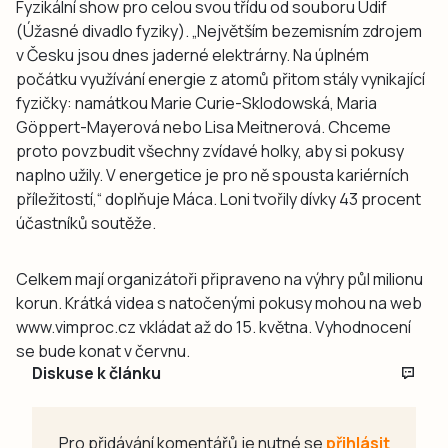
Fyzikální show pro celou svou třídu od souboru Údif
(Úžasné divadlo fyziky). „Největším bezemisním zdrojem
v Česku jsou dnes jaderné elektrárny. Na úplném
počátku využívání energie z atomů přitom stály vynikající
fyzičky: namátkou Marie Curie-Sklodowská, Maria
Göppert-Mayerová nebo Lisa Meitnerová. Chceme
proto povzbudit všechny zvídavé holky, aby si pokusy
naplno užily. V energetice je pro ně spousta kariérních
příležitostí,“ doplňuje Máca. Loni tvořily dívky 43 procent
účastníků soutěže.
Celkem mají organizátoři připraveno na výhry půl milionu
korun. Krátká videa s natočenými pokusy mohou na web
www.vimproc.cz vkládat až do 15. května. Vyhodnocení
se bude konat v červnu.
Diskuse k článku
Pro přidávání komentářů je nutné se
přihlásit