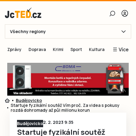
Všechny regiony
E-mail
Více
Zprávy
Doprava
Krimi
Sport
Kultura
Heslo
Blogy
Obnovit heslo
Inspirace
Čtenáři píší
Přihlásit se
Speciální přílohy
Budějovicko
Přihlásit se přes Facebook
Inzerce
Startuje fyzikální soutěž Vím proč. Za videa s pokusy
rozdá dohromady až půl milionu korun
Ještě nemám účet, chci se
Registrovat
2. 2. 2023 9:35
Budějovicko
Startuje fyzikální soutěž