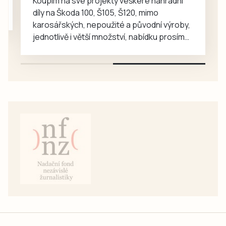
Koupím na své projekty veškeré náhradní
díly na Škoda 100, Š105, Š120, mimo
karosářských, nepoužité a původní výroby,
jednotlivě i větší množství, nabídku prosím
pouze na e-mail: svorpi@seznam.cz.