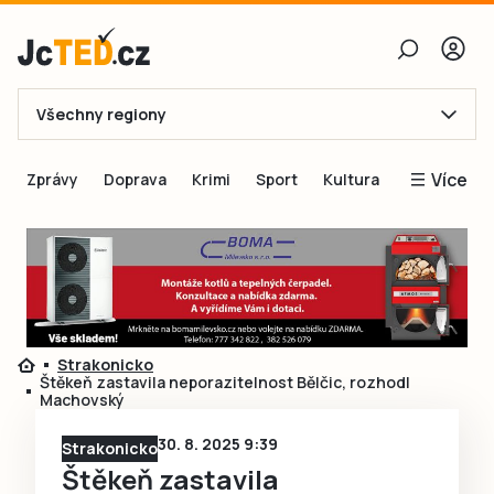
Všechny regiony
E-mail
Více
Zprávy
Doprava
Krimi
Sport
Kultura
Heslo
Blogy
Obnovit heslo
Inspirace
Čtenáři píší
Přihlásit se
Speciální přílohy
Strakonicko
Přihlásit se přes Facebook
Inzerce
Štěkeň zastavila neporazitelnost Bělčic, rozhodl
Machovský
Ještě nemám účet, chci se
Registrovat
30. 8. 2025 9:39
Strakonicko
Štěkeň zastavila