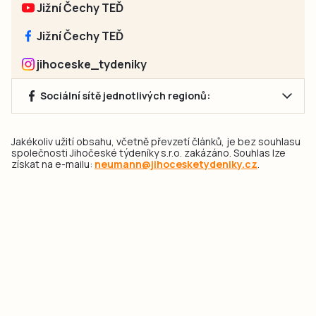
Jižní Čechy TEĎ
Jižní Čechy TEĎ
jihoceske_tydeniky
Sociální sítě jednotlivých regionů:
Jakékoliv užití obsahu, včetně převzetí článků, je bez souhlasu
společnosti Jihočeské týdeníky s.r.o. zakázáno. Souhlas lze
získat na e-mailu:
neumann@jihocesketydeniky.cz
.
2026 © Copyright Jihočeské týdeníky s.r.o.
Pravidla vkládání Inzerátů a zpracování osobních
údajů
Pravidla vkládání příspěvků
Hlavním cílem projektu „Nový vizuál webových stránek pro Jihočeské