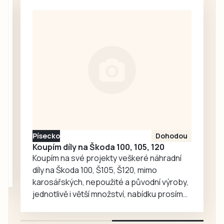
bývalé spoluhráče
Matušky. Spartak
a kamarády Vláďu
však předvedl…
Fořta a Tomáše
Měcháčka. Jejich
memoriál letos
nabídl přátelské
utkání béčka mužů
s Počepicemi a
generálku A týmu
proti Střelským
Hošticím, nad
Písecko
Dohodou
kterými místní
Koupím díly na Škoda 100, 105, 120
účastník I. A třídy…
Koupím na své projekty veškeré náhradní
díly na Škoda 100, Š105, Š120, mimo
karosářských, nepoužité a původní výroby,
jednotlivě i větší množství, nabídku prosím
pouze na e-mail: svorpi@seznam.cz.