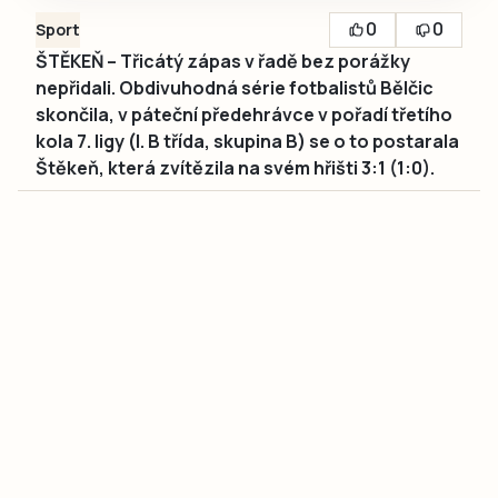
0
0
Sport
ŠTĚKEŇ – Třicátý zápas v řadě bez porážky
nepřidali. Obdivuhodná série fotbalistů Bělčic
skončila, v páteční předehrávce v pořadí třetího
kola 7. ligy (I. B třída, skupina B) se o to postarala
Štěkeň, která zvítězila na svém hřišti 3:1 (1:0).