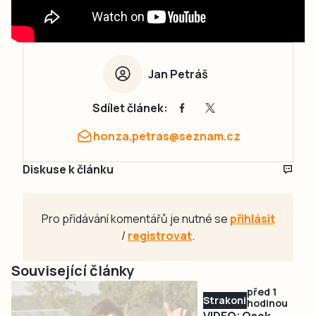
Jan Petráš
Sdílet článek:
honza.petras@seznam.cz
Diskuse k článku
Pro přidávání komentářů je nutné se
přihlásit
/
registrovat
.
Související články
před 1
Strakonicko
hodinou
VIDEO: Osek