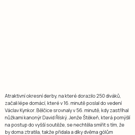
Atraktivní okresní derby, na které dorazilo 250 diváků,
začali lépe domácí, které v 16. minutě poslal do vedení
Václav Kynkor. Bělčice srovnaly v 56. minutě, kdy zastříhal
nůžkami kanonýr David Říský. Jenže Štěkeň, která pomýšlí
na postup do vyšší soutěže, se nechtěla smířit s tím, že
by doma ztratila, takže přidala a díky dvěma gólům