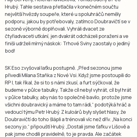
Hrubý. Tahle sestava přetlačila v konečném součtu
největší hvězdy soupeře, které u spoluhráčů neměly
podporu, jakou by potřebovaly, zatímco Doubravičtí se v
sezoně výborně doplňovali. Vyhráli dvacet ze
čtyřiadvaceti utkání, jen dvakrát odcházeli poraženi a ve
finiši udrželi mírný náskok: Trhové Sviny zaostaly o jediný
bod!
SK Eso zvyšoval laťku postupně. „Před sezonou jsme
přivedli Milana Staňka z Nové Vsi. Když jsme postoupili do
RP I, tak říkal, že si to s námi zkusí, a furt sýčkoval, že
budeme v půlce tabulky. Takže cíl nebyl vyhrát, cíl byl hrát
v půlce tabulky, aby nás to společně bavilo, protože jsme
všichni doubravický a máme to tam rádi,“ podotýká hráč a
vedoucí týmu Petr Hrubý. Z kuloárů byly slyšet hlasy, že
Doubravičtí do toho šlápli a trénovali víc než dřív. „Na konci
sezony jo,“ připouští Hrubý. „Dostali jsme ťafku v Lišově a
pak jsme chodili pravidelně, to je pravda. Ale začátek