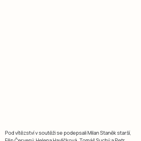
Pod vítězství v soutěži se podepsali Milan Staněk starší,
Filip Červený, Helena Havlíčková, Tomáš Suchý a Petr