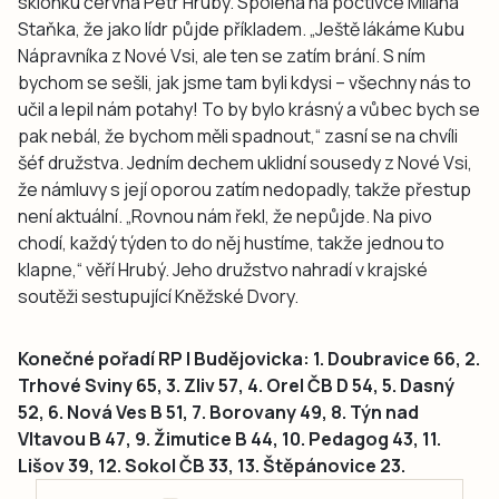
sklonku června Petr Hrubý. Spoléhá na poctivce Milana
Staňka, že jako lídr půjde příkladem. „Ještě lákáme Kubu
Nápravníka z Nové Vsi, ale ten se zatím brání. S ním
bychom se sešli, jak jsme tam byli kdysi – všechny nás to
učil a lepil nám potahy! To by bylo krásný a vůbec bych se
pak nebál, že bychom měli spadnout,“ zasní se na chvíli
šéf družstva. Jedním dechem uklidní sousedy z Nové Vsi,
že námluvy s její oporou zatím nedopadly, takže přestup
není aktuální. „Rovnou nám řekl, že nepůjde. Na pivo
chodí, každý týden to do něj hustíme, takže jednou to
klapne,“ věří Hrubý. Jeho družstvo nahradí v krajské
soutěži sestupující Kněžské Dvory.
Konečné pořadí RP I Budějovicka: 1. Doubravice 66, 2.
Trhové Sviny 65, 3. Zliv 57, 4. Orel ČB D 54, 5. Dasný
52, 6. Nová Ves B 51, 7. Borovany 49, 8. Týn nad
Vltavou B 47, 9. Žimutice B 44, 10. Pedagog 43, 11.
Lišov 39, 12. Sokol ČB 33, 13. Štěpánovice 23.