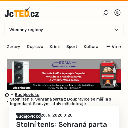
Všechny regiony
E-mail
Více
Zprávy
Doprava
Krimi
Sport
Kultura
Heslo
Blogy
Obnovit heslo
Inspirace
Čtenáři píší
Přihlásit se
Speciální přílohy
Budějovicko
Přihlásit se přes Facebook
Inzerce
Stolní tenis: Sehraná parta z Doubravice se měřila s
legendami. S novými stoly míří do kraje
Ještě nemám účet, chci se
Registrovat
26. 6. 2026 8:20
Budějovicko
Stolní tenis: Sehraná parta