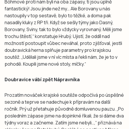
Böhmové proti nám byli na oba zápasy, ti jsou úplně
fantastický! Jsou jinde než my… Ale Borovany u nás
nastoupily v top sestavě, bylo to těžké, a doma pak
nasadily kluky z RP tři. Když se sešly týmy jako Dasný,
Borovany, Sviny, tak to bylo vždycky vyrovnaný. Měli jsme
trochu štěstí,“ konstatuje Hrubý. Ujistí, že oddíl nad
možností postoupit vůbec neváhal, proto zjišťoval, jestli
doubravická herna splňuje parametry pro krajskou
soutěž. „Udělali jsme v ní víc místa a řekli nám, že je to v
pohodě. Koupili jsme nové stoly, míčky.“
Doubravice vábí zpět Nápravníka
Prozatím nováček krajské soutěže odpočívá po úspěšné
sezoně a teprve se nadechuje k přípravám na další
ročník. Prý už přetahuje původně domluvenou pauzu. „Po
posledním zápase jsme na dopinkné říkali, že si dáme dva
týdny voraz a začneme. Zatím jsme nebyli…,“ přiznává na