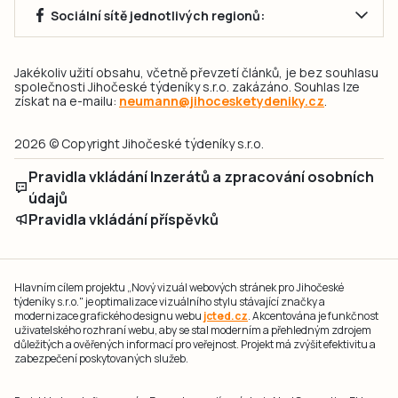
Sociální sítě jednotlivých regionů:
Jakékoliv užití obsahu, včetně převzetí článků, je bez souhlasu
společnosti Jihočeské týdeníky s.r.o. zakázáno. Souhlas lze
získat na e-mailu:
neumann@jihocesketydeniky.cz
.
2026 © Copyright Jihočeské týdeníky s.r.o.
Pravidla vkládání Inzerátů a zpracování osobních
údajů
Pravidla vkládání příspěvků
Hlavním cílem projektu „Nový vizuál webových stránek pro Jihočeské
týdeníky s.r.o." je optimalizace vizuálního stylu stávající značky a
modernizace grafického designu webu
jcted.cz
. Akcentována je funkčnost
uživatelského rozhraní webu, aby se stal moderním a přehledným zdrojem
důležitých a ověřených informací pro veřejnost. Projekt má zvýšit efektivitu a
zabezpečení poskytovaných služeb.