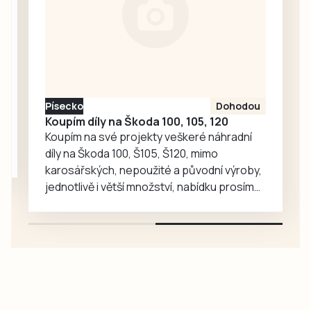
Reprezentantky
nastoupily v
Táboře k
přípravnému
kempu už 27.
července a zdrží
Písecko
Dohodou
se až do 12. srpna.
Koupím díly na Škoda 100, 105, 120
Pak absolvují
Koupím na své projekty veškeré náhradní
přípravné zápasy
díly na Škoda 100, Š105, Š120, mimo
v…
karosářských, nepoužité a původní výroby,
jednotlivě i větší množství, nabídku prosím
pouze na e-mail: svorpi@seznam.cz.