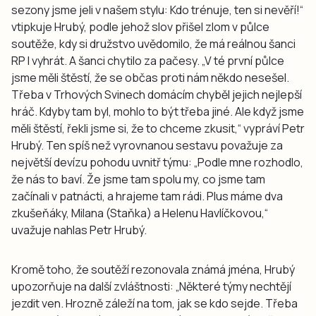
sezony jsme jeli v našem stylu: Kdo trénuje, ten si nevěří!“
vtipkuje Hrubý, podle jehož slov přišel zlom v půlce
soutěže, kdy si družstvo uvědomilo, že má reálnou šanci
RP I vyhrát. A šanci chytilo za pačesy. „V té první půlce
jsme měli štěstí, že se občas proti nám někdo nesešel.
Třeba v Trhových Svinech domácím chyběl jejich nejlepší
hráč. Kdyby tam byl, mohlo to být třeba jiné. Ale když jsme
měli štěstí, řekli jsme si, že to chceme zkusit,“ vypráví Petr
Hrubý. Ten spíš než vyrovnanou sestavu považuje za
největší devízu pohodu uvnitř týmu: „Podle mne rozhodlo,
že nás to baví. Že jsme tam spolu my, co jsme tam
začínali v patnácti, a hrajeme tam rádi. Plus máme dva
zkušeňáky, Milana (Staňka) a Helenu Havlíčkovou,“
uvažuje nahlas Petr Hrubý.
Kromě toho, že soutěží rezonovala známá jména, Hrubý
upozorňuje na další zvláštnosti: „Některé týmy nechtějí
jezdit ven. Hrozně záleží na tom, jak se kdo sejde. Třeba