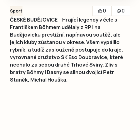
0
0
Sport
ČESKÉ BUDĚJOVICE – Hrající legendy v čele s
Františkem Böhmem udělaly z RP I na
Budějovicku prestižní, napínavou soutěž, ale
jejich kluby zůstanou v okrese. Všem vypálilo
rybník, a tudíž zaslouženě postupuje do kraje,
vyrovnané družstvo SK Eso Doubravice, které
nechalo za sebou druhé Trhové Sviny, Zliv s
bratry Böhmy i Dasný se silnou dvojicí Petr
Staněk, Michal Houška.