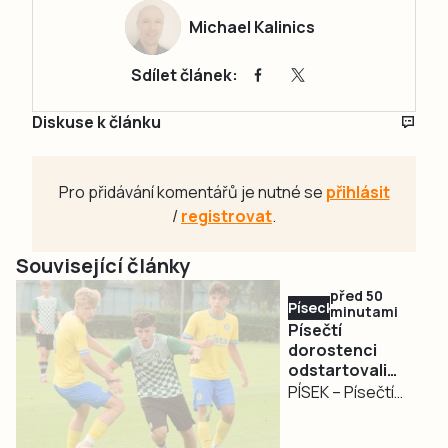
Michael Kalinics
Sdílet článek:
Diskuse k článku
Pro přidávání komentářů je nutné se
přihlásit
/
registrovat
.
Související články
před 50
Písecko
minutami
Písečtí
dorostenci
odstartovali
sezonu ve
PÍSEK – Písečtí
velkém stylu
starší dorostenci v
loňské sezoně