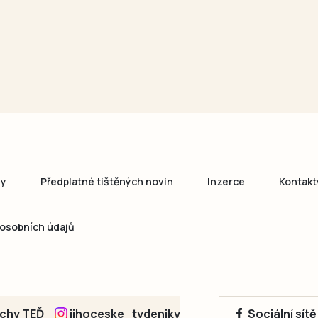
ny
Předplatné tištěných novin
Inzerce
Kontakt
osobních údajů
echy TEĎ
jihoceske_tydeniky
Sociální sít