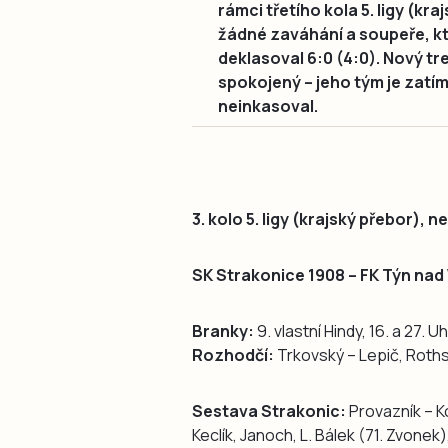
rámci třetího kola 5. ligy (kr
žádné zaváhání a soupeře, kt
deklasoval 6:0 (4:0). Nový t
spokojený – jeho tým je zatím
neinkasoval.
3. kolo 5. ligy (krajský přebor), n
SK Strakonice 1908 – FK Týn nad 
Branky:
9. vlastní Hindy, 16. a 27. 
Rozhodčí:
Trkovský – Lepič, Roth
Sestava Strakonic:
Provazník – Ko
Keclík, Janoch, L. Bálek (71. Zvonek