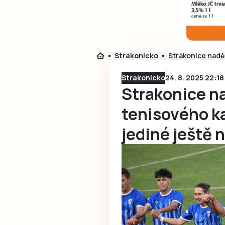
Strakonicko
Strakonice naděl
Strakonicko
24. 8. 2025 22:18
Strakonice n
tenisového ka
jediné ještě 