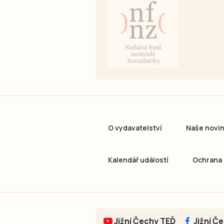
O vydavatelství
Naše novi
Kalendář událostí
Ochrana 
Jižní Čechy TEĎ
Jižní Č