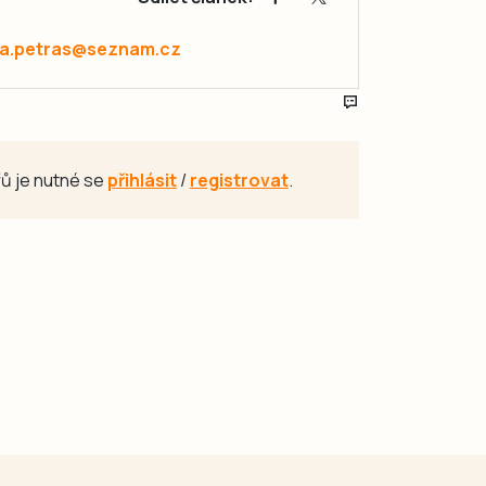
a.petras@seznam.cz
ů je nutné se
přihlásit
/
registrovat
.