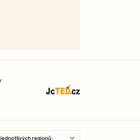
y
ě jednotlivých regionů: