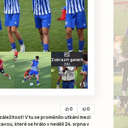
Zobrazit galerii
(16)
0
0
ležitost! V tu se proměnilo utkání mezi
vou, které se hrálo v neděli 24. srpna v