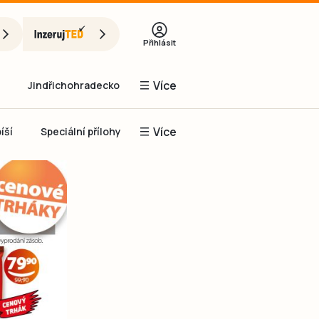
Přihlásit
Více
Jindřichohradecko
Více
íší
Speciální přílohy
Prachaticko
Inzerce
Obnovit heslo
řihlásit se
it se přes Facebook
čet, chci se
Registrovat