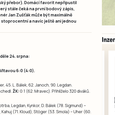
ajský přebor). Domácí favorit nepřipustil
erý stále čeká na první bodový zápis,
renér Jan Zušťák může být maximálně
 stoprocentní a navíc ještě ani jednou
eděle 24. srpna:
Vltavou 6:0 (4:0).
Uher, 45. L. Bálek, 62. Janoch, 90. Legdan.
schedl.
ŽK:
0:1 (62. Mravec). Přihlíželo 320 diváků.
Milevsko
trba, Legdan, Kynkor, D. Bálek (78. Sigmund) –
Zdarma / za odvoz
Daruji do dobrých
), Kahuj (71. Kloud), Stöger (53. Smola) – Uher (60.