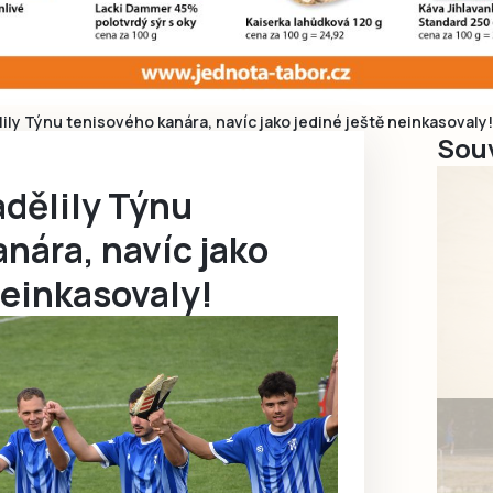
ily Týnu tenisového kanára, navíc jako jediné ještě neinkasovaly!
Souv
adělily Týnu
nára, navíc jako
neinkasovaly!