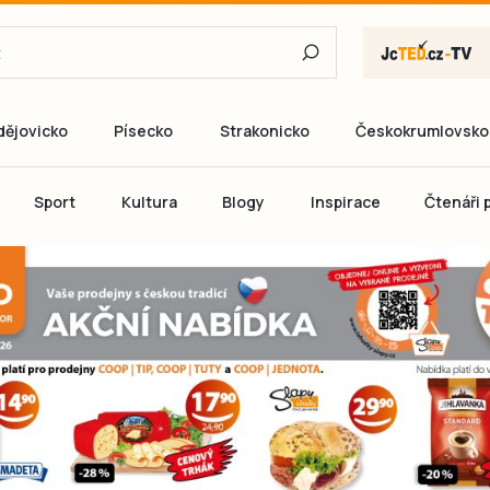
dějovicko
Písecko
Strakonicko
Českokrumlovsko
E-mail
Sport
Kultura
Blogy
Inspirace
Čtenáři p
Heslo
P
Přihlás
Ještě nemám ú