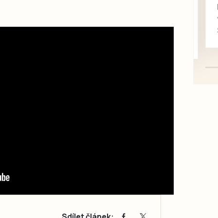
rukou kotě
Daruji do dobrých rukou
kotě-kočka, odčervené,
mazlivé, ihned k odběru.
Sdílet článek: