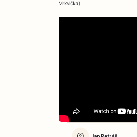
Mrkvička).
Jan Petráš